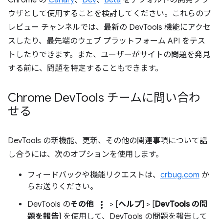
Chrome の
Canary
、
Dev
、
Beta
をデフォルトの開発ブラ
ウザとして使用することを検討してください。これらのプ
レビュー チャンネルでは、最新の DevTools 機能にアクセ
スしたり、最先端のウェブ プラットフォーム API をテス
トしたりできます。また、ユーザーがサイトの問題を発見
する前に、問題を特定することもできます。
Chrome Dev
Tools チームに問い合わ
せる
DevTools の新機能、更新、その他の関連事項について話
し合うには、次のオプションを使用します。
フィードバックや機能リクエストは、
crbug.com
か
らお送りください。
more_vert
DevTools の
その他
> [
ヘルプ
] > [
DevTools の問
題を報告
] を使用して、DevTools の問題を報告して