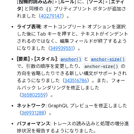
[
投機的読み込み
] > [
ルール
] に、[
ソース
] > [
エディ
タ
] と同様の
{}
プリティプリント ボタンが追加さ
れました（
40279147
）。
ライブ表現
: オートコンプリート オプションを選択
した後に
Tab
キーを押すと、テキストがインデント
されるのではなく、編集フィールドが終了するよう
になりました（
349939551
）。
[要素]
>
[スタイル]
:
anchor()
と
anchor-size()
で、引数の順序を変更したり、
anchor-size()
の
方向を省略したりできる新しい構文がサポートされ
るようになりました（
343516786
）。また、フォー
ルバック レンダリングを修正しました
（
365802559
）。
ネットワーク
: GraphQL プレビューを修正しました
（
369931288
）。
パフォーマンス
: トレースの読み込みと処理の増分進
捗状況を報告するようになりました。