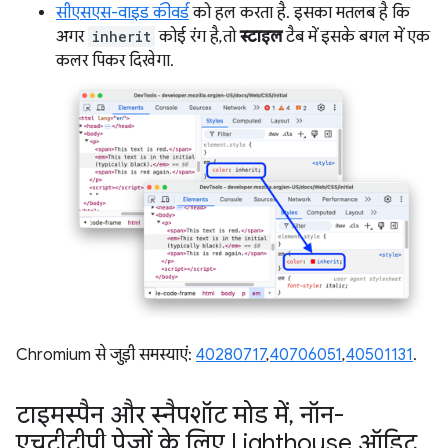
सीएसएस-वाइड कीवर्ड
को हल करता है. इसका मतलब है कि
अगर
inherit
कोई रंग है, तो
स्टाइल
टैब में इसके बगल में एक
कलर पिकर दिखेगा.
Chromium से जुड़ी समस्याएं:
40280717
,
40706051
,
40501131
.
टाइमस्पैन और स्नैपशॉट मोड में
,
नॉन-
एचटीटीपी पेजों के लिए Lighthouse ऑडिट