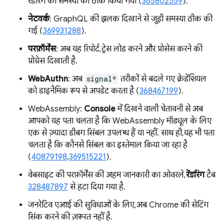
रेंडरिंग की समस्या को ठीक किया गया (
365802559
).
नेटवर्क
: GraphQL की झलक दिखाने से जुड़ी समस्या ठीक की
गई (
369931288
).
परफ़ॉर्मेंस
: अब यह रिपोर्ट, ट्रेस लोड करने और प्रोसेस करने की
प्रोग्रेस दिखाती है.
WebAuthn
: अब
signal*
तरीकों से बदले गए क्रेडेंशियल
को डाइनैमिक रूप से अपडेट करता है (
368467199
).
WebAssembly:
Console
में दिखने वाली चेतावनी से अब
आपको यह पता चलता है कि WebAssembly मॉड्यूल के लिए
एक से ज़्यादा डीबग सिंबल उपलब्ध हैं या नहीं. साथ ही, यह भी पता
चलता है कि कौनसे सिंबल का इस्तेमाल किया जा रहा है
(
40879198
,
369515221
).
वेबसाइट की परफ़ॉर्मेंस की अहम जानकारी का ओवरले,
रेंडरिंग
टैब
328487897
से हटा दिया गया है.
जनरेटिव एआई की सुविधाओं के लिए, अब Chrome की सेटिंग
सिंक करने की ज़रूरत नहीं है.