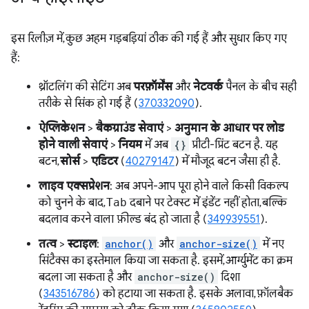
इस रिलीज़ में, कुछ अहम गड़बड़ियां ठीक की गई हैं और सुधार किए गए
हैं:
थ्रॉटलिंग की सेटिंग अब
परफ़ॉर्मेंस
और
नेटवर्क
पैनल के बीच सही
तरीके से सिंक हो गई हैं (
370332090
).
ऐप्लिकेशन
>
बैकग्राउंड सेवाएं
>
अनुमान के आधार पर लोड
होने वाली सेवाएं
>
नियम
में अब
{}
प्रीटी-प्रिंट बटन है. यह
बटन,
सोर्स
>
एडिटर
(
40279147
) में मौजूद बटन जैसा ही है.
लाइव एक्सप्रेशन
: अब अपने-आप पूरा होने वाले किसी विकल्प
को चुनने के बाद,
Tab
दबाने पर टेक्स्ट में इंडेंट नहीं होता, बल्कि
बदलाव करने वाला फ़ील्ड बंद हो जाता है (
349939551
).
तत्व
>
स्टाइल
:
anchor()
और
anchor-size()
में नए
सिंटैक्स का इस्तेमाल किया जा सकता है. इसमें, आर्ग्युमेंट का क्रम
बदला जा सकता है और
anchor-size()
दिशा
(
343516786
) को हटाया जा सकता है. इसके अलावा, फ़ॉलबैक