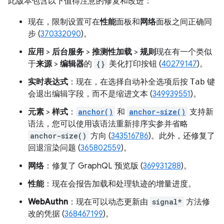
此版本包含以下值得注意的修复和改进：
现在，限制设置可在
性能
面板和
网络
面板之间正确同
步 (
370332090
)。
应用
>
后台服务
>
推测性加载
>
规则
现在有一个类似
于
来源
>
编辑器
的
{}
美化打印按钮 (
40279147
)。
实时表达式
：现在，在选择自动补全选项后按
Tab
键
会退出编辑字段，而不是缩进文本 (
349939551
)。
元素
>
样式
：
anchor()
和
anchor-size()
支持新
语法，您可以使用该语法重新排序实参并省略
anchor-size()
方向 (
343516786
)。此外，还修复了
回退渲染问题 (
365802559
)。
网络
：修复了 GraphQL 预览版 (
369931288
)。
性能
：现在会报告加载和处理轨迹的增量进度。
WebAuthn
：现在可以动态更新由
signal*
方法修
改的凭据 (
368467199
)。