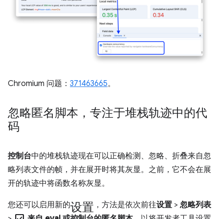
Chromium 问题：
371463665
。
忽略匿名脚本，专注于堆栈轨迹中的代
码
控制台
中的堆栈轨迹现在可以正确检测、忽略、折叠来自忽
略列表文件的帧，并在展开时将其灰显。之前，它不会在展
开的轨迹中将函数名称灰显。
设置
您还可以启用新的
，方法是依次前往
设置
>
忽略列表
check_box
>
来自 eval 或控制台的匿名脚本
，以将开发者工具设置