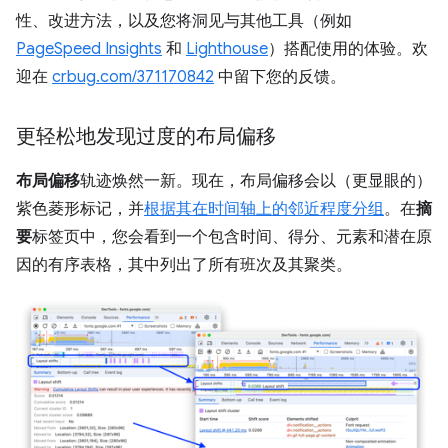
性、改进方法，以及您将洞见与其他工具（例如
PageSpeed Insights
和
Lighthouse
）搭配使用的体验。欢
迎在
crbug.com/371170842
中留下您的反馈。
更轻松地发现过度的布局偏移
布局偏移
轨迹焕然一新。现在，布局偏移会以（更显眼的）
紫色菱形标记，并
根据其在时间轴上的邻近程度分组
。在
摘
要
标签页中，您会看到一个包含时间、得分、元素和潜在原
因的有序表格，其中列出了所有班次及其聚类。