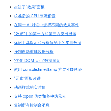
改进了“效果”面板
校准后的 CPU 节流预设
在同一 AI 对话中选择不同的效果事件
“效果”中的第一方和第三方突出显示
标记工具提示和分析洞见中的实测数据
强制自动重排数据分析
“优化 DOM 大小”数据洞见
使用 console.timeStamp 扩展性能轨迹
“元素”面板改进
动画样式的实时值
支持 :open 伪类和各种伪元素
复制所有控制台消息