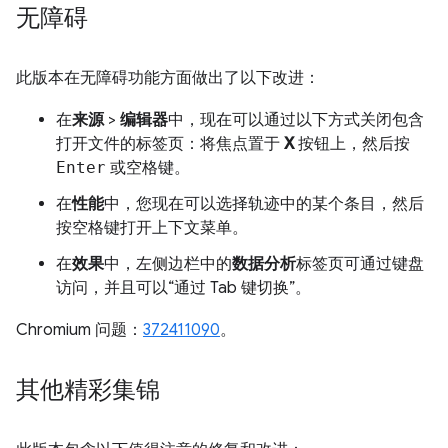
无障碍
此版本在无障碍功能方面做出了以下改进：
在
来源
>
编辑器
中，现在可以通过以下方式关闭包含
打开文件的标签页：将焦点置于
X
按钮上，然后按
Enter
或
空格键
。
在
性能
中，您现在可以选择轨迹中的某个条目，然后
按
空格键
打开上下文菜单。
在
效果
中，左侧边栏中的
数据分析
标签页可通过键盘
访问，并且可以“通过 Tab 键切换”。
Chromium 问题：
372411090
。
其他精彩集锦