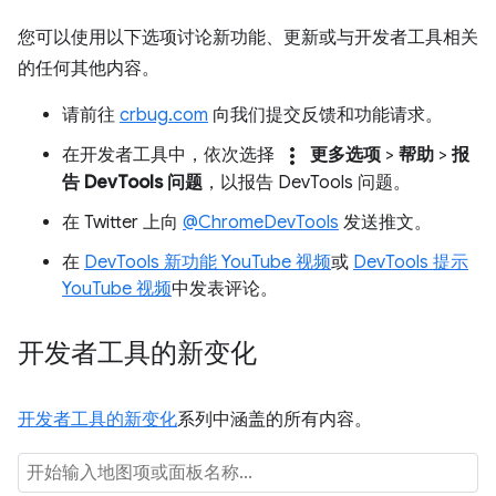
您可以使用以下选项讨论新功能、更新或与开发者工具相关
的任何其他内容。
请前往
crbug.com
向我们提交反馈和功能请求。
more_vert
在开发者工具中，依次选择
更多选项
>
帮助
>
报
告 DevTools 问题
，以报告 DevTools 问题。
在 Twitter 上向
@ChromeDevTools
发送推文。
在
DevTools 新功能 YouTube 视频
或
DevTools 提示
YouTube 视频
中发表评论。
开发者工具的新变化
开发者工具的新变化
系列中涵盖的所有内容。