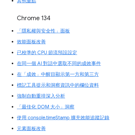
其他重點
Chrome 134
「隱私權與安全性」面板
效能面板改善
已校準的 CPU 節流預設設定
在同一個 AI 對話中選取不同的成效事件
在「成效」中醒目顯示第一方和第三方
標記工具提示和洞察資訊中的欄位資料
強制自動重排深入分析
「最佳化 DOM 大小」洞察
使用 console.timeStamp 擴充效能追蹤記錄
元素面板改善