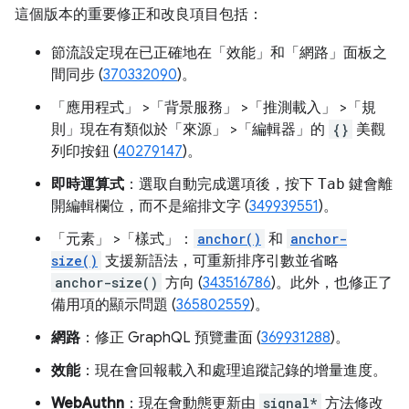
這個版本的重要修正和改良項目包括：
節流設定現在已正確地在「效能」
和「網路」
面板之
間同步 (
370332090
)。
「應用程式」
>「背景服務」
>「推測載入」
>「規
則」
現在有類似於「來源」
>「編輯器」
的
{}
美觀
列印按鈕 (
40279147
)。
即時運算式
：選取自動完成選項後，按下
Tab
鍵會離
開編輯欄位，而不是縮排文字 (
349939551
)。
「元素」
>「樣式」
：
anchor()
和
anchor-
size()
支援新語法，可重新排序引數並省略
anchor-size()
方向 (
343516786
)。此外，也修正了
備用項的顯示問題 (
365802559
)。
網路
：修正 GraphQL 預覽畫面 (
369931288
)。
效能
：現在會回報載入和處理追蹤記錄的增量進度。
WebAuthn
：現在會動態更新由
signal*
方法修改