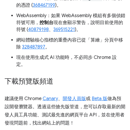
的憑證 (
368467199
)。
WebAssembly：如果 WebAssembly 模組有多個偵錯
符號可用，
控制台
現在會顯示警告，說明目前使用的
符號 (
40879198
、
369515221
)。
網站體驗核心指標的重疊內容已從「算繪」
分頁中移
除
328487897
。
現在使用生成式 AI 功能時，不必同步 Chrome 設
定。
下載預覽版頻道
建議使用 Chrome
Canary
、
開發人員版
或
Beta 版
做為預
設開發瀏覽器。透過這些搶先版管道，您可以存取最新的開
發人員工具功能、測試最先進的網頁平台 API，並在使用者
發現問題前，找出網站上的問題！