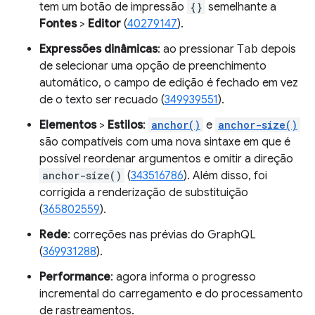
tem um botão de impressão
{}
semelhante a
Fontes
>
Editor
(
40279147
).
Expressões dinâmicas
: ao pressionar
Tab
depois
de selecionar uma opção de preenchimento
automático, o campo de edição é fechado em vez
de o texto ser recuado (
349939551
).
Elementos
>
Estilos
:
anchor()
e
anchor-size()
são compatíveis com uma nova sintaxe em que é
possível reordenar argumentos e omitir a direção
anchor-size()
(
343516786
). Além disso, foi
corrigida a renderização de substituição
(
365802559
).
Rede
: correções nas prévias do GraphQL
(
369931288
).
Performance
: agora informa o progresso
incremental do carregamento e do processamento
de rastreamentos.