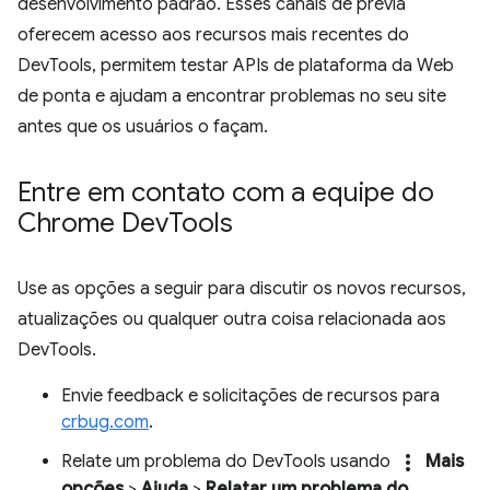
desenvolvimento padrão. Esses canais de prévia
oferecem acesso aos recursos mais recentes do
DevTools, permitem testar APIs de plataforma da Web
de ponta e ajudam a encontrar problemas no seu site
antes que os usuários o façam.
Entre em contato com a equipe do
Chrome Dev
Tools
Use as opções a seguir para discutir os novos recursos,
atualizações ou qualquer outra coisa relacionada aos
DevTools.
Envie feedback e solicitações de recursos para
crbug.com
.
more_vert
Relate um problema do DevTools usando
Mais
opções
>
Ajuda
>
Relatar um problema do