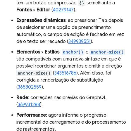
tem um botão de impressão
{}
semelhante a
Fontes
>
Editor
(
40279147
).
Expressões dinâmicas
: ao pressionar
Tab
depois
de selecionar uma opção de preenchimento
automático, o campo de edição é fechado em vez
de o texto ser recuado (
349939551
).
Elementos
>
Estilos
:
anchor()
e
anchor-size()
são compatíveis com uma nova sintaxe em que é
possível reordenar argumentos e omitir a direção
anchor-size()
(
343516786
). Além disso, foi
corrigida a renderização de substituição
(
365802559
).
Rede
: correções nas prévias do GraphQL
(
369931288
).
Performance
: agora informa o progresso
incremental do carregamento e do processamento
de rastreamentos.