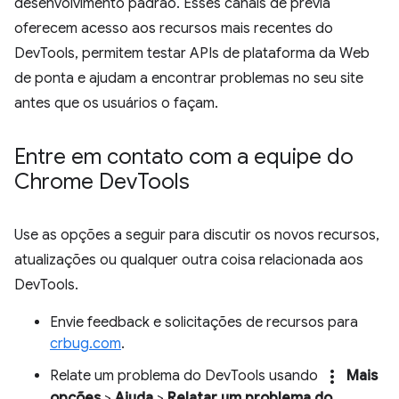
desenvolvimento padrão. Esses canais de prévia
oferecem acesso aos recursos mais recentes do
DevTools, permitem testar APIs de plataforma da Web
de ponta e ajudam a encontrar problemas no seu site
antes que os usuários o façam.
Entre em contato com a equipe do
Chrome Dev
Tools
Use as opções a seguir para discutir os novos recursos,
atualizações ou qualquer outra coisa relacionada aos
DevTools.
Envie feedback e solicitações de recursos para
crbug.com
.
more_vert
Relate um problema do DevTools usando
Mais
opções
>
Ajuda
>
Relatar um problema do