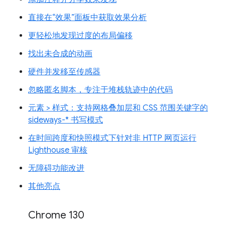
直接在“效果”面板中获取效果分析
更轻松地发现过度的布局偏移
找出未合成的动画
硬件并发移至传感器
忽略匿名脚本，专注于堆栈轨迹中的代码
元素 > 样式：支持网格叠加层和 CSS 范围关键字的
sideways-* 书写模式
在时间跨度和快照模式下针对非 HTTP 网页运行
Lighthouse 审核
无障碍功能改进
其他亮点
Chrome 130