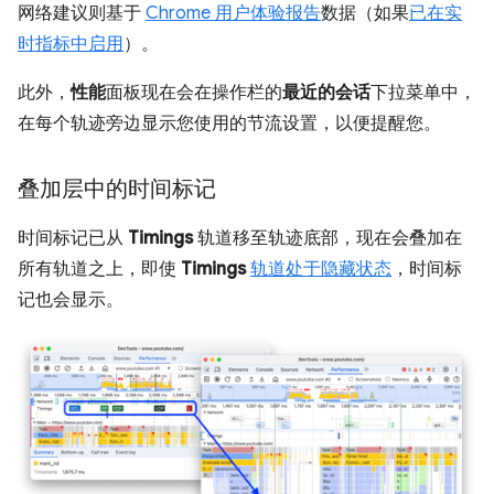
网络建议则基于
Chrome 用户体验报告
数据（如果
已在实
时指标中启用
）。
此外，
性能
面板现在会在操作栏的
最近的会话
下拉菜单中，
在每个轨迹旁边显示您使用的节流设置，以便提醒您。
叠加层中的时间标记
时间标记已从
Timings
轨道移至轨迹底部，现在会叠加在
所有轨道之上，即使
Timings
轨道处于隐藏状态
，时间标
记也会显示。