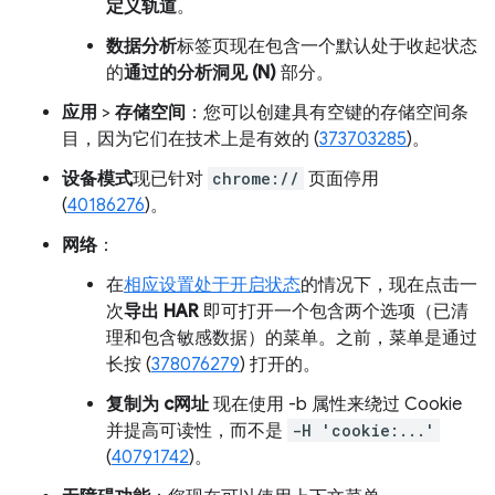
定义轨道
。
数据分析
标签页现在包含一个默认处于收起状态
的
通过的分析洞见 (N)
部分。
应用
>
存储空间
：您可以创建具有空键的存储空间条
目，因为它们在技术上是有效的 (
373703285
)。
设备模式
现已针对
chrome://
页面停用
(
40186276
)。
网络
：
在
相应设置处于开启状态
的情况下，现在点击一
次
导出 HAR
即可打开一个包含两个选项（已清
理和包含敏感数据）的菜单。之前，菜单是通过
长按 (
378076279
) 打开的。
复制为 c网址
现在使用 -b 属性来绕过 Cookie
并提高可读性，而不是
-H 'cookie:...'
(
40791742
)。