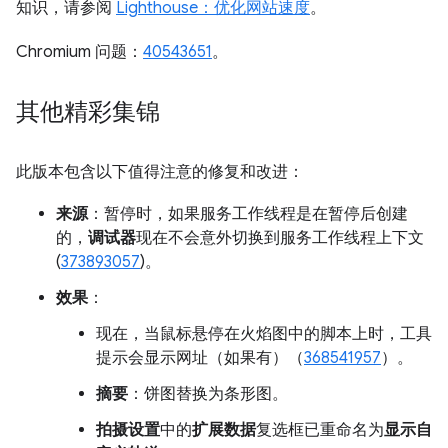
知识，请参阅
Lighthouse：优化网站速度
。
Chromium 问题：
40543651
。
其他精彩集锦
此版本包含以下值得注意的修复和改进：
来源
：暂停时，如果服务工作线程是在暂停后创建
的，
调试器
现在不会意外切换到服务工作线程上下文
(
373893057
)。
效果
：
现在，当鼠标悬停在火焰图中的脚本上时，工具
提示会显示网址（如果有）（
368541957
）。
摘要
：饼图替换为条形图。
拍摄设置
中的
扩展数据
复选框已重命名为
显示自