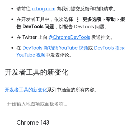
请前往
crbug.com
向我们提交反馈和功能请求。
more_vert
在开发者工具中，依次选择
更多选项
>
帮助
>
报
告 DevTools 问题
，以报告 DevTools 问题。
在 Twitter 上向
@ChromeDevTools
发送推文。
在
DevTools 新功能 YouTube 视频
或
DevTools 提示
YouTube 视频
中发表评论。
开发者工具的新变化
开发者工具的新变化
系列中涵盖的所有内容。
Chrome 143