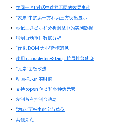
在同一 AI 对话中选择不同的效果事件
“效果”中的第一方和第三方突出显示
标记工具提示和分析洞见中的实测数据
强制自动重排数据分析
“优化 DOM 大小”数据洞见
使用 console.timeStamp 扩展性能轨迹
“元素”面板改进
动画样式的实时值
支持 :open 伪类和各种伪元素
复制所有控制台消息
“内存”面板中的字节单位
其他亮点