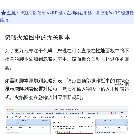
注意
：
您还可以使用
和
键向左和向右平移，并使用
和
键进行
A
D
W
S
缩放。
忽略火焰图中的无关脚本
为了更好地专注于代码，您现在可以直接在
性能
面板中将不
相关的脚本添加到忽略列表中。该面板会自动收起过多的嵌
套。
压缩
如需将脚本添加到忽略列表，请点击顶部操作栏中的
显示忽略列表设置对话框
，然后在输入字段中输入正则表达
式。火焰图会在您输入时应用新规则。