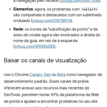
a navegação pelo teclado (
crbug.com/396311936
).
Elementos
: agora, os problemas com
<select>
são compatíveis e destacados com um sublinhado
ondulado (
crbug.com/378738916
).
Rede
: os ícones de "substituição de ponto" e de
aviso de cookie agora são mostrados à direita do
nome da guia, em vez de à esquerda
(
crbug.com/390556283
).
Baixar os canais de visualização
Use o Chrome
Canary
,
Dev
ou
Beta
como navegador de
desenvolvimento padrão. Esses canais de prévia
oferecem acesso aos recursos mais recentes do
DevTools, permitem testar APIs de plataforma da Web
de ponta e ajudam a encontrar problemas no seu site