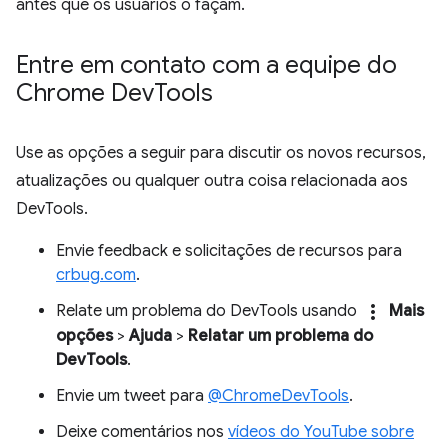
antes que os usuários o façam.
Entre em contato com a equipe do
Chrome Dev
Tools
Use as opções a seguir para discutir os novos recursos,
atualizações ou qualquer outra coisa relacionada aos
DevTools.
Envie feedback e solicitações de recursos para
crbug.com
.
more_vert
Relate um problema do DevTools usando
Mais
opções
>
Ajuda
>
Relatar um problema do
DevTools
.
Envie um tweet para
@ChromeDevTools
.
Deixe comentários nos
vídeos do YouTube sobre