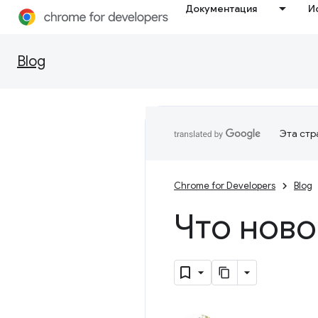
Документация
И
Blog
Эта стр
Chrome for Developers
Blog
Что ново