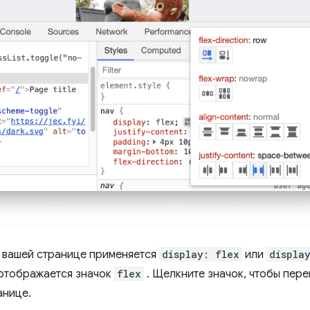
а вашей странице применяется
display: flex
или
displa
 отображается значок
flex
. Щелкните значок, чтобы пер
анице.