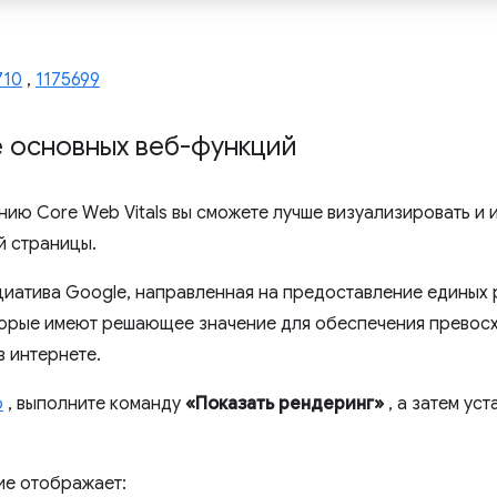
710
,
1175699
 основных веб-функций
ию Core Web Vitals вы сможете лучше визуализировать и 
й страницы.
циатива Google, направленная на предоставление единых
оторые имеют решающее значение для обеспечения превос
в интернете.
ю
, выполните команду
«Показать рендеринг»
, а затем ус
ие отображает: