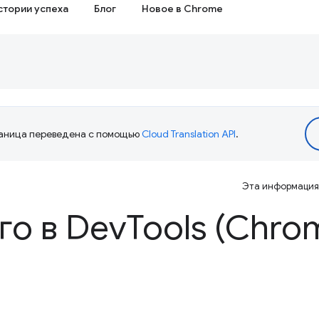
стории успеха
Блог
Новое в Chrome
аница переведена с помощью
Cloud Translation API
.
Эта информация 
го в Dev
Tools (Chro