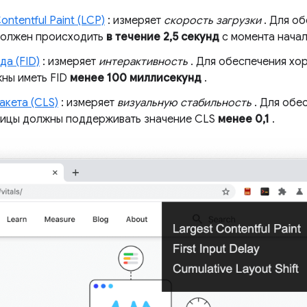
ntentful Paint (LCP)
: измеряет
скорость загрузки
. Для о
должен происходить
в течение 2,5 секунд
с момента начал
да (FID)
: измеряет
интерактивность
. Для обеспечения хо
ны иметь FID
менее 100 миллисекунд
.
акета (CLS)
: измеряет
визуальную стабильность
. Для обе
ницы должны поддерживать значение CLS
менее 0,1
.