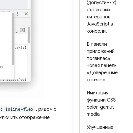
(допустимых)
строковых
литералов
JavaScript в
консоли.
В панели
приложений
появилась
новая панель
«Доверенные
токены».
Имитация
функции CSS
color-gamut
y: inline-flex
, рядом с
media
еключить отображение
Улучшенные