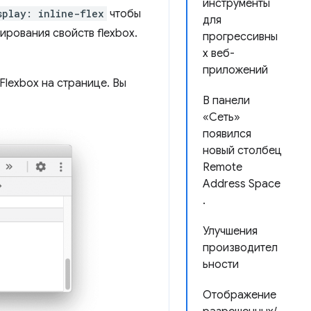
инструменты
splay: inline-flex
чтобы
для
ирования свойств flexbox.
прогрессивны
х веб-
приложений
lexbox на странице. Вы
В панели
«Сеть»
появился
новый столбец
Remote
Address Space
.
Улучшения
производител
ьности
Отображение