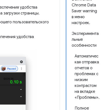
Chrome Data
беспечения удобства
Saver warning
а загрузки страницы.
в меню
рошего пользовательского
настроек.
Эксперимента
спечения удобства
льные
особенности
Автоматичес
кая отправка
отчетов о
проблемах с
низким
контрастом
на вкладке
«Проблемы».
Полное