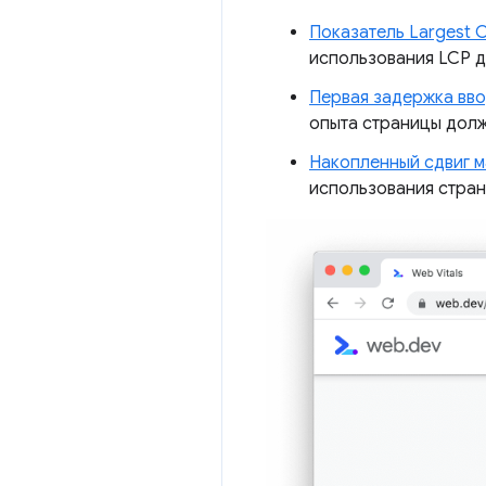
Показатель Largest Co
использования LCP 
Первая задержка вво
опыта страницы долж
Накопленный сдвиг м
использования стра