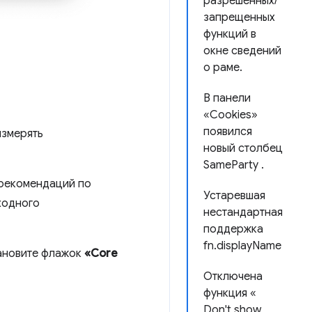
разрешенных/
запрещенных
функций в
окне сведений
о раме.
В панели
«Cookies»
появился
измерять
новый столбец
SameParty .
 рекомендаций по
Устаревшая
ходного
нестандартная
поддержка
fn.displayName
тановите флажок
«Core
Отключена
функция «
Don't show