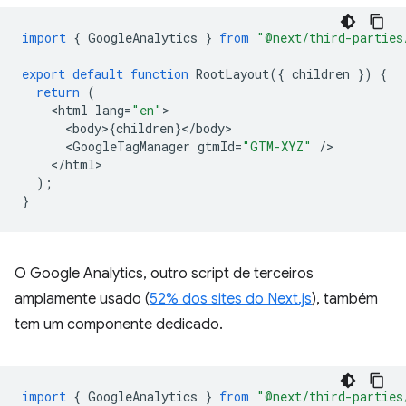
import
{
GoogleAnalytics
}
from
"@next/third-parties
export
default
function
RootLayout
({
children
})
{
return
(
<
html
lang
=
"en"
<
body
>
{
children
}
<
/
body
<
GoogleTagManager
gtmId
=
"GTM-XYZ"
/
<
/html
);
}
O Google Analytics, outro script de terceiros
amplamente usado (
52% dos sites do Next.js
), também
tem um componente dedicado.
import
{
GoogleAnalytics
}
from
"@next/third-parties