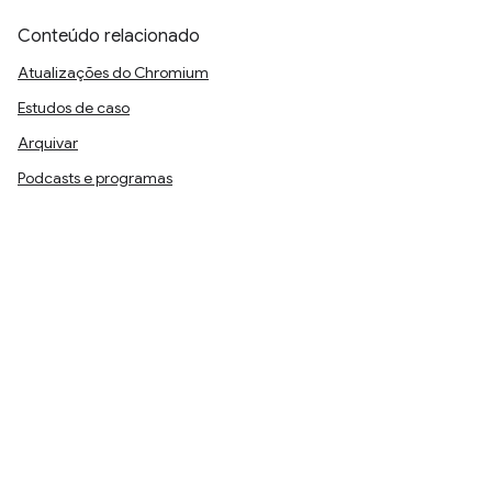
Conteúdo relacionado
Atualizações do Chromium
Estudos de caso
Arquivar
Podcasts e programas
Seguir
@ChromiumDev no X
YouTube
Chrome for Developers no LinkedIn
RSS
Termos de Serviço
Privacidade
Manage cookies