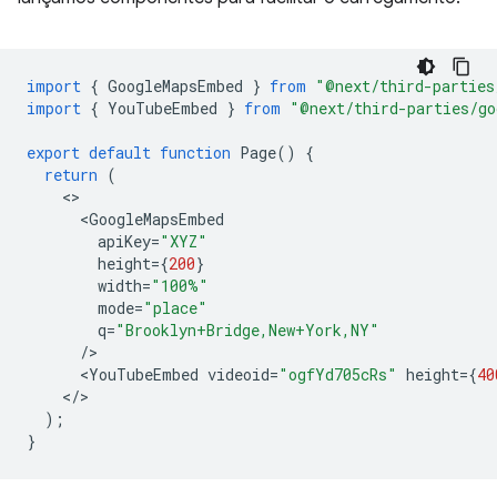
import
{
GoogleMapsEmbed
}
from
"@next/third-parties
import
{
YouTubeEmbed
}
from
"@next/third-parties/go
export
default
function
Page
()
{
return
(
<
GoogleMapsEmbed
apiKey
=
"XYZ"
height
=
{
200
}
width
=
"100%"
mode
=
"place"
q
=
"Brooklyn+Bridge,New+York,NY"
/
<
YouTubeEmbed
videoid
=
"ogfYd705cRs"
height
=
{
40
<
/
);
}