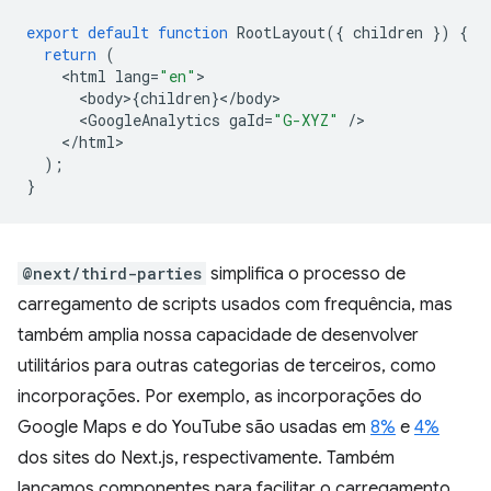
export
default
function
RootLayout
({
children
})
{
return
(
<
html
lang
=
"en"
<
body
>
{
children
}
<
/
body
<
GoogleAnalytics
gaId
=
"G-XYZ"
/
<
/html
);
}
@next/third-parties
simplifica o processo de
carregamento de scripts usados com frequência, mas
também amplia nossa capacidade de desenvolver
utilitários para outras categorias de terceiros, como
incorporações. Por exemplo, as incorporações do
Google Maps e do YouTube são usadas em
8%
e
4%
dos sites do Next.js, respectivamente. Também
lançamos componentes para facilitar o carregamento.