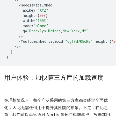
<
GoogleMapsEmbed
apiKey
=
"XYZ"
height
=
{
200
}
width
=
"100%"
mode
=
"place"
q
=
"Brooklyn+Bridge,New+York,NY"
/
<
YouTubeEmbed
videoid
=
"ogfYd705cRs"
height
=
{
40
<
/
);
}
用户体验：加快第三方库的加载速度
在理想情况下，每个广泛采用的第三方库都会经过全面优
化，因此无需任何用于提升其性能的抽象。不过，在此之
前，我们可以尝试通过 Next.js 等热门框架集成，改善其用