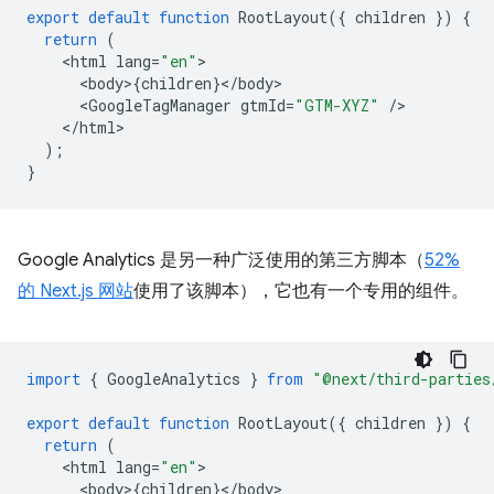
export
default
function
RootLayout
({
children
})
{
return
(
<
html
lang
=
"en"
<
body
>
{
children
}
<
/
body
<
GoogleTagManager
gtmId
=
"GTM-XYZ"
/
<
/html
);
}
Google Analytics 是另一种广泛使用的第三方脚本（
52%
的 Next.js 网站
使用了该脚本），它也有一个专用的组件。
import
{
GoogleAnalytics
}
from
"@next/third-parties
export
default
function
RootLayout
({
children
})
{
return
(
<
html
lang
=
"en"
<
body
>
{
children
}
<
/
body