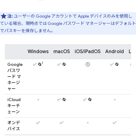
注:
ユーザーの Google アカウントで Apple デバイスのみを使用し
ている場合、現時点では Google パスワード マネージャーはデフォルト
でパスキーを保存しません。
Windows
macOS
iOS/iPadOS
Android
Lin
1
Google
✅ 🔄
✅ 🔄
🕔
✅ 🔄
✅ 
パスワ
ード マ
ネージ
ャー
iCloud
-
✅ 🔄
✅ 🔄
-
-
キーチ
ェーン
オンデ
✅
✅
-
✅
-
バイス