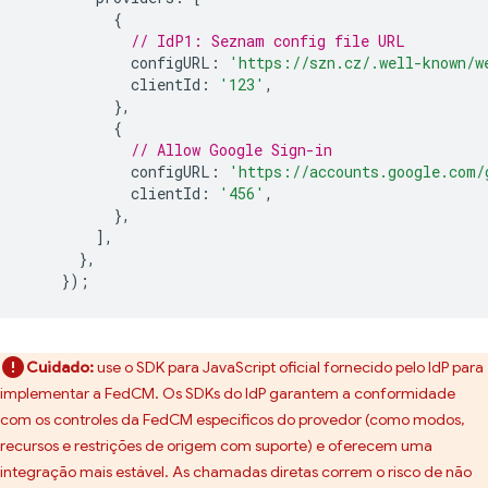
{
// IdP1: Seznam config file URL
configURL
:
'https://szn.cz/.well-known/w
clientId
:
'123'
,
},
{
// Allow Google Sign-in
configURL
:
'https://accounts.google.com/
clientId
:
'456'
,
},
],
},
});
Cuidado:
use o SDK para JavaScript oficial fornecido pelo IdP para
implementar a FedCM. Os SDKs do IdP garantem a conformidade
com os controles da FedCM específicos do provedor (como modos,
recursos e restrições de origem com suporte) e oferecem uma
integração mais estável. As chamadas diretas correm o risco de não