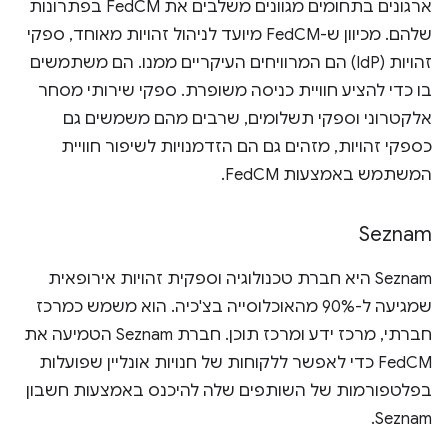
ארגונים בתחומים מגוונים משלבים את FedCM בפתרונות
שלהם. מכיוון ש-FedCM מיועד לניהול זהויות מאוחד, ספקי
זהויות (IdP) הם המרוויחים העיקריים ממנו. הם משתמשים
בו כדי להציע חוויית כניסה משופרת. ספקי שירותי מסחר
אלקטרוני וספקי תשלומים, שרבים מהם משמשים גם
כספקי זהויות, מזהים גם הם הזדמנויות לשיפור חוויית
המשתמש באמצעות FedCM.
Seznam
‫Seznam היא חברת טכנולוגיה וספקית זהויות אירופאית
שמגיעה ל-90% מהאוכלוסייה בצ'כיה. הוא משמש כמרכז
חברתי, מרכז ידע ומרכז תוכן. חברת Seznam הטמיעה את
FedCM כדי לאפשר ללקוחות של חנויות אונליין שפועלות
בפלטפורמות של השותפים שלה להיכנס באמצעות חשבון
Seznam.