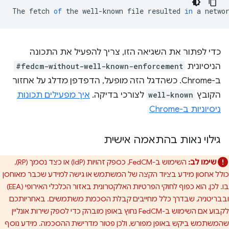
The
fetch
of
the
well
-
known
file
resulted
in
a
netwo
כדי לפתור את השגיאה הזו, צריך להפעיל את התכונה
הניסיונית
#fedcm-without-well-known-enforcement
ב-Chrome. כשהדגל הזה מופעל, הדפדפן מדלג על אחזור
הקובץ
well-known
לצורכי בדיקה.
איך מפעילים תכונות
ניסיוניות ב-Chrome
גילוי נאות בהתאמה אישית
שימו לב:
השימוש ב-FedCM, כספק זהויות (IdP) או כצד נסמך (RP),
כולל אחסון מידע בציוד הקצה של המשתמש או גישה למידע שכבר מאוחסן
בו. לכן, הוא כפוף לחוקי הפרטיות האלקטרונית באזור הכלכלי האירופי (EEA)
ובבריטניה, שבדרך כלל מחייבים קבלת הסכמת משתמשים. באחריותכם
לקבוע אם השימוש ב-FedCM נחוץ באופן מובהק כדי לספק שירות אונליין
שהמשתמש ביקש באופן מפורש, ולכן פטור מדרישת ההסכמה. מידע נוסף