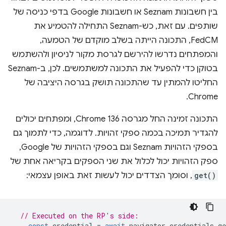
בין חשבונות Seznam או חשבונות Google בדפי כניסה של
שותפים. עם זאת, כש-Seznam התחילה להטמיע את
FedCM, התכונה הייתה בשלב מוקדם של הטמעה,
והמפתחים נדרשו להירשם לגרסת מקור לניסיון ולהשתמש
בטוקן כדי להפעיל את התכונה למשתמשים. לכן, ב-Seznam
החליטו להמתין עד שהתכונה תושק בגרסה היציבה של
Chrome.
התכונה זמינה החל מגרסה Chrome 136, ומפתחים יכולים
להגדיר תמיכה בכמה ספקי זהויות. לדוגמה, כדי לתמוך גם
בספקי הזהויות Seznam וגם בספקי הזהויות של Google,
ספק הזהויות יכול לכלול את שני הספקים בקריאה אחת של
get()
, וסומך הצדדים יכול לעשות זאת באופן עצמאי:
// Executed on the RP's side:
const
credential
=
await
navigator
.
credentials
.
ge