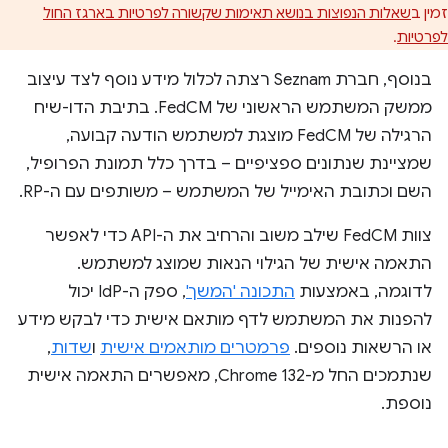
זמין ב
שאלות הנפוצות בנושא תאימות שקשורה לפרטיות בארגז החול
לפרטיות
.
בנוסף, חברת Seznam רצתה לכלול מידע נוסף לצד עיצוב
ממשק המשתמש הראשוני של FedCM. בתיבת הדו-שיח
הרגילה של FedCM מוצגת למשתמש הודעה קבועה,
שמציינת שנתונים ספציפיים – בדרך כלל תמונת הפרופיל,
השם וכתובת האימייל של המשתמש – משותפים עם ה-RP.
צוות FedCM שילב משוב והרחיב את ה-API כדי לאפשר
התאמה אישית של הגילוי הנאות שמוצג למשתמש.
לדוגמה, באמצעות
התכונה 'המשך'
, ספק ה-IdP יכול
להפנות את המשתמש לדף מותאם אישית כדי לבקש מידע
או הרשאות נוספים.
פרמטרים מותאמים אישית
ו
שדות
,
שנתמכים החל מ-Chrome 132, מאפשרים התאמה אישית
נוספת.