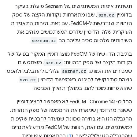
תשתית אימות המשתמשים של Seznam פועלת בעיקר
בדומיין
szn.cz
, שבו מתארחות נקודות הקצה של ספק
הזהויות שנדרשות ל-FedCM. עם זאת, הזהות התאגידית
העיקרית שלה והדומיין שדרכו המשתמשים מזהים את
השירותים שלה וסומכים עליהם הם
seznam.cz
.
בתיבת הדו-שיח של FedCM מוצג דומיין המקור בפועל של
נקודות הקצה של ספק הזהויות:
szn.cz
. משתמשים
שמכירים את המותג
seznam.cz
עלולים להתבלבל ולהסס
כשהם מתבקשים להיכנס באמצעות הדומיין
szn.cz
,
שהוא פחות מוכר להם, במהלך תהליך הכניסה.
החל מ-Chrome 141, ‏ FedCM לא מאפשר להציג דומיין
ששונה מהדומיין שמארח את ההטמעה של ספק הזהויות.
ההגבלה הזו היא בחירה מכוונת שנועדה להבטיח שקיפות
למשתמשים. עם זאת, הצוות של FedCM מודע לאתגרים
שההגבלה הזו עלולה ליצור, ו
דן
בהתאמות אפשריות.