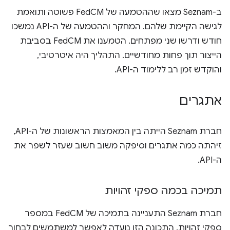
ב-Seznam מצאו שההטמעה של FedCM פשוטה ותואמת
לגישה הקיימת שלהם. המחקר וההטמעה של ה-API נמשכו
חודש ודרשו שני מפתחים. הטמענו את FedCM בסביבת
הייצור תוך פחות מחודשיים. התהליך היה איטרטיבי,
והוקדש זמן רב ללימוד ה-API.
אתגרים
חברת Seznam הייתה בין המאמצות הראשונות של ה-API,
זיהתה כמה אתגרים וסיפקה משוב חשוב שעזר לשפר את
ה-API.
תמיכה בכמה ספקי זהויות
חברת Seznam התעניינה בתמיכה של FedCM במספר
ספקי זהויות. התכונה הזו נועדה לאפשר למשתמשים לבחור