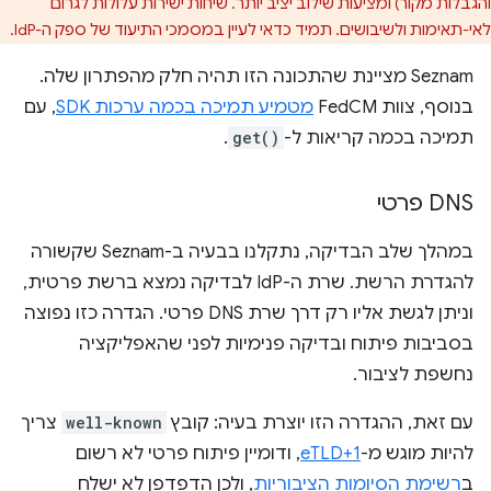
והגבלות מקור) ומציעות שילוב יציב יותר. שיחות ישירות עלולות לגרום
לאי-תאימות ולשיבושים. תמיד כדאי לעיין במסמכי התיעוד של ספק ה-IdP.
‫Seznam מציינת שהתכונה הזו תהיה חלק מהפתרון שלה.
בנוסף, צוות FedCM
מטמיע תמיכה בכמה ערכות SDK
, עם
תמיכה בכמה קריאות ל-
get()
.
DNS פרטי
במהלך שלב הבדיקה, נתקלנו בבעיה ב-Seznam שקשורה
להגדרת הרשת. שרת ה-IdP לבדיקה נמצא ברשת פרטית,
וניתן לגשת אליו רק דרך שרת DNS פרטי. הגדרה כזו נפוצה
בסביבות פיתוח ובדיקה פנימיות לפני שהאפליקציה
נחשפת לציבור.
עם זאת, ההגדרה הזו יוצרת בעיה: קובץ
well-known
צריך
להיות מוגש מ-
eTLD+1
, ודומיין פיתוח פרטי לא רשום
ב
רשימת הסיומות הציבוריות
, ולכן הדפדפן לא ישלח