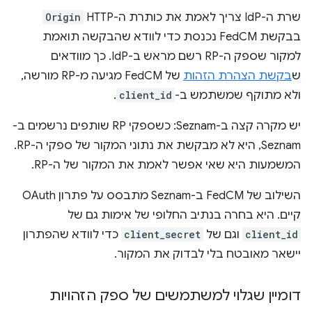
שרת ה-IdP צריך לאמת את כותרת ה-HTTP
Origin
בבקשת FedCM נכנסת כדי לוודא שהבקשה תואמת
למקור שספק ה-RP רשם מראש ב-IdP. כך מוודאים
ש
בקשת הצהרת הזהות
של FedCM מגיעה מ-RP מורשה,
ולא מתוקף שמשתמש ב-
client_id
.
יש מקרה קצה ב-Seznam: כשספקי RP שותפים נרשמים ב-
Seznam, היא לא מבקשת את נתוני המקור של ספקי ה-RP.
המשמעות היא שאי אפשר לאמת את המקור של ה-RP.
השילוב של FedCM ב-Seznam מתבסס על פתרון OAuth
קיים. היא בחרה בנתיב החלופי של אימות גם של
client_id
וגם של
client_secret
כדי לוודא שהפתרון
יישאר מאובטח בלי לבדוק את המקור.
דומיין שגלוי למשתמשים של ספק הזהויות