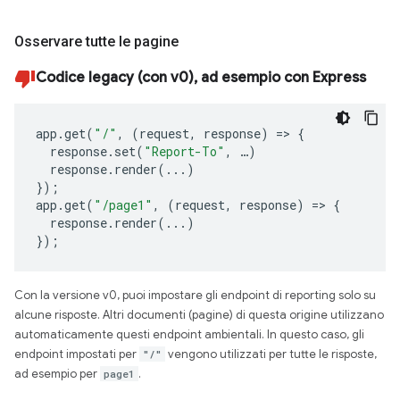
Osservare tutte le pagine
Codice legacy (con v0), ad esempio con Express
app
.
get
(
"/"
,
(
request
,
response
)
=>
{
response
.
set
(
"Report-To"
,
…
)
response
.
render
(...)
});
app
.
get
(
"/page1"
,
(
request
,
response
)
=>
{
response
.
render
(...)
});
Con la versione v0, puoi impostare gli endpoint di reporting solo su
alcune risposte. Altri documenti (pagine) di questa origine utilizzano
automaticamente questi endpoint ambientali. In questo caso, gli
endpoint impostati per
"/"
vengono utilizzati per tutte le risposte,
ad esempio per
page1
.