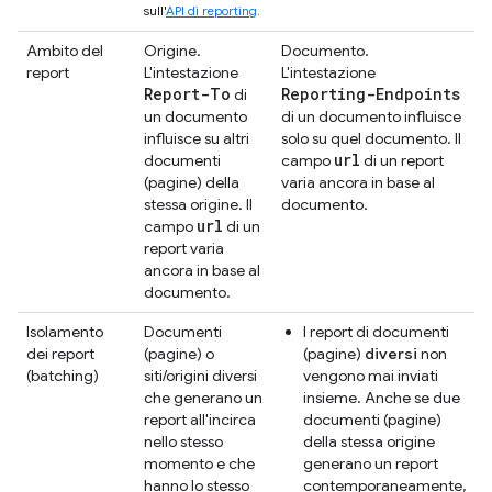
sull'
API di reporting
.
Ambito del
Origine.
Documento.
report
L'intestazione
L'intestazione
Report-To
Reporting-Endpoints
di
un documento
di un documento influisce
influisce su altri
solo su quel documento. Il
url
documenti
campo
di un report
(pagine) della
varia ancora in base al
stessa origine. Il
documento.
url
campo
di un
report varia
ancora in base al
documento.
Isolamento
Documenti
I report di documenti
dei report
(pagine) o
(pagine)
diversi
non
(batching)
siti/origini diversi
vengono mai inviati
che generano un
insieme. Anche se due
report all'incirca
documenti (pagine)
nello stesso
della stessa origine
momento e che
generano un report
hanno lo stesso
contemporaneamente,