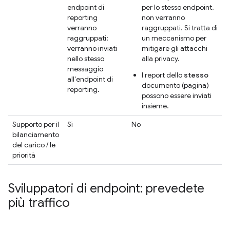
endpoint di
per lo stesso endpoint,
reporting
non verranno
verranno
raggruppati. Si tratta di
raggruppati:
un meccanismo per
verranno inviati
mitigare gli attacchi
nello stesso
alla privacy.
messaggio
I report dello
stesso
all'endpoint di
documento (pagina)
reporting.
possono essere inviati
insieme.
Supporto per il
Sì
No
bilanciamento
del carico / le
priorità
Sviluppatori di endpoint: prevedete
più traffico