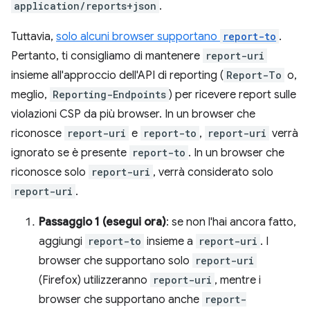
application/reports+json
.
Tuttavia,
solo alcuni browser supportano
report-to
.
Pertanto, ti consigliamo di mantenere
report-uri
insieme all'approccio dell'API di reporting (
Report-To
o,
meglio,
Reporting-Endpoints
) per ricevere report sulle
violazioni CSP da più browser. In un browser che
riconosce
report-uri
e
report-to
,
report-uri
verrà
ignorato se è presente
report-to
. In un browser che
riconosce solo
report-uri
, verrà considerato solo
report-uri
.
Passaggio 1 (esegui ora)
: se non l'hai ancora fatto,
aggiungi
report-to
insieme a
report-uri
. I
browser che supportano solo
report-uri
(Firefox) utilizzeranno
report-uri
, mentre i
browser che supportano anche
report-