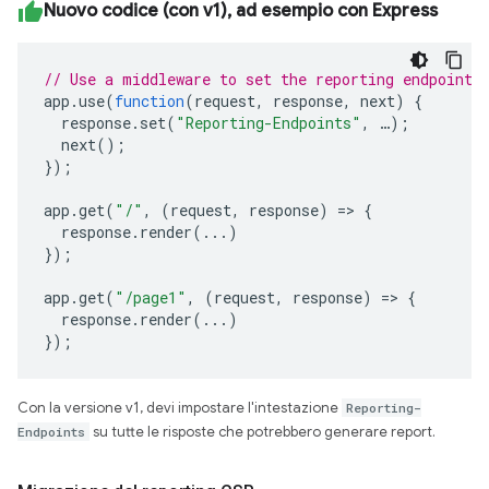
Nuovo codice (con v1), ad esempio con Express
// Use a middleware to set the reporting endpoint(
app
.
use
(
function
(
request
,
response
,
next
)
{
response
.
set
(
"Reporting-Endpoints"
,
…
);
next
();
});
app
.
get
(
"/"
,
(
request
,
response
)
=>
{
response
.
render
(...)
});
app
.
get
(
"/page1"
,
(
request
,
response
)
=>
{
response
.
render
(...)
});
Con la versione v1, devi impostare l'intestazione
Reporting-
Endpoints
su tutte le risposte che potrebbero generare report.