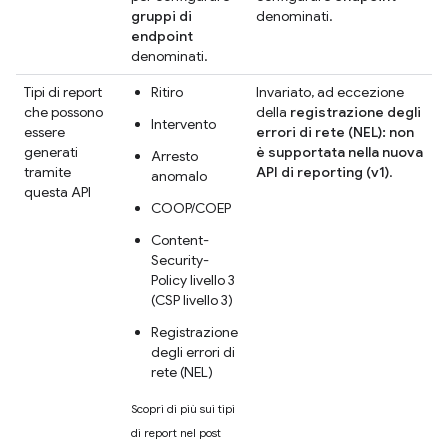
gruppi di
denominati.
endpoint
denominati.
Tipi di report
Ritiro
Invariato, ad eccezione
che possono
della
registrazione degli
Intervento
essere
errori di rete (NEL): non
generati
è supportata nella nuova
Arresto
tramite
API di reporting (v1)
.
anomalo
questa API
COOP/COEP
Content-
Security-
Policy livello 3
(CSP livello 3)
Registrazione
degli errori di
rete (NEL)
Scopri di più sui tipi
di report nel post