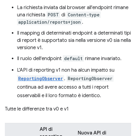
La richiesta inviata dal browser all'endpoint rimane
una richiesta
POST
di
Content-type
application/reports+json
.
Il mapping di determinati endpoint a determinati tipi
di report è supportato sia nella versione v0 sia nella
versione v1.
Il ruolo dell'endpoint
default
rimane invariato.
L'API di reporting v1 non ha alcun impatto su
ReportingObserver
.
ReportingObserver
continua ad avere accesso a tutti i report
osservabili e il loro formato è identico.
Tutte le differenze tra v0 e v1
API di
Nuova API di