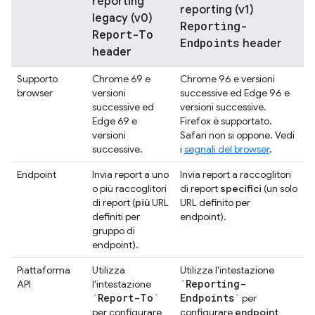
reporting
reporting (v1)
legacy (v0)
Reporting-
Report-To
Endpoints
header
header
Supporto
Chrome 69 e
Chrome 96 e versioni
browser
versioni
successive ed Edge 96 e
successive ed
versioni successive.
Edge 69 e
Firefox è supportato.
versioni
Safari non si oppone. Vedi
successive.
i
segnali del browser
.
Endpoint
Invia report a uno
Invia report a raccoglitori
o più raccoglitori
di report
specifici
(un solo
di report (
più
URL
URL definito per
definiti per
endpoint).
gruppo di
endpoint).
Piattaforma
Utilizza
Utilizza l'intestazione
`Reporting-
API
l'intestazione
`Report-To`
Endpoints`
per
per configurare
configurare
endpoint