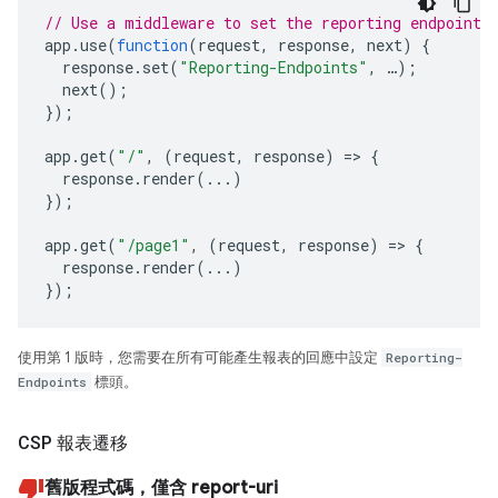
// Use a middleware to set the reporting endpoint(
app
.
use
(
function
(
request
,
response
,
next
)
{
response
.
set
(
"Reporting-Endpoints"
,
…
);
next
();
});
app
.
get
(
"/"
,
(
request
,
response
)
=>
{
response
.
render
(...)
});
app
.
get
(
"/page1"
,
(
request
,
response
)
=>
{
response
.
render
(...)
});
使用第 1 版時，您需要在所有可能產生報表的回應中設定
Reporting-
Endpoints
標頭。
CSP 報表遷移
舊版程式碼，僅含 report-uri