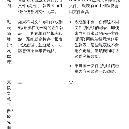
url
url
圍
文件 (網頁)。 報表的
文件。 報表的
欄位仍會
欄位仍會因文件而異。
因文件而異。
報
如果不同文件 (網頁) 或網
系統絕不會一併傳送
不同
表
站/來源在同一時間產生報
文件 (網頁) 的報表。即使
隔
表，且具有相同的報表端
來自相同來源的兩份文件
離
點，系統就會將這些報表
(網頁) 同時為相同端點產
(批
批次處理，並透過同一則
生報表，這些報表也不會
次
訊息傳送至報表端點。
批次處理。這項機制可防
處
範隱私權攻擊。
理)
來自
同一
文件 (頁面) 的檢
舉內容可能會一起傳送。
支
是
否
援
負
載
平
衡 /
優
先
順