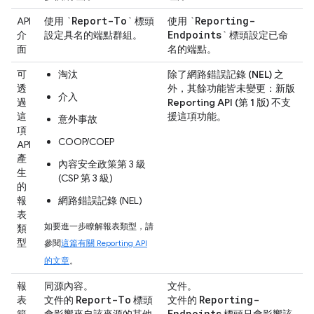
`Report-To`
`Reporting-
API
使用
標頭
使用
Endpoints`
介
設定具名的
端點群組
。
標頭設定已命
面
名的
端點
。
可
淘汰
除了
網路錯誤記錄 (NEL) 之
透
外，其餘功能皆未變更：新版
介入
過
Reporting API (第 1 版) 不支
這
援這項功能
。
意外事故
項
COOP/COEP
API
產
內容安全政策第 3 級
生
(CSP 第 3 級)
的
報
網路錯誤記錄 (NEL)
表
如要進一步瞭解報表類型，請
類
型
參閱
這篇有關 Reporting API
的文章
。
報
同源內容。
文件。
Report-To
Reporting-
表
文件的
標頭
文件的
Endpoints
範
會影響來自該來源的其他
標頭只會影響該