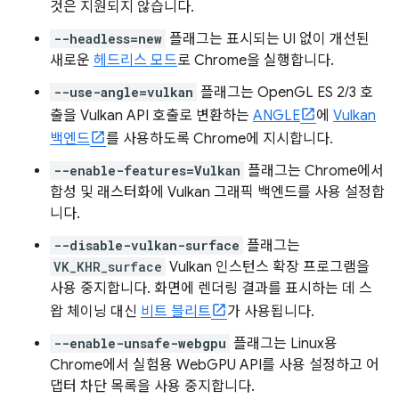
것은 지원되지 않습니다.
--headless=new
플래그는 표시되는 UI 없이 개선된
새로운
헤드리스 모드
로 Chrome을 실행합니다.
--use-angle=vulkan
플래그는 OpenGL ES 2/3 호
출을 Vulkan API 호출로 변환하는
ANGLE
에
Vulkan
백엔드
를 사용하도록 Chrome에 지시합니다.
--enable-features=Vulkan
플래그는 Chrome에서
합성 및 래스터화에 Vulkan 그래픽 백엔드를 사용 설정합
니다.
--disable-vulkan-surface
플래그는
VK_KHR_surface
Vulkan 인스턴스 확장 프로그램을
사용 중지합니다. 화면에 렌더링 결과를 표시하는 데 스
왑 체이닝 대신
비트 블리트
가 사용됩니다.
--enable-unsafe-webgpu
플래그는 Linux용
Chrome에서 실험용 WebGPU API를 사용 설정하고 어
댑터 차단 목록을 사용 중지합니다.