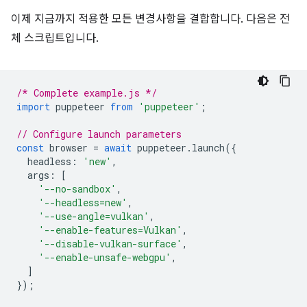
이제 지금까지 적용한 모든 변경사항을 결합합니다. 다음은 전
체 스크립트입니다.
/* Complete example.js */
import
puppeteer
from
'puppeteer'
;
// Configure launch parameters
const
browser
=
await
puppeteer
.
launch
({
headless
:
'new'
,
args
:
[
'--no-sandbox'
,
'--headless=new'
,
'--use-angle=vulkan'
,
'--enable-features=Vulkan'
,
'--disable-vulkan-surface'
,
'--enable-unsafe-webgpu'
,
]
});