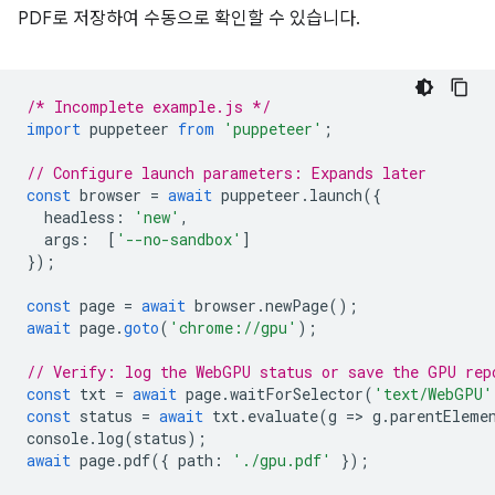
PDF로 저장하여 수동으로 확인할 수 있습니다.
/* Incomplete example.js */
import
puppeteer
from
'puppeteer'
;
// Configure launch parameters: Expands later
const
browser
=
await
puppeteer
.
launch
({
headless
:
'new'
,
args
:
[
'--no-sandbox'
]
});
const
page
=
await
browser
.
newPage
();
await
page
.
goto
(
'chrome://gpu'
);
// Verify: log the WebGPU status or save the GPU rep
const
txt
=
await
page
.
waitForSelector
(
'text/WebGPU'
const
status
=
await
txt
.
evaluate
(
g
=
>
g
.
parentEleme
console
.
log
(
status
);
await
page
.
pdf
({
path
:
'./gpu.pdf'
});