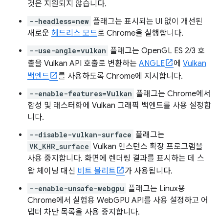
것은 지원되지 않습니다.
--headless=new
플래그는 표시되는 UI 없이 개선된
새로운
헤드리스 모드
로 Chrome을 실행합니다.
--use-angle=vulkan
플래그는 OpenGL ES 2/3 호
출을 Vulkan API 호출로 변환하는
ANGLE
에
Vulkan
백엔드
를 사용하도록 Chrome에 지시합니다.
--enable-features=Vulkan
플래그는 Chrome에서
합성 및 래스터화에 Vulkan 그래픽 백엔드를 사용 설정합
니다.
--disable-vulkan-surface
플래그는
VK_KHR_surface
Vulkan 인스턴스 확장 프로그램을
사용 중지합니다. 화면에 렌더링 결과를 표시하는 데 스
왑 체이닝 대신
비트 블리트
가 사용됩니다.
--enable-unsafe-webgpu
플래그는 Linux용
Chrome에서 실험용 WebGPU API를 사용 설정하고 어
댑터 차단 목록을 사용 중지합니다.