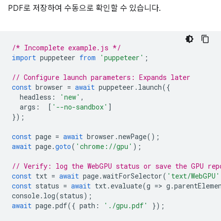
PDF로 저장하여 수동으로 확인할 수 있습니다.
/* Incomplete example.js */
import
puppeteer
from
'puppeteer'
;
// Configure launch parameters: Expands later
const
browser
=
await
puppeteer
.
launch
({
headless
:
'new'
,
args
:
[
'--no-sandbox'
]
});
const
page
=
await
browser
.
newPage
();
await
page
.
goto
(
'chrome://gpu'
);
// Verify: log the WebGPU status or save the GPU rep
const
txt
=
await
page
.
waitForSelector
(
'text/WebGPU'
const
status
=
await
txt
.
evaluate
(
g
=
>
g
.
parentEleme
console
.
log
(
status
);
await
page
.
pdf
({
path
:
'./gpu.pdf'
});