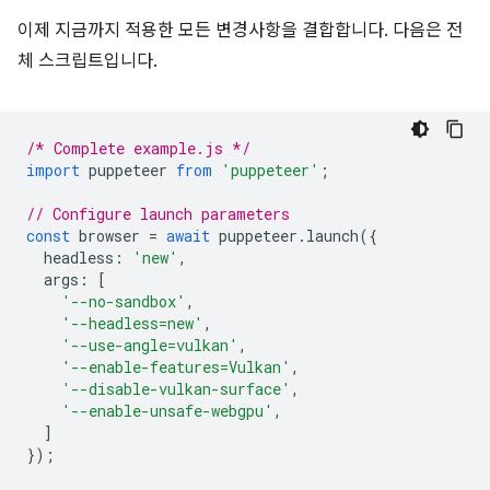
이제 지금까지 적용한 모든 변경사항을 결합합니다. 다음은 전
체 스크립트입니다.
/* Complete example.js */
import
puppeteer
from
'puppeteer'
;
// Configure launch parameters
const
browser
=
await
puppeteer
.
launch
({
headless
:
'new'
,
args
:
[
'--no-sandbox'
,
'--headless=new'
,
'--use-angle=vulkan'
,
'--enable-features=Vulkan'
,
'--disable-vulkan-surface'
,
'--enable-unsafe-webgpu'
,
]
});