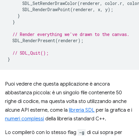
SDL_SetRenderDrawColor
(
renderer
,
color
.
r
,
colo
SDL_RenderDrawPoint
(
renderer
,
x
,
y
);
}
}
// Render everything we've drawn to the canvas.
SDL_RenderPresent
(
renderer
);
// SDL_Quit();
}
Puoi vedere che questa applicazione è ancora
abbastanza piccola: è un singolo file contenente 50
righe di codice, ma questa volta sto utilizzando anche
alcune API esterne, come la
libreria SDL
per la grafica e i
numeri complessi
della libreria standard C++.
Lo compilerò con lo stesso flag
-g
di cui sopra per