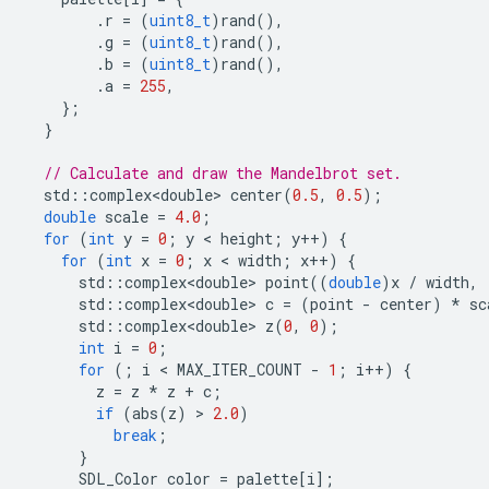
.
r
=
(
uint8_t
)
rand
(),
.
g
=
(
uint8_t
)
rand
(),
.
b
=
(
uint8_t
)
rand
(),
.
a
=
255
,
};
}
// Calculate and draw the Mandelbrot set.
std
::
complex<double>
center
(
0.5
,
0.5
);
double
scale
=
4.0
;
for
(
int
y
=
0
;
y
 < 
height
;
y
++
)
{
for
(
int
x
=
0
;
x
 < 
width
;
x
++
)
{
std
::
complex<double>
point
((
double
)
x
/
width
,
std
::
complex<double>
c
=
(
point
-
center
)
*
sc
std
::
complex<double>
z
(
0
,
0
);
int
i
=
0
;
for
(;
i
 < 
MAX_ITER_COUNT
-
1
;
i
++
)
{
z
=
z
*
z
+
c
;
if
(
abs
(
z
)
 > 
2.0
)
break
;
}
SDL_Color
color
=
palette
[
i
];