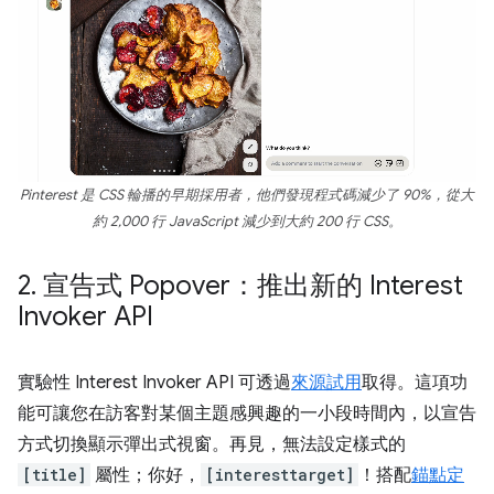
Pinterest 是 CSS 輪播的早期採用者，他們發現程式碼減少了 90%，從大
約 2,000 行 JavaScript 減少到大約 200 行 CSS。
2
.
宣告式 Popover：推出新的 Interest
Invoker API
實驗性 Interest Invoker API 可透過
來源試用
取得。這項功
能可讓您在訪客對某個主題感興趣的一小段時間內，以宣告
方式切換顯示彈出式視窗。再見，無法設定樣式的
[title]
屬性；你好，
[interesttarget]
！搭配
錨點定