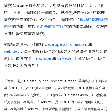
提交 Chrome 擴充功能時，您應該會感到輕鬆、安心又期
待！ 不過，我們發現一個痛點，就是無法快速修正待處理
提交內容中的錯誤。今年稍早，我們推出了
取消待處理提交
內容
的功能，並以
還原先前發布版本
的功能為基礎，讓您快
速進行變更並重新提交。
如需最新資訊，請前往
developer.chrome.com
和
web.dev
，進一步瞭解我們如何讓強大的網路變得更加容易
使用。歡迎在
X
、
YouTube
和
LinkedIn
上追蹤我們。我們
下次 I/O 大會再見！
「德勤」是指 Deloitte Touche Tohmatsu Limited (英國私人擔保有限公
司「DTTL」)、旗下成員公司網路，以及相關實體。DTTL 及旗下各公司
依法均為各自獨立的實體。DTTL (也稱為「Deloitte Global」) 不會向客
戶提供服務。在美國，「Deloitte」是指 DTTL 的一或多個美國成員公
司、在美國以「Deloitte」名稱營運的相關實體，以及上述實體的各自關