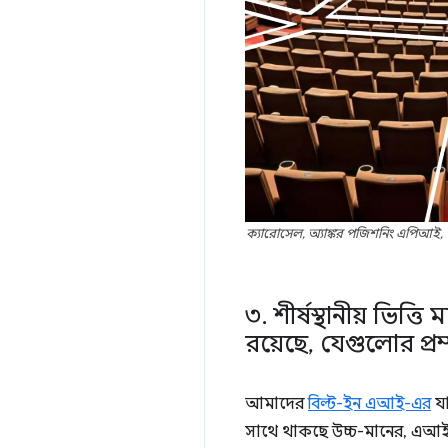
ক্যারোসেল, অ্যাঙ্কর পজিশনিং এপিআ
৩
.
শীর্ষস্থানীয় ভি
রয়েছে
,
যেগুলোর প্রম
আমাদের
বিল্ট-ইন এআই-এর
যা
সাথে থাকছে উচ্চ-মানের, এআই