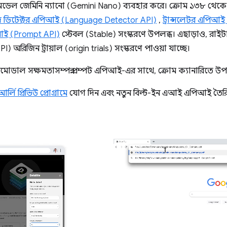
মডেল জেমিনি ন্যানো (Gemini Nano) ব্যবহার করে। ক্রোম ১৩৮ থেকে
য়েজ ডিটেক্টর এপিআই (Language Detector API)
,
ট্রান্সলেটর এপিআই
িআই (Prompt API)
স্টেবল (Stable) সংস্করণে উপলব্ধ। এছাড়াও, রা
 অরিজিন ট্রায়াল (origin trials) সংস্করণে পাওয়া যাচ্ছে।
িমোডাল সক্ষমতাসম্পন্ন প্রম্পট এপিআই-এর সাথে, ক্রোম ক্যানারিতে উপ
আর্লি প্রিভিউ প্রোগ্রামে
যোগ দিন এবং নতুন বিল্ট-ইন এআই এপিআই তৈর