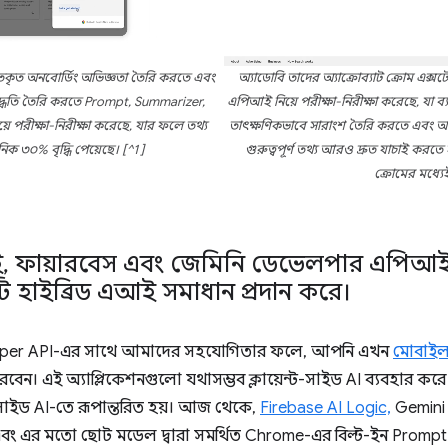
ক্তিগতকৃত অনবোর্ডিং অভিজ্ঞতা তৈরি করতে এবং
অ্যাডোবি তাদের অ্যাক্রোব্যাট ক্রোম এক্স
 পদ্ধতি তৈরি করতে Prompt, Summarizer,
এপিআই নিয়ে পরীক্ষা-নিরীক্ষা করেছে, যা ব
ে পরীক্ষা-নিরীক্ষা করেছে, যার ফলে তথ্য
তাৎক্ষণিকভাবে সারাংশ তৈরি করতে এবং অ্যাক্
িক ৩০% বৃদ্ধি পেয়েছে। [^1]
গুরুত্বপূর্ণ তথ্য আরও দ্রুত যাচাই কর
ক্রোমের মধ্যে
ই
,
ফায়ারবেস এবং জেমিনি ডেভেলপার এপিআই
টি হাইব্রিড এআই সমাধান প্রদান করে।
oper API-এর সাথে আমাদের সহযোগিতার ফলে, আপনি এখন
মোবাইল 
বেন। এই অ্যাপ্লিকেশনগুলো যথাসম্ভব ক্লায়েন্ট-সাইড AI ব্যবহার করে
ভার-সাইড AI-তে রূপান্তরিত হয়। আজ থেকে,
Firebase AI Logic,
Gemini 
 এর মতো ছোট মডেল দ্বারা সমর্থিত Chrome-এর বিল্ট-ইন Prompt API-তে