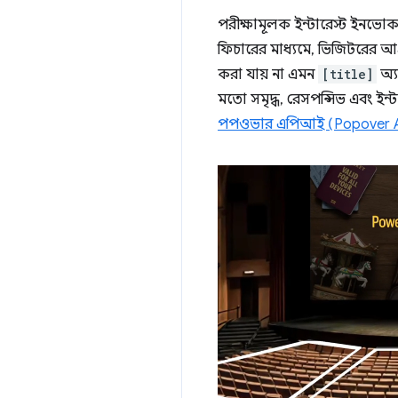
পরীক্ষামূলক ইন্টারেস্ট ইনভ
ফিচারের মাধ্যমে, ভিজিটরের আ
করা যায় না এমন
[title]
অ্য
মতো সমৃদ্ধ, রেসপন্সিভ এবং ইন্
পপওভার এপিআই (Popover A