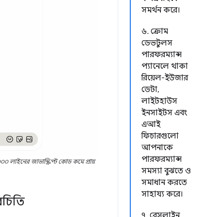
সমর্থন করে।
৬. ক্রোম
ডেভটুলস
পারফরম্যান্স
প্যানেলে থাকা
রিয়েল-ইউজার
ডেটা,
লাইটহাউস
ইনসাইটস এবং
এআই
ফিচারগুলো
আপনাকে
পারফরম্যান্স
০০ লাইনের জাভাস্ক্রিপ্ট কোড কমে প্রায়
সমস্যা বুঝতে ও
সমাধান করতে
সাহায্য করে।
িচিতি
৭. বেসলাইন