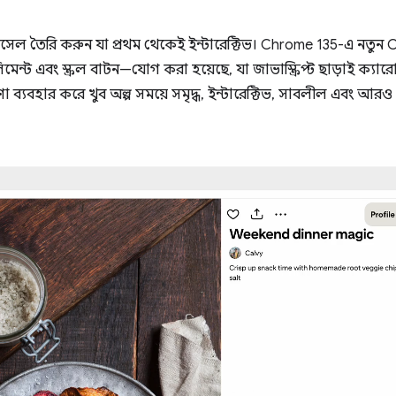
োসেল তৈরি করুন যা প্রথম থেকেই ইন্টারেক্টিভ। Chrome 135-এ নতুন C
ার এলিমেন্ট এবং স্ক্রল বাটন—যোগ করা হয়েছে, যা জাভাস্ক্রিপ্ট ছাড়া
 ব্যবহার করে খুব অল্প সময়ে সমৃদ্ধ, ইন্টারেক্টিভ, সাবলীল এবং আ