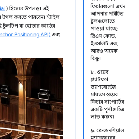
ফিচারগুলো এখন
ial
) হিসেবে উপলব্ধ। এই
আপনার পরিচিত
ার টগল করতে পারবেন। স্টাইল
টুলগুলোতে
়াই টুলটিপ বা হোভার কার্ডের
পাওয়া যাচ্ছে:
nchor Positioning API)
এবং
ভিএস কোড,
ইএসলিট এবং
আরও অনেক
কিছু।
৮. ওয়েব
প্ল্যাটফর্ম
ড্যাশবোর্ডের
মাধ্যমে ওয়েব
ফিচার সাপোর্টের
একটি পূর্ণাঙ্গ চিত্র
লাভ করুন।
৯. ক্রেডেনশিয়াল
ম্যানেজারের