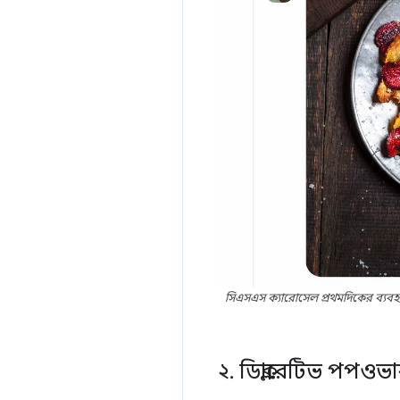
সিএসএস ক্যারোসেল প্রথমদিকের ব্যবহারকা
২
.
ডিক্লারেটিভ পপওভ