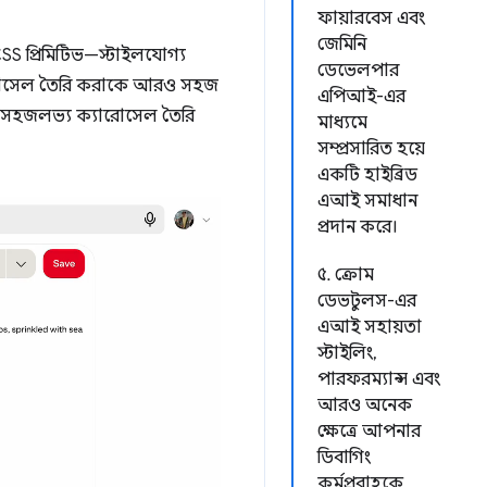
ফায়ারবেস এবং
জেমিনি
SS প্রিমিটিভ—স্টাইলযোগ্য
ডেভেলপার
ই ক্যারোসেল তৈরি করাকে আরও সহজ
এপিআই-এর
রও সহজলভ্য ক্যারোসেল তৈরি
মাধ্যমে
সম্প্রসারিত হয়ে
একটি হাইব্রিড
এআই সমাধান
প্রদান করে।
৫. ক্রোম
ডেভটুলস-এর
এআই সহায়তা
স্টাইলিং,
পারফরম্যান্স এবং
আরও অনেক
ক্ষেত্রে আপনার
ডিবাগিং
কর্মপ্রবাহকে