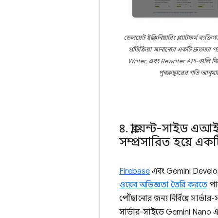
ডেলয়েট ইঞ্জিনিয়ারিং প্ল্যাটফর্ম ব্য
প্রতিক্রিয়া জানানোর একটি দ্রুততর
Writer, এবং Rewriter API-গুলি নিয়
পুনরুদ্ধারের গতি আনুমান
৪
.
ক্লায়েন্ট-সাইড এআ
সম্প্রসারিত হয়ে এক
Firebase
এবং Gemini Devel
ওয়েব অভিজ্ঞতা তৈরি করতে
পার
পৌঁছানোর জন্য নির্বিঘ্নে সার্
সার্ভার-সাইডে Gemini Nano এবং