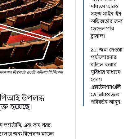
মাধ্যমে আরও
সহজ সাইন-ইন
অভিজ্ঞতার জন্য
ডেভেলপার
ট্রায়াল।
১০. জমা দেওয়া
পর্যালোচনার
বাতিল করার
সুবিধার মাধ্যমে
লপার কিনোটে একটি শক্তিশালী সিনেমা
ক্রোম
এক্সটেনশনগুলি
তে আরও দ্রুত
ই এপিআই উপলব্ধ
পরিবর্তন আনুন।
্ত হয়েছে।
ম ল্যাটেন্সি, এবং কম খরচ,
ুলোর জন্য বিশেষজ্ঞ মডেল