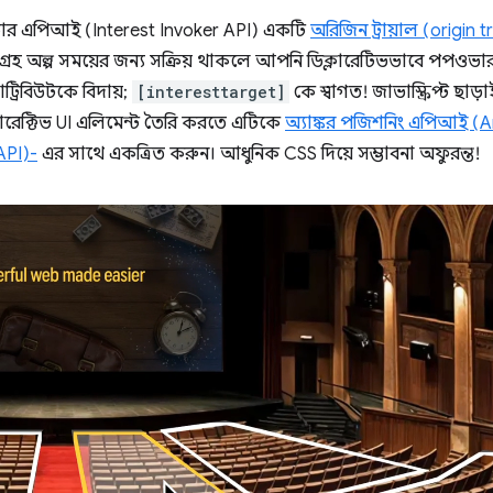
োকার এপিআই (Interest Invoker API) একটি
অরিজিন ট্রায়াল (origin tr
গ্রহ অল্প সময়ের জন্য সক্রিয় থাকলে আপনি ডিক্লারেটিভভাবে পপওভ
াট্রিবিউটকে বিদায়;
[interesttarget]
কে স্বাগত! জাভাস্ক্রিপ্ট ছাড
টারেক্টিভ UI এলিমেন্ট তৈরি করতে এটিকে
অ্যাঙ্কর পজিশনিং এপিআই (A
PI)-
এর সাথে একত্রিত করুন। আধুনিক CSS দিয়ে সম্ভাবনা অফুরন্ত!