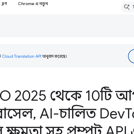
ব্লগ
Chrome এ নতুন
টি
Cloud Translation API
অনুবাদ করেছে।
O 2025 থেকে 10টি আ
রোসেল
,
AI-চালিত Dev
T
াল ক্ষমতা সহ প্রম্পট A