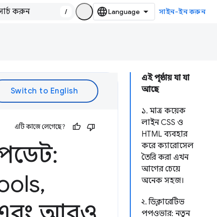
/
সাইন-ইন করুন
এই পৃষ্ঠায় যা যা
আছে
১. মাত্র কয়েক
লাইন CSS ও
এটি কাজে লেগেছে?
HTML ব্যবহার
পডেট:
করে ক্যারোসেল
তৈরি করা এখন
আগের চেয়ে
ools
,
অনেক সহজ।
২. ডিক্লারেটিভ
PI এবং আরও
পপওভার: নতুন