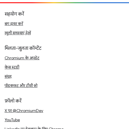
सहयोग करें
बग दायर करें
खुली समस्याएं देखें
मिलता-जुलता कॉन्टेंट
Chromium के अपडेट
केस स्टडी
संग्रह
पॉडकास्ट और टीवी शो
फ़ॉलो करें
X पर @ChromiumDev
YouTube