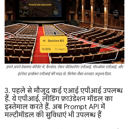
हमने अपने डेवलपर कीनोट में, कैरसेल, ऐंकर पोज़िशनिंग एपीआई, पॉपओवर एपीआई, और
इंटरेस्ट इन्वोकर एपीआई की मदद से, सिनेमा जैसा शानदार अनुभव दिया.
3
.
पहले से मौजूद कई एआई एपीआई उपलब्ध
हैं
.
ये एपीआई
,
लीडिंग फ़ाउंडेशन मॉडल का
इस्तेमाल करते हैं
.
अब Prompt API में
मल्टीमॉडल की सुविधाएं भी उपलब्ध हैं