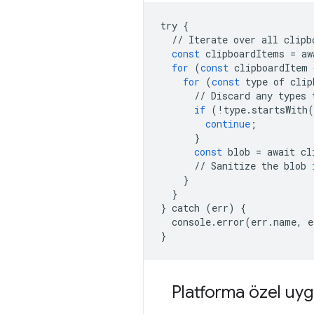
try
{
//
Iterate
over
all
clipb
const
clipboardItems
=
aw
for
(
const
clipboardItem
for
(
const
type
of
clip
//
Discard
any
types
if
(
!
type
.
startsWith
(
continue
;
}
const
blob
=
await
cl
//
Sanitize
the
blob
}
}
}
catch
(
err
)
{
console
.
error
(
err
.
name
,
e
}
Platforma özel uygul