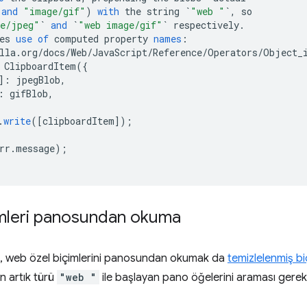
and
"image/gif"
)
with
the
string
`
"web "
`
,
so
ge/jpeg"
`
and
`
"web image/gif"
`
respectively
.
es
use
of
computed
property
names
:
lla
.
org
/
docs
/
Web
/
JavaScript
/
Reference
/
Operators
/
Object_
ClipboardItem
(
{
]
:
jpegBlob
,
:
gifBlob
,
.
write
(
[
clipboardItem
]
);
rr
.
message
);
imleri panosundan okuma
i, web özel biçimlerini panosundan okumak da
temizlelenmiş b
n artık türü
"web "
ile başlayan pano öğelerini araması gerekt