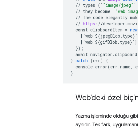
//
types
(
`
"image/jpeg"
`
//
they
become
`
"web ima
//
The
code
elegantly
mak
//
https
:
//
developer
.
mozi
const
clipboardItem
=
new
[
`web ${jpegBlob.type}`
[
`web ${gifBlob.type}`
]
}
);
await
navigator
.
clipboard
}
catch
(
err
)
{
console
.
error
(
err
.
name
,
e
}
Web'deki özel biç
Yazma işleminde olduğu gib
aynıdır. Tek fark, uygulamanı