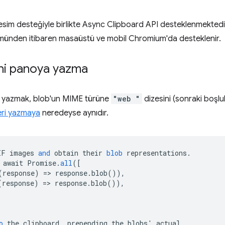
esim desteğiyle birlikte Async Clipboard API desteklenmektedi
ümünden itibaren masaüstü ve mobil Chromium'da desteklenir.
ini panoya yazma
a yazmak, blob'un MIME türüne
"web "
dizesini (sonraki boşlu
eri yazmaya
neredeyse aynıdır.
IF
images
and
obtain
their
blob
representations
.
await
Promise
.
all
(
[
(response) => response.blob()),
(response) => response.blob()),
o
the
clipboard
,
prepending
the
blobs
'
actual