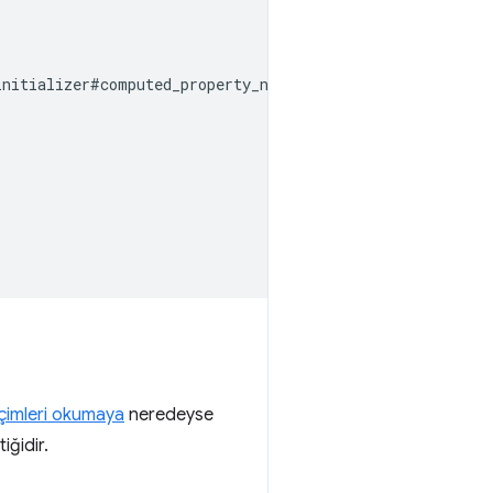
initializer#computed_property_names
.
içimleri okumaya
neredeyse
iğidir.