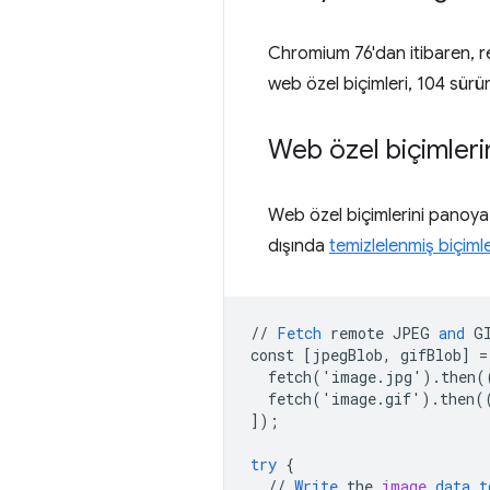
Chromium 76'dan itibaren, r
web özel biçimleri, 104 sür
Web özel biçimler
Web özel biçimlerini panoy
dışında
temizlelenmiş biçiml
//
Fetch
remote
JPEG
and
G
const
[
jpegBlob, gifBlob
]
=
  fetch('image.jpg').then(
  fetch('image.gif').then(
]
);
try
{
//
Write
the
image
data
t