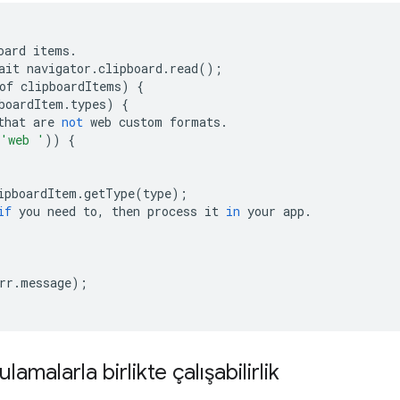
oard
items
.
ait
navigator
.
clipboard
.
read
();
of
clipboardItems
)
{
boardItem
.
types
)
{
that
are
not
web
custom
formats
.
'web '
))
{
ipboardItem
.
getType
(
type
);
if
you
need
to
,
then
process
it
in
your
app
.
rr
.
message
);
amalarla birlikte çalışabilirlik