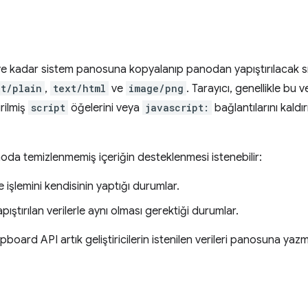
ye kadar sistem panosuna kopyalanıp panodan yapıştırılacak sı
xt/plain
,
text/html
ve
image/png
. Tarayıcı, genellikle bu 
rilmiş
script
öğelerini veya
javascript:
bağlantılarını kald
da temizlenmemiş içeriğin desteklenmesi istenebilir:
işlemini kendisinin yaptığı durumlar.
pıştırılan verilerle aynı olması gerektiği durumlar.
board API artık geliştiricilerin istenilen verileri panosuna ya