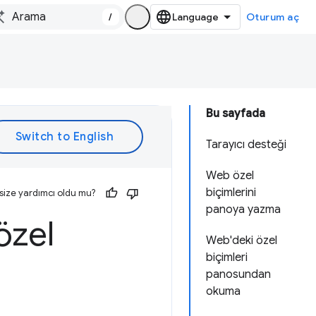
/
Oturum aç
Bu sayfada
Tarayıcı desteği
Web özel
biçimlerini
size yardımcı oldu mu?
panoya yazma
özel
Web'deki özel
biçimleri
panosundan
okuma