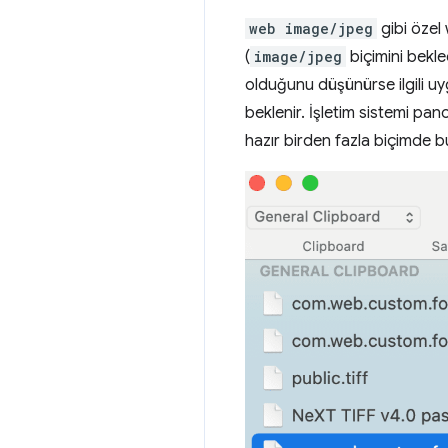
web image/jpeg
gibi özel 
(
image/jpeg
biçimini bekled
olduğunu düşünürse ilgili uy
beklenir. İşletim sistemi pa
hazır birden fazla biçimde b