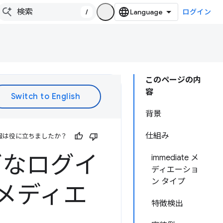
/
ログイン
このページの内
容
背景
仕組み
報は役に立ちましたか？
ズなログイ
immediate メ
ディエーショ
ン タイプ
時メディエ
特徴検出