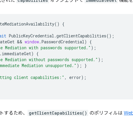
返された
capabilities
オブジェクトで
immediateGet
機能を
teMediationAvailability
()
{
ait
PublicKeyCredential
.
getClientCapabilities
();
ateGet
 && 
window
.
PasswordCredential
)
{
e Mediation with passwords supported."
);
.
immediateGet
)
{
e Mediation without passwords supported."
);
mmediate Mediation unsupported."
);
}
tting client capabilities:"
,
error
);
トするため、
getClientCapabilities()
のポリフィルは
Web