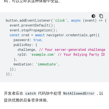
码，可以立即从这种体验中受益。
button
.
addEventListener
(
'click'
,
async
(
event
)
=
>
{
event
.
preventDefault
();
event
.
stopPropagation
();
const
cred
=
await
navigator
.
credentials
.
get
({
password
:
true
,
publicKey
:
{
challenge
,
// Your server-generated challenge
rpId
:
'example.com'
// Your Relying Party ID
},
mediation
:
'immediate'
,
});
});
开发者应在
catch
代码块中处理
NotAllowedError
，以
提供优雅的后备登录体验。