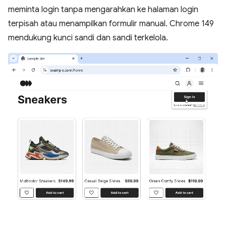
meminta login tanpa mengarahkan ke halaman login
terpisah atau menampilkan formulir manual. Chrome 149
mendukung kunci sandi dan sandi terkelola.