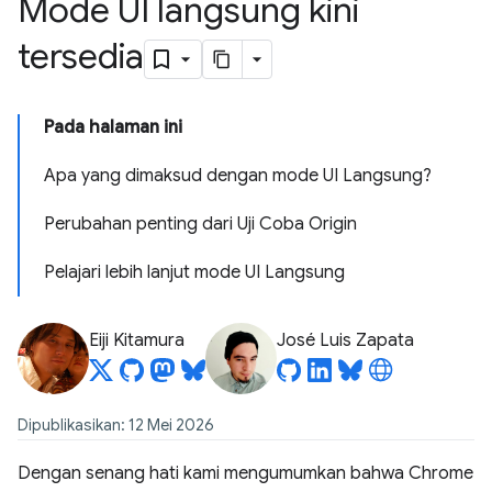
Mode UI langsung kini
tersedia
Pada halaman ini
Apa yang dimaksud dengan mode UI Langsung?
Perubahan penting dari Uji Coba Origin
Pelajari lebih lanjut mode UI Langsung
Eiji Kitamura
José Luis Zapata
Dipublikasikan: 12 Mei 2026
Dengan senang hati kami mengumumkan bahwa Chrome