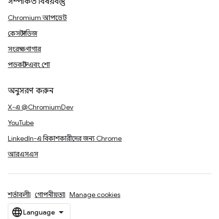
সম্পর্কিত বিষয়বস্তু
Chromium আপডেট
কেস স্টাডিজ
সংরক্ষণাগার
পডকাস্ট এবং শো
অনুসরণ করুন
X-এ @ChromiumDev
YouTube
LinkedIn-এ বিকাশকারীদের জন্য Chrome
আরএসএস
শর্তাবলী
গোপনীয়তা
Manage cookies