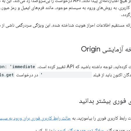
: اگر مرورگر هیچ اعتبارنامه‌ای پیدا نکند، API درخواست را بی‌سروصدا ر
کاربری، به روش‌های ورود به سیستم موجود، مانند فرم‌های ایمیل و رمز عبور، ت
گردد.
ارائه مستقیم اطلاعات احراز هویت شناخته شده، این ویژگی سردرگمی ناشی از د
مایشی Origin
on: 'immediate'
ان اکنون باید از فیلد
uiMode: 'immediate'
در درخواست
.get()
ی فوری بیشتر بدانید
 رابط کاربری فوری را بیاموزید، به
حالت رابط کاربری فوری برای ورود به سیس
توسعه‌دهندگان،
وبلاگ توسعه‌دهندگان کروم را
دنبال کنید.