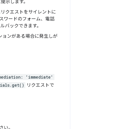
に提示します。
 はリクエストをサイレントに
パスワードのフォーム、電話
ールバックできます。
プションがある場合に発生しが
mediation: 'immediate'
ials.get()
リクエストで
さい。