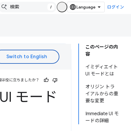
/
ログイン
このページの内
容
イミディエイト
UI モードとは
報は役に立ちましたか？
オリジン トラ
 UI モード
イアルからの重
要な変更
Immediate UI モ
ードの詳細