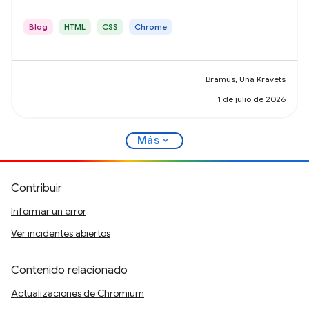
desplazamiento, HTML en Canvas y mucho más.
Blog
HTML
CSS
Chrome
Bramus, Una Kravets
1 de julio de 2026
expand_more
Más
Contribuir
Informar un error
Ver incidentes abiertos
Contenido relacionado
Actualizaciones de Chromium