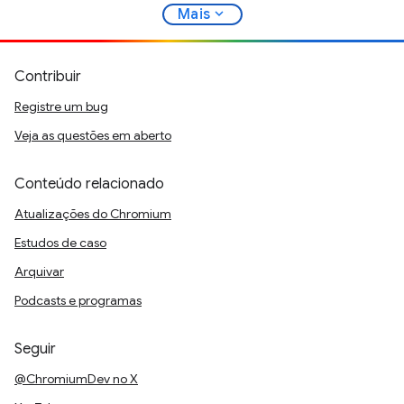
expand_more
Mais
Contribuir
Registre um bug
Veja as questões em aberto
Conteúdo relacionado
Atualizações do Chromium
Estudos de caso
Arquivar
Podcasts e programas
Seguir
@ChromiumDev no X