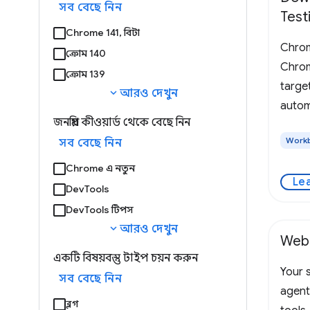
সব বেছে নিন
Test
Chrome 141, বিটা
Chrom
ক্রোম 140
Chrome
ক্রোম 139
targe
expand_more
আরও দেখুন
autom
জনপ্রিয় কীওয়ার্ড থেকে বেছে নিন
Work
সব বেছে নিন
Chrome এ নতুন
Le
DevTools
DevTools টিপস
expand_more
আরও দেখুন
Web
একটি বিষয়বস্তু টাইপ চয়ন করুন
Your s
সব বেছে নিন
agent
ব্লগ