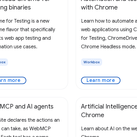
ing binaries
with Chrome
e for Testing is a new
Learn how to automate a
 flavor that specifically
web applications using 
ts web app testing and
for Testing, ChromeDrive
ation use cases.
Chrome Headless mode.
box
Workbox
arn more
Learn more
MCP and AI agents
Artificial Intelligence
Chrome
ite declares the actions an
 can take, as WebMCP
Learn about AI on the w