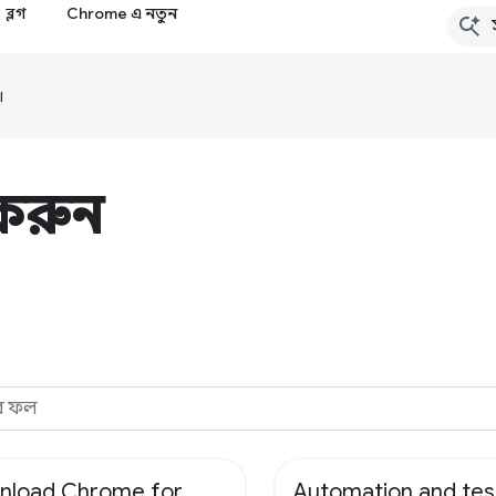
ব্লগ
Chrome এ নতুন
।
করুন
nload Chrome for
Automation and tes