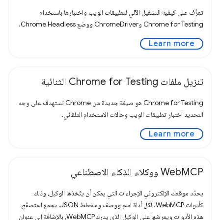
تعرَّف على كيفية التشغيل الآلي لتطبيقات الويب واختبارها باستخدام
Chrome for Testing وChromeDriver ووضع Chrome Headless.
Learn more
تنزيل ملفات Chrome for Testing الثنائية
Chrome for Testing هو صيغة جديدة من Chrome تستهدف على وجه
التحديد اختبار تطبيقات الويب وحالات الاستخدام التلقائي.
Learn more
WebMCP ووكلاء الذكاء الاصطناعي
يحدّد موقعك الإلكتروني الإجراءات التي يمكن أن يتّخذها الوكيل، وذلك
كأدوات WebMCP. لكل أداة اسم ووصف ومخطط JSON. يجمع المتصفّح
هذه الأدوات ويعرضها على الوكيل الذي يدرك WebMCP، بالإضافة إلى عنوان