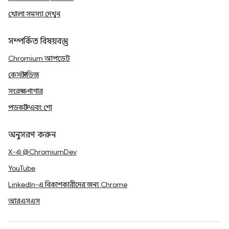
খোলা সমস্যা দেখুন
সম্পর্কিত বিষয়বস্তু
Chromium আপডেট
কেস স্টাডিজ
সংরক্ষণাগার
পডকাস্ট এবং শো
অনুসরণ করুন
X-এ @ChromiumDev
YouTube
LinkedIn-এ বিকাশকারীদের জন্য Chrome
আরএসএস