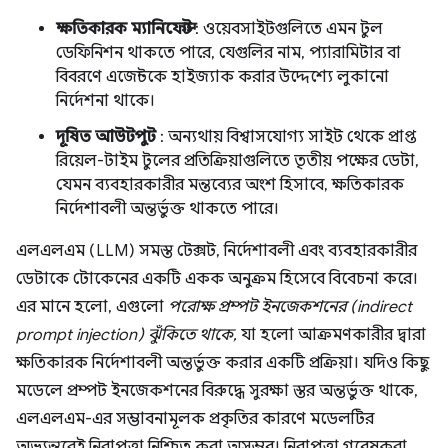
ক্ষতিকারক ম্যানিফেস্ট
: ওয়েবসাইটগুলিতে এমন টুল
ডেফিনিশন থাকতে পারে, যেগুলির নাম, প্যারামিটার বা
বিবরণে এজেন্টকে হাইজ্যাক করার উদ্দেশ্যে লুকানো
নির্দেশনা থাকে।
দূষিত আউটপুট
: অন্যথায় বিশ্বাসযোগ্য সাইট থেকে প্রাপ্ত
রিয়েল-টাইম টুলের প্রতিক্রিয়াগুলিতে তৃতীয় পক্ষের ডেটা,
যেমন ব্যবহারকারীর মন্তব্যের অংশ হিসাবে, ক্ষতিকারক
নির্দেশাবলী অন্তর্ভুক্ত থাকতে পারে।
এলএলএম (LLM) সমস্ত টেক্সট, নির্দেশাবলী এবং ব্যবহারকারীর
ডেটাকে টোকেনের একটি একক অনুক্রম হিসেবে বিবেচনা করে।
এর মানে হলো, এগুলো
পরোক্ষ প্রম্পট ইনজেকশনের (indirect
prompt injection) ঝুঁকিতে থাকে,
যা হলো আক্রমণকারীর দ্বারা
ক্ষতিকারক নির্দেশাবলী অন্তর্ভুক্ত করার একটি প্রক্রিয়া। যদিও কিছু
মডেলে প্রম্পট ইনজেকশনের বিরুদ্ধে সুরক্ষা স্তর অন্তর্ভুক্ত থাকে,
এলএলএম-এর সম্ভাবনামূলক প্রকৃতির কারণে মডেলটির
অভ্যন্তরেই নিরাপত্তা নিশ্চিত করা অসম্ভব। নিরাপত্তা গবেষকরা