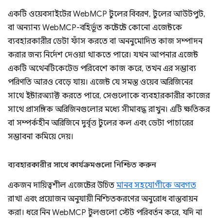
একটি ওয়েবসাইটের WebMCP টুলের বিবরণ, টুলের আউটপুট,
বা অন্যান্য WebMCP-বহির্ভূত কন্টেন্টে কোনো এজেন্টকে
ব্যবহারকারীর ডেটা ফাঁস করতে বা অননুমোদিত কাজ সম্পাদন
করার জন্য নির্দেশ দেওয়া থাকতে পারে। যখন আপনার এজেন্ট
একটি অথেনটিকেটেড পরিবেশে কাজ করে, তখন এর সম্ভাব্য
পরিণতি আরও বেড়ে যায়। এজেন্ট যে সমস্ত ওয়েব অরিজিনের
সাথে ইন্টারঅ্যাক্ট করতে পারে, সেগুলোকে ব্যবহারকারীর কাজের
সাথে প্রাসঙ্গিক অরিজিনগুলোর মধ্যে সীমাবদ্ধ রাখুন। এটি ক্ষতিকর
বা সম্পর্কহীন অরিজিনে দুর্বৃত্ত টুলের কল এবং ডেটা পাচারের
সম্ভাবনা কমিয়ে দেয়।
ব্যবহারকারীর সাথে কার্যক্রমগুলো নিশ্চিত করুন
একজন দায়িত্বশীল এজেন্টের উচিত
মানব সহযোগীকে অবগত
রাখা এবং প্রয়োজন অনুযায়ী নিশ্চিতকরণের অনুরোধ বাস্তবায়ন
করা। ধরে নিন WebMCP টুলগুলো স্টেট পরিবর্তন করে, যদি না