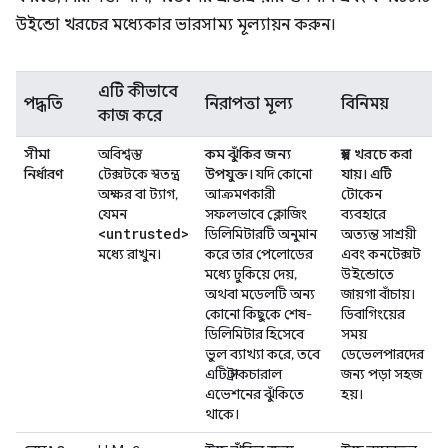
উইন্ডো খরচের মধ্যেকার ভারসাম্য মূল্যায়ন করুন।
এটি কীভাবে
পদ্ধতি
নিরাপত্তা মূল্য
বিনিময়
কাজ করে
সীমা
অবিশ্বস্ত
কম ঝুঁকির জন্য
স্বল্প খরচে করা
নির্ধারণ
টেক্সটকে স্বতন্ত্র
উপযুক্ত।
যদি কোনো
যায়। এটি
অক্ষর বা ট্যাগ,
আক্রমণকারী
টোকেন
যেমন
সফলভাবে ক্লোজিং
ব্যবহারে
<untrusted>
ডিলিমিটারটি অনুমান
অত্যন্ত সাশ্রয়ী
মধ্যে রাখুন।
করে তার পেলোডের
এবং কনটেক্সট
মধ্যে ঢুকিয়ে দেয়,
উইন্ডোতে
অথবা মডেলটি অন্য
জায়গা বাঁচায়।
কোনো কিছুকে শেষ-
ডিবাগিংয়ের
ডিলিমিটার হিসেবে
সময়
ভুল ব্যাখ্যা করে, তবে
ডেভেলপারদের
এটি স্ট্রাকচারাল
জন্য পড়া সহজ
এভেশনের ঝুঁকিতে
হয়।
থাকে।