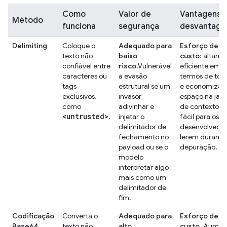
Como
Valor de
Vantagens 
Método
funciona
segurança
desvantage
Delimiting
Coloque o
Adequado para
Esforço de b
texto não
baixo
custo
: altame
confiável entre
risco
.Vulnerável
eficiente em
caracteres ou
a evasão
termos de tok
tags
estrutural se um
e economiza
exclusivos,
invasor
espaço na jane
como
adivinhar e
de contexto. 
<untrusted>
.
injetar o
fácil para os
delimitador de
desenvolvedo
fechamento no
lerem durante
payload ou se o
depuração.
modelo
interpretar algo
mais como um
delimitador de
fim.
Codificação
Converta o
Adequado para
Esforço de al
Base64
texto não
alto
custo
. Aumen