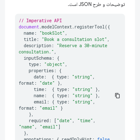
توضیحات و طرح JSON است.
// Imperative API
document
.
modelContext
.
registerTool
({
name
:
"bookSlot"
,
title
:
"Book a consultation slot"
,
description
:
"Reserve a 30-minute 
consultation."
,
inputSchema
:
{
type
:
"object"
,
properties
:
{
date
:
{
type
:
"string"
,
format
:
"date"
},
time
:
{
type
:
"string"
},
name
:
{
type
:
"string"
},
email
:
{
type
:
"string"
,
format
:
"email"
}
},
required
:
[
"date"
,
"time"
,
"name"
,
"email"
]
},
annotations
:
{
readOnlyHint
:
false