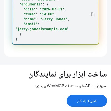
"arguments"
:
{
"date"
:
"2026-07-31"
"time"
:
"14:00"
"name"
:
"Jerry Jones"
"email"
:
"jerry.jones@example.com"
}
}
ساخت ابزار برای نمایندگان
عمیق‌تر به APIها و مستندات WebMCP بپردازید.
شروع به کار