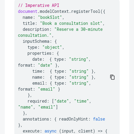
// Imperative API
document
.
modelContext
.
registerTool
({
name
:
"bookSlot"
,
title
:
"Book a consultation slot"
,
description
:
"Reserve a 30-minute 
consultation."
,
inputSchema
:
{
type
:
"object"
,
properties
:
{
date
:
{
type
:
"string"
,
format
:
"date"
},
time
:
{
type
:
"string"
},
name
:
{
type
:
"string"
},
email
:
{
type
:
"string"
,
format
:
"email"
}
},
required
:
[
"date"
,
"time"
,
"name"
,
"email"
]
},
annotations
:
{
readOnlyHint
:
false
},
execute
:
async
(
input
,
client
)
=>
{