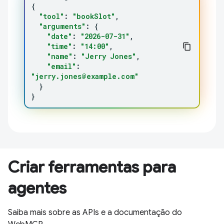
{
"tool"
:
"bookSlot"
"arguments"
:
{
"date"
:
"2026-07-31"
"time"
:
"14:00"
"name"
:
"Jerry Jones"
"email"
:
"jerry.jones@example.com"
}
}
Criar ferramentas para
agentes
Saiba mais sobre as APIs e a documentação do