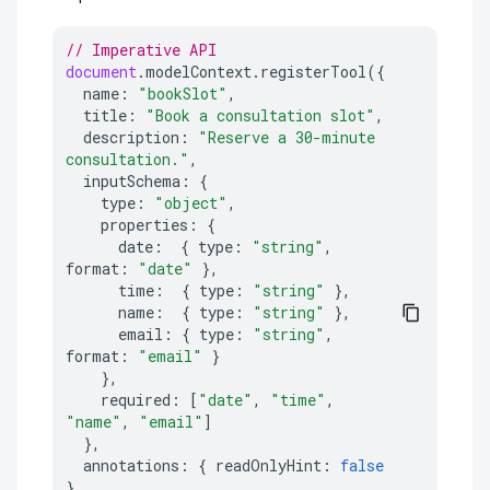
// Imperative API
document
.
modelContext
.
registerTool
({
name
:
"bookSlot"
,
title
:
"Book a consultation slot"
,
description
:
"Reserve a 30-minute 
consultation."
,
inputSchema
:
{
type
:
"object"
,
properties
:
{
date
:
{
type
:
"string"
,
format
:
"date"
},
time
:
{
type
:
"string"
},
name
:
{
type
:
"string"
},
email
:
{
type
:
"string"
,
format
:
"email"
}
},
required
:
[
"date"
,
"time"
,
"name"
,
"email"
]
},
annotations
:
{
readOnlyHint
:
false
},