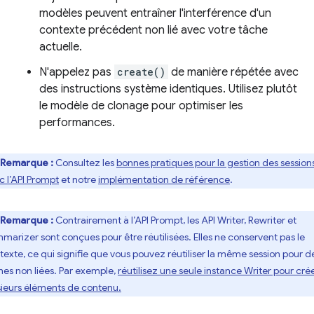
modèles peuvent entraîner l'interférence d'un
contexte précédent non lié avec votre tâche
actuelle.
N'appelez pas
create()
de manière répétée avec
des instructions système identiques. Utilisez plutôt
le modèle de clonage pour optimiser les
performances.
Remarque :
Consultez les
bonnes pratiques pour la gestion des session
c l’API Prompt
et notre
implémentation de référence
.
Remarque :
Contrairement à l’API Prompt, les API Writer, Rewriter et
marizer sont conçues pour être réutilisées. Elles ne conservent pas le
texte, ce qui signifie que vous pouvez réutiliser la même session pour d
hes non liées. Par exemple,
réutilisez une seule instance Writer pour cré
sieurs éléments de contenu.