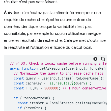
résultat n'est pas satisfaisant.
À éviter
: n'exécutez pas la même inférence pour une
requête de recherche répétée ou une entrée de
données identique lorsque la variabilité n'est pas
souhaitable, par exemple lorsqu'un utilisateur navigue
entre les résultats de recherche. Cela permet d'optimiser
la réactivité et l'utilisation efficace du calcul local.
// ✅ DO: Check a local cache before running infere
async
function
getAiResponse
(
userInput
,
forceRefre
// Normalize the query to increase cache hits
const
query
=
userInput
.
trim
().
toLowerCase
();
const
cacheKey
=
`ai_results_
${
query
}
`
;
const
TTL_MS
=
3600000
;
// 1 hour conservative T
if
(
!
forceRefresh
)
{
const
itemStr
=
localStorage
.
getItem
(
cacheKey
)
if
(
itemStr
)
{