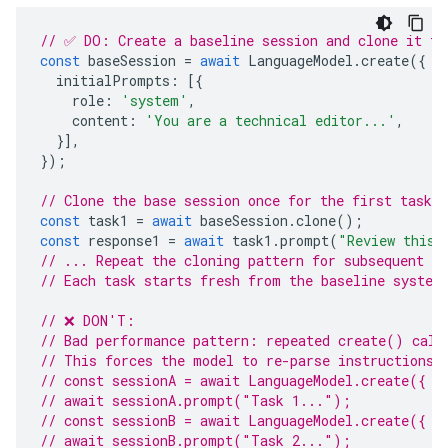
// ✅ DO: Create a baseline session and clone it fo
const
baseSession
=
await
LanguageModel
.
create
({
initialPrompts
:
[{
role
:
'system'
,
content
:
'You are a technical editor...'
,
}],
});
// Clone the base session once for the first task
const
task1
=
await
baseSession
.
clone
();
const
response1
=
await
task1
.
prompt
(
"Review this 
// ... Repeat the cloning pattern for subsequent in
// Each task starts fresh from the baseline system
// ❌ DON'T:
// Bad performance pattern: repeated create() call
// This forces the model to re-parse instructions 
// const sessionA = await LanguageModel.create({ i
// await sessionA.prompt("Task 1...");
// const sessionB = await LanguageModel.create({ i
// await sessionB.prompt("Task 2...");