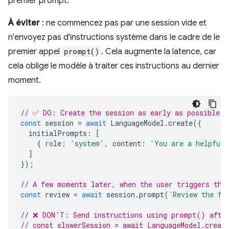
premier prompt.
À éviter
: ne commencez pas par une session vide et
n'envoyez pas d'instructions système dans le cadre de le
premier appel
prompt()
. Cela augmente la latence, car
cela oblige le modèle à traiter ces instructions au dernier
moment.
// ✅ DO: Create the session as early as possible (
const
session
=
await
LanguageModel
.
create
({
initialPrompts
:
[
{
role
:
'system'
,
content
:
'You are a helpful 
]
});
// A few moments later, when the user triggers the
const
review
=
await
session
.
prompt
(
`Review the fo
// ❌ DON'T: Send instructions using prompt() afte
// const slowerSession = await LanguageModel.creat