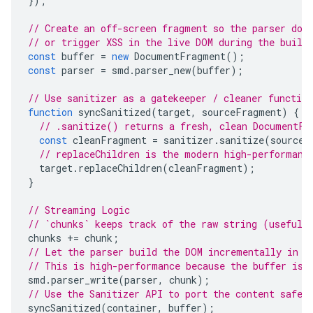
});
// Create an off-screen fragment so the parser doe
// or trigger XSS in the live DOM during the build
const
buffer
=
new
DocumentFragment
();
const
parser
=
smd
.
parser_new
(
buffer
);
// Use sanitizer as a gatekeeper / cleaner functio
function
syncSanitized
(
target
,
sourceFragment
)
{
// .sanitize() returns a fresh, clean DocumentFr
const
cleanFragment
=
sanitizer
.
sanitize
(
sourceF
// replaceChildren is the modern high-performanc
target
.
replaceChildren
(
cleanFragment
);
}
// Streaming Logic
// `chunks` keeps track of the raw string (useful 
chunks
+=
chunk
;
// Let the parser build the DOM incrementally in t
// This is high-performance because the buffer is 
smd
.
parser_write
(
parser
,
chunk
);
// Use the Sanitizer API to port the content safel
syncSanitized
(
container
,
buffer
);