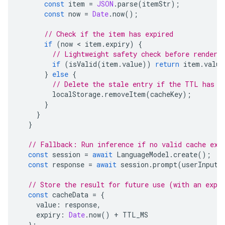
const
item
=
JSON
.
parse
(
itemStr
);
const
now
=
Date
.
now
();
// Check if the item has expired
if
(
now
 < 
item
.
expiry
)
{
// Lightweight safety check before renderi
if
(
isValid
(
item
.
value
))
return
item
.
value
}
else
{
// Delete the stale entry if the TTL has p
localStorage
.
removeItem
(
cacheKey
);
}
}
}
// Fallback: Run inference if no valid cache exi
const
session
=
await
LanguageModel
.
create
();
const
response
=
await
session
.
prompt
(
userInput
)
// Store the result for future use (with an expi
const
cacheData
=
{
value
:
response
,
expiry
:
Date
.
now
()
+
TTL_MS
};