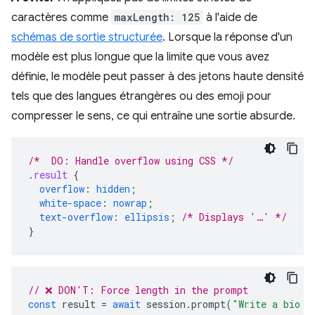
caractères comme
maxLength: 125
à l'aide de
schémas de sortie structurée
. Lorsque la réponse d'un
modèle est plus longue que la limite que vous avez
définie, le modèle peut passer à des jetons haute densité
tels que des langues étrangères ou des emoji pour
compresser le sens, ce qui entraîne une sortie absurde.
/*  DO: Handle overflow using CSS */
.
result
{
overflow
:
hidden
;
white-space
:
nowrap
;
text-overflow
:
ellipsis
;
/* Displays '…' */
}
// ❌ DON'T: Force length in the prompt
const
result
=
await
session
.
prompt
(
"Write a bio i