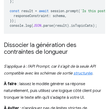
};
const
result
=
await
session
.
prompt
(
`Is this post 
responseConstraint
:
schema
,
});
console
.
log
(
JSON
.
parse
(
result
).
isTopicCats
);
Dissocier la génération des
contraintes de longueur
S'applique à : l'API Prompt, car il s'agit de la seule API
compatible avec les schémas de sortie
structurée
.
À faire
: laissez le modèle générer sa réponse
naturellement, puis utilisez une logique côté client pour
tronquer le texte afin qu'il s'adapte à votre UI.
À éviter
: n'appliquez pas de limites strictes de