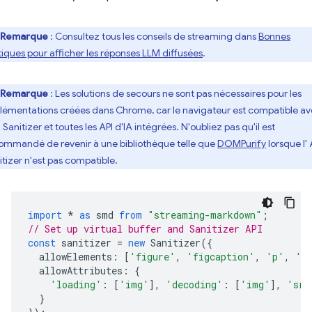
Remarque
: Consultez tous les conseils de streaming dans
Bonnes
tiques pour afficher les réponses LLM diffusées
.
Remarque
: Les solutions de secours ne sont pas nécessaires pour les
lémentations créées dans Chrome, car le navigateur est compatible a
I Sanitizer et toutes les API d'IA intégrées. N'oubliez pas qu'il est
ommandé de revenir à une bibliothèque telle que
DOMPurify
lorsque l' 
itizer n'est pas compatible.
import
*
as
smd
from
"streaming-markdown"
;
// Set up virtual buffer and Sanitizer API
const
sanitizer
=
new
Sanitizer
({
allowElements
:
[
'figure'
,
'figcaption'
,
'p'
,
'b
allowAttributes
:
{
'loading'
:
[
'img'
],
'decoding'
:
[
'img'
],
'src
}