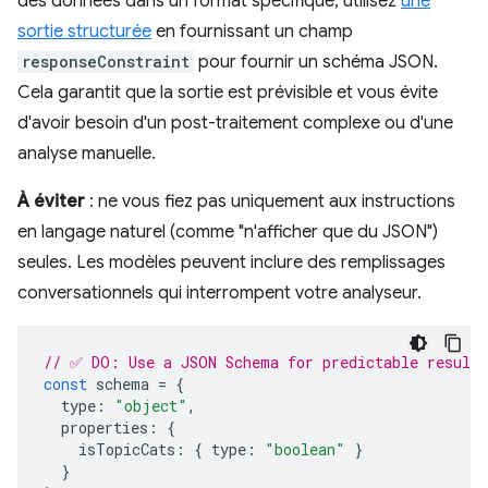
des données dans un format spécifique, utilisez
une
sortie structurée
en fournissant un champ
responseConstraint
pour fournir un schéma JSON.
Cela garantit que la sortie est prévisible et vous évite
d'avoir besoin d'un post-traitement complexe ou d'une
analyse manuelle.
À éviter
: ne vous fiez pas uniquement aux instructions
en langage naturel (comme "n'afficher que du JSON")
seules. Les modèles peuvent inclure des remplissages
conversationnels qui interrompent votre analyseur.
// ✅ DO: Use a JSON Schema for predictable results
const
schema
=
{
type
:
"object"
,
properties
:
{
isTopicCats
:
{
type
:
"boolean"
}
}