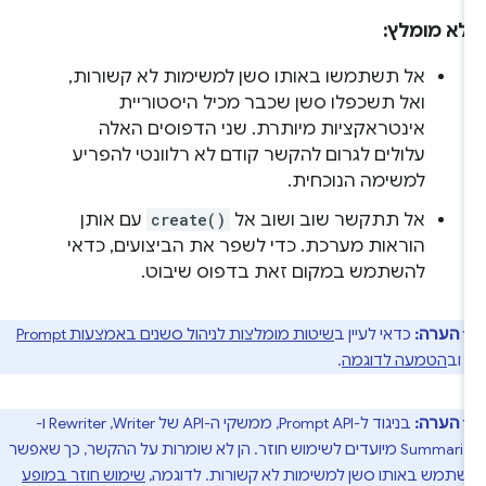
לא מומלץ:
אל תשתמשו באותו סשן למשימות לא קשורות,
ואל תשכפלו סשן שכבר מכיל היסטוריית
אינטראקציות מיותרת. שני הדפוסים האלה
עלולים לגרום להקשר קודם לא רלוונטי להפריע
למשימה הנוכחית.
אל תתקשר שוב ושוב אל
create()
עם אותן
הוראות מערכת. כדי לשפר את הביצועים, כדאי
להשתמש במקום זאת בדפוס שיבוט.
הערה:
כדאי לעיין ב
שיטות מומלצות לניהול סשנים באמצעות Prompt
וב
הטמעה לדוגמה
.
הערה:
בניגוד ל-Prompt API, ממשקי ה-API של Writer,‏ Rewriter ו-
Summarizer מיועדים לשימוש חוזר. הן לא שומרות על ההקשר, כך שאפשר
תמש באותו סשן למשימות לא קשורות. לדוגמה,
שימוש חוזר במופע