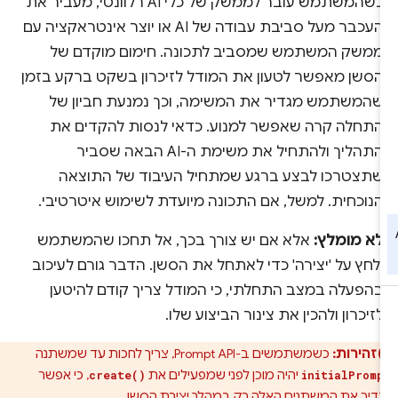
כשהמשתמש עובר לממשק של כלי AI רלוונטי, מעביר את
העכבר מעל סביבת עבודה של AI או יוצר אינטראקציה עם
ממשק המשתמש שמסביב לתכונה. חימום מוקדם של
הסשן מאפשר לטעון את המודל לזיכרון בשקט ברקע בזמן
שהמשתמש מגדיר את המשימה, וכך נמנעת חביון של
התחלה קרה שאפשר למנוע. כדאי לנסות להקדים את
התהליך ולהתחיל את משימת ה-AI הבאה שסביר
שתצטרכו לבצע ברגע שמתחיל העיבוד של התוצאה
הנוכחית. למשל, אם התכונה מיועדת לשימוש איטרטיבי.
לא מומלץ:
אלא אם יש צורך בכך, אל תחכו שהמשתמש
ילחץ על 'יצירה' כדי לאתחל את הסשן. הדבר גורם לעיכוב
בהפעלה במצב התחלתי, כי המודל צריך קודם להיטען
לזיכרון ולהכין את צינור הביצוע שלו.
זהירות:
כשמשתמשים ב-Prompt API, צריך לחכות עד שמשתנה
יהיה מוכן לפני שמפעילים את
, כי אפשר
create()
initialProm
דיר את המשתנים האלה רק במהלך יצירת הסשן.