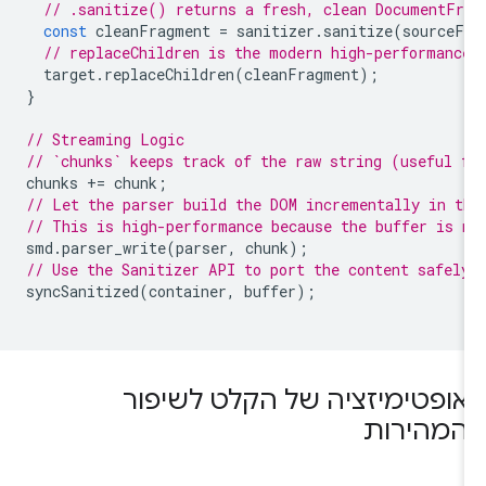
// .sanitize() returns a fresh, clean DocumentFr
const
cleanFragment
=
sanitizer
.
sanitize
(
sourceF
// replaceChildren is the modern high-performanc
target
.
replaceChildren
(
cleanFragment
);
}
// Streaming Logic
// `chunks` keeps track of the raw string (useful 
chunks
+=
chunk
;
// Let the parser build the DOM incrementally in t
// This is high-performance because the buffer is 
smd
.
parser_write
(
parser
,
chunk
);
// Use the Sanitizer API to port the content safel
syncSanitized
(
container
,
buffer
);
אופטימיזציה של הקלט לשיפור
המהירות