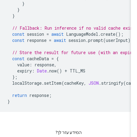
}
}
}
// Fallback: Run inference if no valid cache exi
const
session
=
await
LanguageModel
.
create
();
const
response
=
await
session
.
prompt
(
userInput
)
// Store the result for future use (with an expi
const
cacheData
=
{
value
:
response
,
expiry
:
Date
.
now
()
+
TTL_MS
};
localStorage
.
setItem
(
cacheKey
,
JSON
.
stringify
(
ca
return
response
;
}
המידע עזר לך?