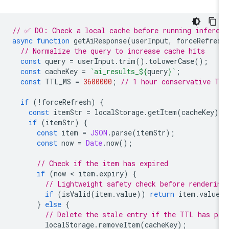
// ✅ DO: Check a local cache before running infere
async
function
getAiResponse
(
userInput
,
forceRefre
// Normalize the query to increase cache hits
const
query
=
userInput
.
trim
().
toLowerCase
();
const
cacheKey
=
`ai_results_
${
query
}
`
;
const
TTL_MS
=
3600000
;
// 1 hour conservative T
if
(
!
forceRefresh
)
{
const
itemStr
=
localStorage
.
getItem
(
cacheKey
)
if
(
itemStr
)
{
const
item
=
JSON
.
parse
(
itemStr
);
const
now
=
Date
.
now
();
// Check if the item has expired
if
(
now
 < 
item
.
expiry
)
{
// Lightweight safety check before renderi
if
(
isValid
(
item
.
value
))
return
item
.
value
}
else
{
// Delete the stale entry if the TTL has p
localStorage
.
removeItem
(
cacheKey
);