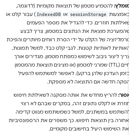
מומלץ:
להטמיע מטמון של תוצאות מקומיות (לדוגמה,
באמצעות
sessionStorage
או
IndexedDB
) עבור קלט או
שאילתות חוזרים. כדי להגדיל את מספר הפעמים
שהמערכת מוצאת את הנתונים במטמון, צריך לבצע
נורמליזציה של הקלט על ידי הסרת רווחים מיותרים והפיכת
האותיות לאותיות קטנות. לגבי קלט כבד, למשל תמונות,
צריך ליצור גיבוב לשימוש כמפתח מטמון. מגדירים אורך
חיים (TTL) שמרני למטמון (או מציגים תוצאות מהמטמון
בזמן העדכון שלהן ברקע). לאפשר למשתמש להפעיל
הסקה חדשה אם התוצאה לא מספקת.
אסור:
להריץ מחדש את אותה מסקנה לשאילתת חיפוש
חוזרת או לקלט נתונים זהה, במקרים שבהם לא רצוי
להשתמש במשתנים, למשל כשמשתמש מנווט קדימה
ואחורה בין תוצאות חיפוש. כך משפרים את הרספונסיביות
ואת השימוש היעיל בחישובים מקומיים.