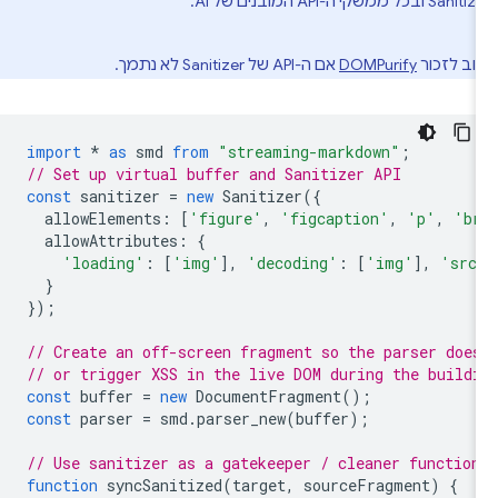
ממשקי ה-API המובנים של AI.
ב לזכור
DOMPurify
אם ה-API של Sanitizer לא נתמך.
import
*
as
smd
from
"streaming-markdown"
;
// Set up virtual buffer and Sanitizer API
const
sanitizer
=
new
Sanitizer
({
allowElements
:
[
'figure'
,
'figcaption'
,
'p'
,
'b
allowAttributes
:
{
'loading'
:
[
'img'
],
'decoding'
:
[
'img'
],
'src
}
});
// Create an off-screen fragment so the parser doe
// or trigger XSS in the live DOM during the build
const
buffer
=
new
DocumentFragment
();
const
parser
=
smd
.
parser_new
(
buffer
);
// Use sanitizer as a gatekeeper / cleaner functio
function
syncSanitized
(
target
,
sourceFragment
)
{