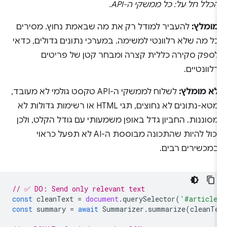
הכלל חל על: כל ממשקי ה-API.
מומלץ:
להעביר למודל רק את מה שבאמת נחוץ. מסירים
כל מה שלא רלוונטי למשימה. במערכי נתונים גדולים, כדאי
לספק סקירה כללית קצרה ומבחר קטן של פריטים
רלוונטיים.
לא מומלץ:
לשלוח לממשקי ה-API טקסט גולמי לא מעובד,
מטא-נתונים לא נחוצים, תגי HTML או רשימות גדולות לא
מסוננות. החביון גדל באופן משמעותי עם גודל הקלט, ולכן
יכול להיות שהתכונה מבוססת ה-AI לא תפעל כראוי
במכשירים רבים.
// ✅ DO: Send only relevant text
const
cleanText
=
document
.
querySelector
(
'#article
const
summary
=
await
Summarizer
.
summarize
(
cleanTe