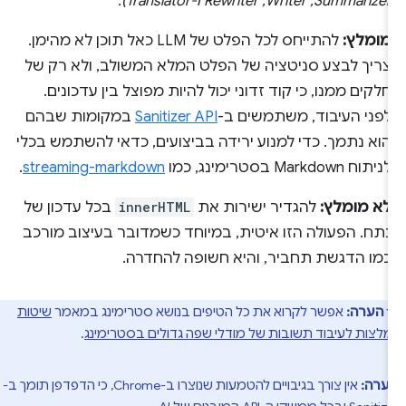
Summarizer,‏ Writer,‏ Rewriter ו-Translator).
מומלץ:
להתייחס לכל הפלט של LLM כאל תוכן לא מהימן.
צריך לבצע סניטציה של הפלט המלא המשולב, ולא רק של
חלקים ממנו, כי קוד זדוני יכול להיות מפוצל בין עדכונים.
לפני העיבוד, משתמשים ב-
Sanitizer API
במקומות שבהם
הוא נתמך. כדי למנוע ירידה בביצועים, כדאי להשתמש בכלי
לניתוח Markdown בסטרימינג, כמו
streaming-markdown
.
לא מומלץ:
להגדיר ישירות את
innerHTML
בכל עדכון של
נתח. הפעולה הזו איטית, במיוחד כשמדובר בעיצוב מורכב
כמו הדגשת תחביר, והיא חשופה להחדרה.
הערה:
אפשר לקרוא את כל הטיפים בנושא סטרימינג במאמר
שיטות
לצות לעיבוד תשובות של מודלי שפה גדולים בסטרימינג
.
ערה:
אין צורך בגיבויים להטמעות שנוצרו ב-Chrome, כי הדפדפן תומך ב-