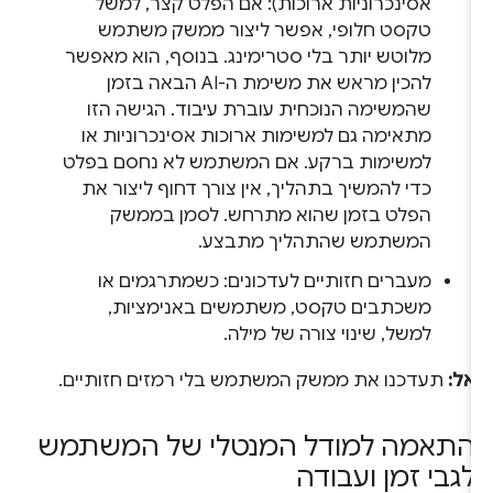
אסינכרוניות ארוכות): אם הפלט קצר, למשל
טקסט חלופי, אפשר ליצור ממשק משתמש
מלוטש יותר בלי סטרימינג. בנוסף, הוא מאפשר
להכין מראש את משימת ה-AI הבאה בזמן
שהמשימה הנוכחית עוברת עיבוד. הגישה הזו
מתאימה גם למשימות ארוכות אסינכרוניות או
למשימות ברקע. אם המשתמש לא נחסם בפלט
כדי להמשיך בתהליך, אין צורך דחוף ליצור את
הפלט בזמן שהוא מתרחש. לסמן בממשק
המשתמש שהתהליך מתבצע.
מעברים חזותיים לעדכונים: כשמתרגמים או
משכתבים טקסט, משתמשים באנימציות,
למשל, שינוי צורה של מילה.
אל:
תעדכנו את ממשק המשתמש בלי רמזים חזותיים.
התאמה למודל המנטלי של המשתמש
לגבי זמן ועבודה