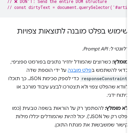
// ❌ DON'T: Send the entire DOM structure
// const dirtyText = document.querySelector('#arti
שימוש בפלט מובנה לתוצאות צפויות
רלוונטי ל: Prompt API.
מומלץ:
כשרוצים שהמודל יחזיר נתונים בפורמט ספציפי,
כדאי להשתמש ב
פלט מובנה
על ידי הוספת שדה
responseConstraint
כדי לספק סכימת JSON. כך תוכלו
לוודא שהפלט צפוי ולא תצטרכו לבצע עיבוד מורכב או
ניתוח ידני.
לא מומלץ:
להסתמך רק על הוראות בשפה טבעית (כמו
'פלט רק של JSON'). יכול להיות שהמודלים יכללו מילות
קישור שמשבשות את מנתח התוכן.