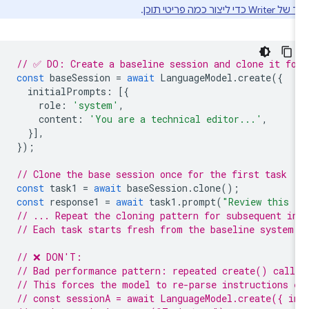
W כדי ליצור כמה פריטי תוכן
.
// ✅ DO: Create a baseline session and clone it fo
const
baseSession
=
await
LanguageModel
.
create
({
initialPrompts
:
[{
role
:
'system'
,
content
:
'You are a technical editor...'
,
}],
});
// Clone the base session once for the first task
const
task1
=
await
baseSession
.
clone
();
const
response1
=
await
task1
.
prompt
(
"Review this 
// ... Repeat the cloning pattern for subsequent in
// Each task starts fresh from the baseline system
// ❌ DON'T:
// Bad performance pattern: repeated create() call
// This forces the model to re-parse instructions 
// const sessionA = await LanguageModel.create({ i