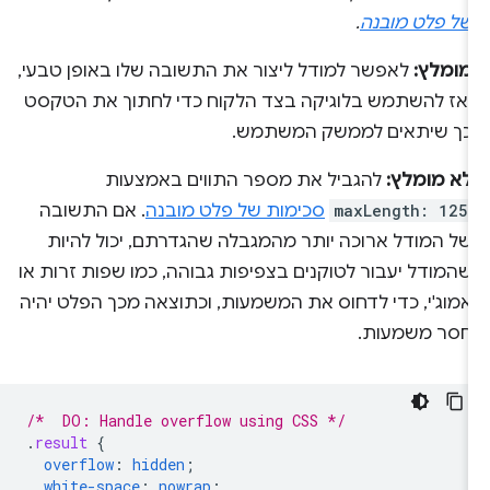
של פלט מובנה
.
מומלץ:
לאפשר למודל ליצור את התשובה שלו באופן טבעי,
ואז להשתמש בלוגיקה בצד הלקוח כדי לחתוך את הטקסט
כך שיתאים לממשק המשתמש.
לא מומלץ:
להגביל את מספר התווים באמצעות
maxLength: 125
סכימות של פלט מובנה
. אם התשובה
של המודל ארוכה יותר מהמגבלה שהגדרתם, יכול להיות
שהמודל יעבור לטוקנים בצפיפות גבוהה, כמו שפות זרות או
אמוג'י, כדי לדחוס את המשמעות, וכתוצאה מכך הפלט יהיה
חסר משמעות.
/*  DO: Handle overflow using CSS */
.
result
{
overflow
:
hidden
;
white-space
:
nowrap
;