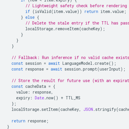
// Lightweight safety check before rendering
if
(
isValid
(
item
.
value
))
return
item
.
value
;
}
else
{
// Delete the stale entry if the TTL has pas
localStorage
.
removeItem
(
cacheKey
);
}
}
}
// Fallback: Run inference if no valid cache exist
const
session
=
await
LanguageModel
.
create
();
const
response
=
await
session
.
prompt
(
userInput
);
// Store the result for future use (with an expira
const
cacheData
=
{
value
:
response
,
expiry
:
Date
.
now
()
+
TTL_MS
};
localStorage
.
setItem
(
cacheKey
,
JSON
.
stringify
(
cach
return
response
;
}