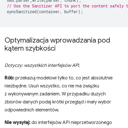
smd
.
parser_write
(
parser
,
chunk
);
// Use the Sanitizer API to port the content safely 
syncSanitized
(
container
,
buffer
);
Optymalizacja wprowadzania pod
kątem szybkości
Dotyczy: wszystkich interfejsów API.
Rób:
przekazuj modelowi tylko to, co jest absolutnie
niezbędne. Usuń wszystko, co nie ma związku
z wykonywanym zadaniem. W przypadku dużych
zbiorów danych podaj krótki przegląd i mały wybór
odpowiednich elementów.
Nie wysyłaj:
do interfejsów API nieprzetworzonego