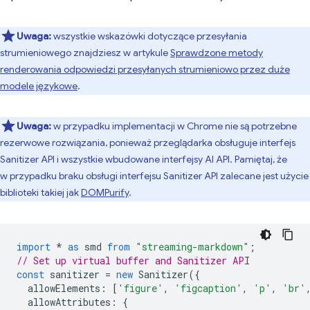
Uwaga:
wszystkie wskazówki dotyczące przesyłania
strumieniowego znajdziesz w artykule
Sprawdzone metody
renderowania odpowiedzi przesyłanych strumieniowo przez duże
modele językowe
.
Uwaga:
w przypadku implementacji w Chrome nie są potrzebne
rezerwowe rozwiązania, ponieważ przeglądarka obsługuje interfejs
Sanitizer API i wszystkie wbudowane interfejsy AI API. Pamiętaj, że
w przypadku braku obsługi interfejsu Sanitizer API zalecane jest użycie
biblioteki takiej jak
DOMPurify
.
import
*
as
smd
from
"streaming-markdown"
;
// Set up virtual buffer and Sanitizer API
const
sanitizer
=
new
Sanitizer
({
allowElements
:
[
'figure'
,
'figcaption'
,
'p'
,
'br'
allowAttributes
:
{