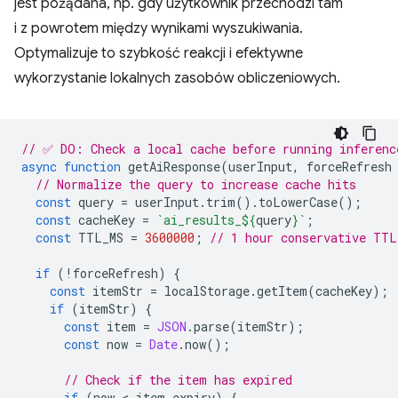
jest pożądana, np. gdy użytkownik przechodzi tam
i z powrotem między wynikami wyszukiwania.
Optymalizuje to szybkość reakcji i efektywne
wykorzystanie lokalnych zasobów obliczeniowych.
// ✅ DO: Check a local cache before running inferenc
async
function
getAiResponse
(
userInput
,
forceRefresh
// Normalize the query to increase cache hits
const
query
=
userInput
.
trim
().
toLowerCase
();
const
cacheKey
=
`ai_results_
${
query
}
`
;
const
TTL_MS
=
3600000
;
// 1 hour conservative TTL
if
(
!
forceRefresh
)
{
const
itemStr
=
localStorage
.
getItem
(
cacheKey
);
if
(
itemStr
)
{
const
item
=
JSON
.
parse
(
itemStr
);
const
now
=
Date
.
now
();
// Check if the item has expired
if
(
now
 < 
item
.
expiry
)
{