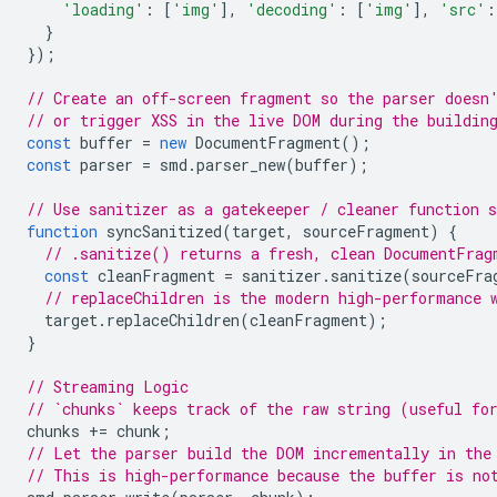
'loading'
:
[
'img'
],
'decoding'
:
[
'img'
],
'src'
:
}
});
// Create an off-screen fragment so the parser doesn
// or trigger XSS in the live DOM during the buildin
const
buffer
=
new
DocumentFragment
();
const
parser
=
smd
.
parser_new
(
buffer
);
// Use sanitizer as a gatekeeper / cleaner function 
function
syncSanitized
(
target
,
sourceFragment
)
{
// .sanitize() returns a fresh, clean DocumentFrag
const
cleanFragment
=
sanitizer
.
sanitize
(
sourceFra
// replaceChildren is the modern high-performance 
target
.
replaceChildren
(
cleanFragment
);
}
// Streaming Logic
// `chunks` keeps track of the raw string (useful fo
chunks
+=
chunk
;
// Let the parser build the DOM incrementally in the
// This is high-performance because the buffer is no