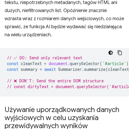
tekstu, niepotrzebnych metadanych, tagów HTML ani
dużych, niefiltrowanych list. Opóźnienie znacznie
wzrasta wraz z rozmiarem danych wejściowych, co może
sprawić, że funkcja AI będzie wydawać się niedziałająca
na wielu urządzeniach.
// ✅ DO: Send only relevant text
const
cleanText
=
document
.
querySelector
(
'#article'
)
const
summary
=
await
Summarizer
.
summarize
(
cleanText
// ❌ DON'T: Send the entire DOM structure
// const dirtyText = document.querySelector('#articl
Używanie uporządkowanych danych
wyjściowych w celu uzyskania
przewidywalnych wyników