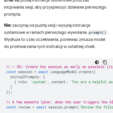
Zrób to:
podaj instrukcje systemowe podczas
inicjowania sesji, aby przyspieszyć działanie pierwszego
prompta.
Nie:
zaczynaj od pustej sesji i wysyłaj instrukcje
systemowe w ramach pierwszego wywołania
prompt()
.
Wydłuża to czas oczekiwania, ponieważ zmusza model
do przetwarzania tych instrukcji w ostatniej chwili.
// ✅ DO: Create the session as early as possible (ti
const
session
=
await
LanguageModel
.
create
({
initialPrompts
:
[
{
role
:
'system'
,
content
:
'You are a helpful as
]
});
// A few moments later, when the user triggers the A
const
review
=
await
session
.
prompt
(
`Review the foll