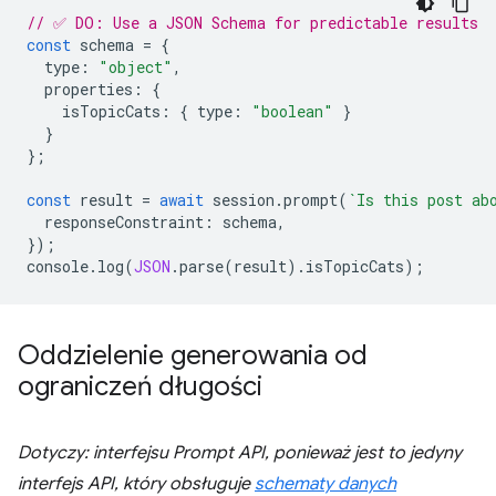
// ✅ DO: Use a JSON Schema for predictable results
const
schema
=
{
type
:
"object"
,
properties
:
{
isTopicCats
:
{
type
:
"boolean"
}
}
};
const
result
=
await
session
.
prompt
(
`Is this post ab
responseConstraint
:
schema
,
});
console
.
log
(
JSON
.
parse
(
result
).
isTopicCats
);
Oddzielenie generowania od
ograniczeń długości
Dotyczy: interfejsu Prompt API, ponieważ jest to jedyny
interfejs API, który obsługuje
schematy danych