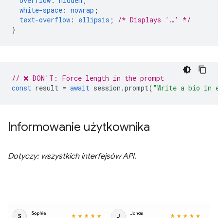
overflow
:
hidden
;
white-space
:
nowrap
;
text-overflow
:
ellipsis
;
/* Displays '…' */
}
// ❌ DON'T: Force length in the prompt
const
result
=
await
session
.
prompt
(
"Write a bio in 
Informowanie użytkownika
Dotyczy: wszystkich interfejsów API.