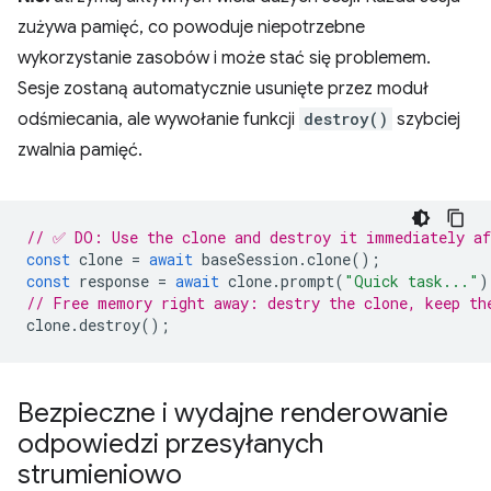
zużywa pamięć, co powoduje niepotrzebne
wykorzystanie zasobów i może stać się problemem.
Sesje zostaną automatycznie usunięte przez moduł
odśmiecania, ale wywołanie funkcji
destroy()
szybciej
zwalnia pamięć.
// ✅ DO: Use the clone and destroy it immediately af
const
clone
=
await
baseSession
.
clone
();
const
response
=
await
clone
.
prompt
(
"Quick task..."
)
// Free memory right away: destry the clone, keep th
clone
.
destroy
();
Bezpieczne i wydajne renderowanie
odpowiedzi przesyłanych
strumieniowo