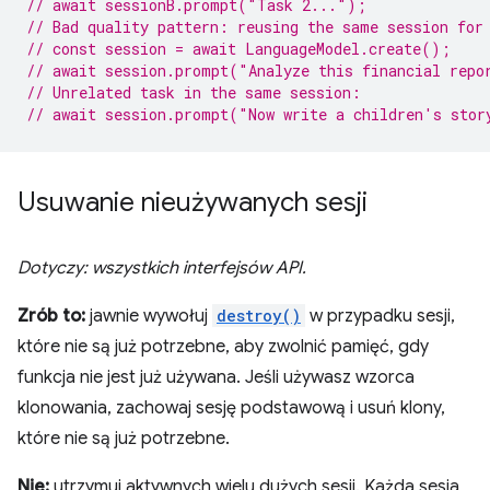
// await sessionB.prompt("Task 2...");
// Bad quality pattern: reusing the same session for
// const session = await LanguageModel.create();
// await session.prompt("Analyze this financial repo
// Unrelated task in the same session:
// await session.prompt("Now write a children's stor
Usuwanie nieużywanych sesji
Dotyczy: wszystkich interfejsów API.
Zrób to:
jawnie wywołuj
destroy()
w przypadku sesji,
które nie są już potrzebne, aby zwolnić pamięć, gdy
funkcja nie jest już używana. Jeśli używasz wzorca
klonowania, zachowaj sesję podstawową i usuń klony,
które nie są już potrzebne.
Nie:
utrzymuj aktywnych wielu dużych sesji. Każda sesja