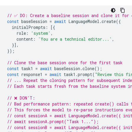
// ✅ DO: Create a baseline session and clone it for 
const
baseSession
=
await
LanguageModel
.
create
({
initialPrompts
:
[{
role
:
'system'
,
content
:
'You are a technical editor...'
,
}],
});
// Clone the base session once for the first task
const
task1
=
await
baseSession
.
clone
();
const
response1
=
await
task1
.
prompt
(
"Review this fi
// ... Repeat the cloning pattern for subsequent inde
// Each task starts fresh from the baseline system i
// ❌ DON'T:
// Bad performance pattern: repeated create() calls 
// This forces the model to re-parse instructions ev
// const sessionA = await LanguageModel.create({ ini
// await sessionA.prompt("Task 1...");
// const sessionB = await LanguageModel.create({ ini