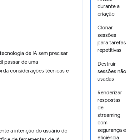
durante a
criação
Clonar
sessões
para tarefas
repetitivas
 tecnologia de IA sem precisar
cil passar de uma
Destruir
rda considerações técnicas e
sessões não
usadas
Renderizar
respostas
de
streaming
com
segurança e
mente a intenção do usuário de
eficiência
fície de ferramentas de IA