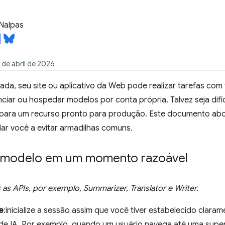
Nalpas
 de abril de 2026
ada, seu site ou aplicativo da Web pode realizar tarefas com
nciar ou hospedar modelos por conta própria. Talvez seja difí
ara um recurso pronto para produção. Este documento abo
ar você a evitar armadilhas comuns.
 modelo em um momento razoável
s as APIs, por exemplo, Summarizer, Translator e Writer.
e
:inicialize a sessão assim que você tiver estabelecido clara
 de IA. Por exemplo, quando um usuário navega até uma super