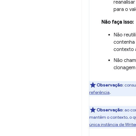
reanalisar
para o val
Não faça isso:
Não reuti
contenha 
contexto a
Não cha
clonagem 
Observação
:
consu
referência
.
Observação
:
ao con
mantêm o contexto, o qu
única instância de Write