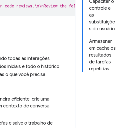
Capacitar o
in code reviews.\n\nReview the following code:\n\n${code
controle e
as
substituiçõe
s do usuário
Armazenar
em cache os
resultados
ndo todas as interações
de tarefas
s iniciais e todo o histórico
repetidas
as o que você precisa.
eira eficiente, crie uma
m contexto de conversa
fas e salve o trabalho de