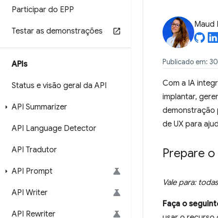
Participar do EPP
Maud 
Testar as demonstrações
Publicado em: 30
APIs
Com a IA integr
Status e visão geral da API
implantar, gere
API Summarizer
demonstração p
de UX para ajud
API Language Detector
API Tradutor
Prepare o
API Prompt
Vale para: toda
API Writer
Faça o seguint
API Rewriter
usar o recurso