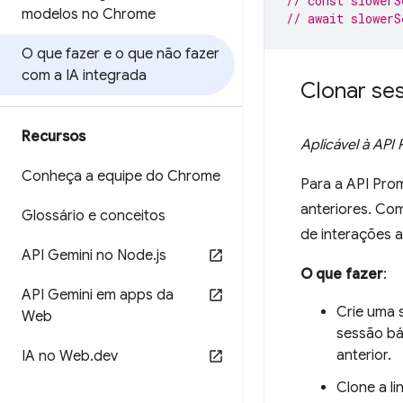
// const slowerS
modelos no Chrome
// await slowerS
O que fazer e o que não fazer
com a IA integrada
Clonar ses
Recursos
Aplicável à API
Conheça a equipe do Chrome
Para a API Pro
anteriores. Com
Glossário e conceitos
de interações 
API Gemini no Node
.
js
O que fazer
:
API Gemini em apps da
Crie uma s
Web
sessão bá
anterior.
IA no Web
.
dev
Clone a l