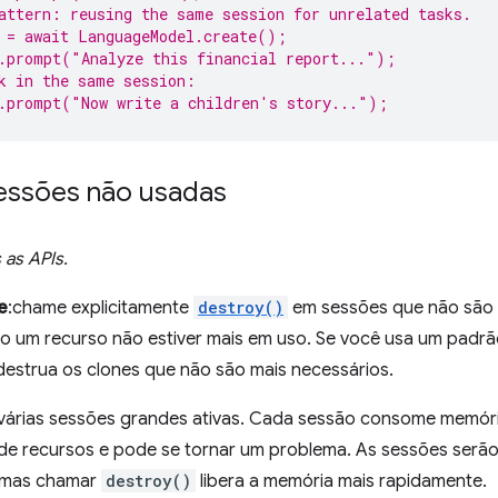
attern: reusing the same session for unrelated tasks.
 = await LanguageModel.create();
.prompt("Analyze this financial report...");
k in the same session:
.prompt("Now write a children's story...");
sessões não usadas
 as APIs.
e
:chame explicitamente
destroy()
em sessões que não são m
 um recurso não estiver mais em uso. Se você usa um padr
destrua os clones que não são mais necessários.
várias sessões grandes ativas. Cada sessão consome memóri
de recursos e pode se tornar um problema. As sessões serão
, mas chamar
destroy()
libera a memória mais rapidamente.