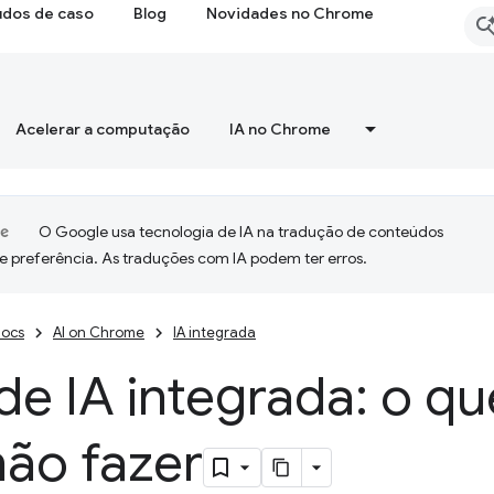
udos de caso
Blog
Novidades no Chrome
Acelerar a computação
IA no Chrome
O Google usa tecnologia de IA na tradução de conteúdos
e preferência. As traduções com IA podem ter erros.
ocs
AI on Chrome
IA integrada
de IA integrada: o qu
não fazer