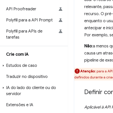
relevante, pass
API Proofreader
recurso. O pré
Polyfill para a API Prompt
enquanto o usuár
antecipar e ini
Polyfill para APIs de
Por exemplo, se
tarefas
Não
:a menos qu
causa um atraso
Crie com IA
pipeline de exe
Estudos de caso
Atenção
:
para a API
Traduzir no dispositivo
definidos durante a cri
IA do lado do cliente ou do
Definir co
servidor
Extensões e IA
Aplicável à API