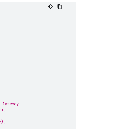
.
g latency.
});
});