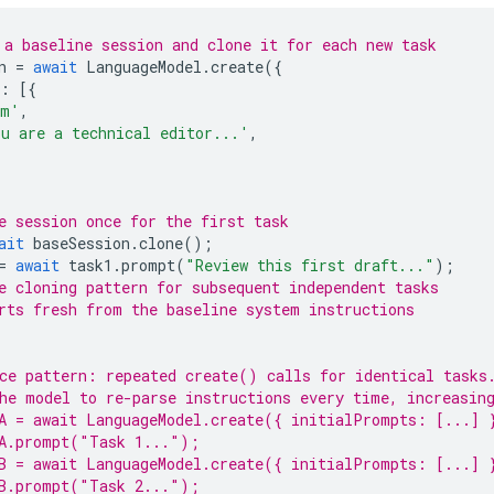
a baseline session and clone it for each new task
n
=
await
LanguageModel
.
create
({
:
[{
em'
,
u are a technical editor...'
,
e session once for the first task
ait
baseSession
.
clone
();
=
await
task1
.
prompt
(
"Review this first draft..."
);
e cloning pattern for subsequent independent tasks
rts fresh from the baseline system instructions
ce pattern: repeated create() calls for identical tasks
he model to re-parse instructions every time, increasin
A = await LanguageModel.create({ initialPrompts: [...] 
nA.prompt("Task 1...");
B = await LanguageModel.create({ initialPrompts: [...] 
nB.prompt("Task 2...");