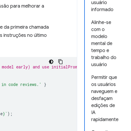
usuário
essão para melhorar a
informado
Alinhe-se
te da primeira chamada
com o
s instruções no último
modelo
mental de
tempo e
trabalho do
usuário
 model early) and use initialPrompts for system instruc
Permitir que
 in code reviews.'
}
os usuários
naveguem e
desfaçam
edições de
IA
de
}
`
);
rapidamente