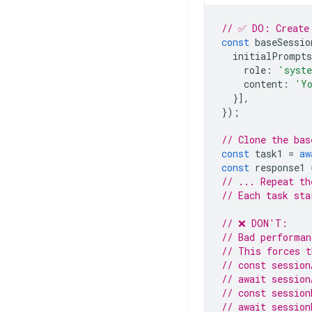
// ✅ DO: Create 
const
baseSessio
initialPrompts
role
:
'syst
content
:
'Yo
}],
});
// Clone the bas
const
task1
=
aw
const
response1
// ... Repeat th
// Each task sta
// ❌ DON'T:
// Bad performan
// This forces t
// const session
// await sessio
// const session
// await sessio