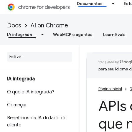
Documentos
Est
Docs
AI on Chrome
IA integrada
WebMCP e agentes
Learn Evals
para seu idioma d
IA integrada
Página inicial
D
O que é IA integrada?
APIs 
Começar
Benefícios da IA do lado do
que 
cliente