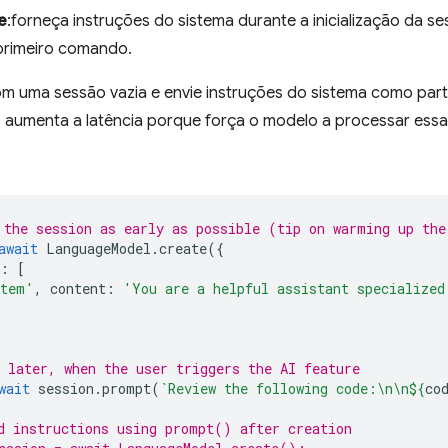
e
:forneça instruções do sistema durante a inicialização da s
primeiro comando.
m uma sessão vazia e envie instruções do sistema como par
so aumenta a latência porque força o modelo a processar essa
the session as early as possible (tip on warming up the
await
LanguageModel
.
create
({
:
[
stem'
,
content
:
'You are a helpful assistant specialized
 later, when the user triggers the AI feature
wait
session
.
prompt
(
`Review the following code:\n\n
${
co
d instructions using prompt() after creation