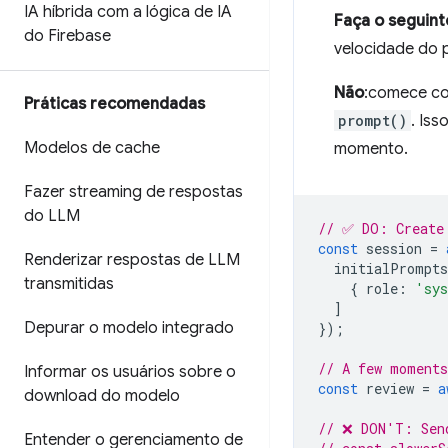
IA híbrida com a lógica de IA
Faça o seguint
do Firebase
velocidade do 
Não
:comece co
Práticas recomendadas
prompt()
. Is
Modelos de cache
momento.
Fazer streaming de respostas
do LLM
// ✅ DO: Create 
const
session
=
Renderizar respostas de LLM
initialPrompts
transmitidas
{
role
:
'sy
]
Depurar o modelo integrado
});
// A few moments
Informar os usuários sobre o
const
review
=
a
download do modelo
// ❌ DON'T: Sen
Entender o gerenciamento de