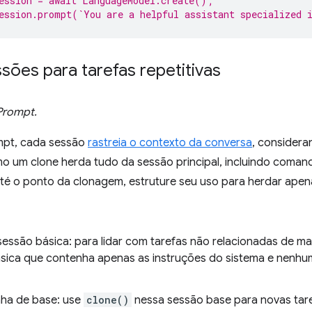
ession = await LanguageModel.create();
ession.prompt(`You are a helpful assistant specialized 
sões para tarefas repetitivas
 Prompt.
mpt, cada sessão
rastreia o contexto da conversa
, considera
o um clone herda tudo da sessão principal, incluindo comando
até o ponto da clonagem, estruture seu uso para herdar apen
essão básica: para lidar com tarefas não relacionadas de man
sica que contenha apenas as instruções do sistema e nenhu
inha de base: use
clone()
nessa sessão base para novas tare