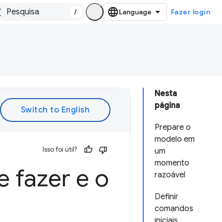
/
Fazer login
Nesta
página
Prepare o
modelo em
Isso foi útil?
um
momento
e fazer e o
razoável
Definir
comandos
iniciais