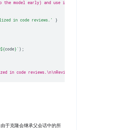
p the model early) and use initialPrompts for system in
lized in code reviews.'
}
n
${
code
}
`
);
ized in code reviews.\n\nReview the following code:\n\n$
。由于克隆会继承父会话中的所