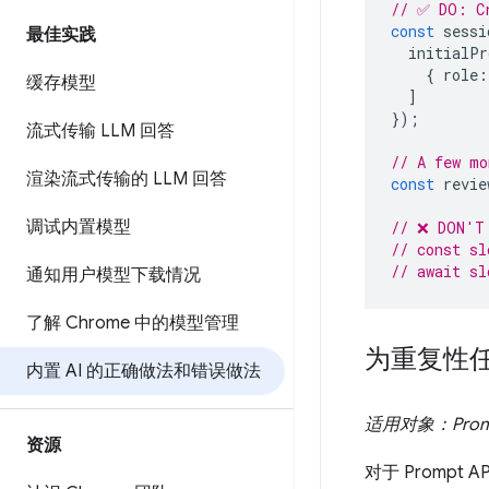
// ✅ DO: Cr
const
sessi
最佳实践
initialPr
{
role
:
缓存模型
]
});
流式传输 LLM 回答
// A few mo
渲染流式传输的 LLM 回答
const
revie
调试内置模型
// ❌ DON'T:
// const sl
// await sl
通知用户模型下载情况
了解 Chrome 中的模型管理
为重复性
内置 AI 的正确做法和错误做法
适用对象：Promp
资源
对于 Prompt