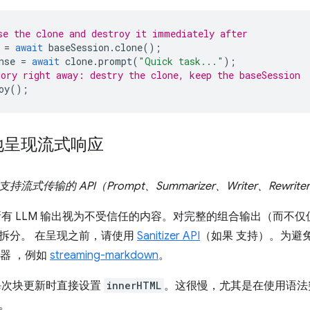
e the clone and destroy it immediately after
=
await
baseSession
.
clone
();
nse
=
await
clone
.
prompt
(
"Quick task..."
);
ory right away: destry the clone, keep the baseSession
oy
();
地呈现流式响应
传输的 API（Prompt、Summarizer、Writer、Rewriter 和
所有 LLM 输出视为不受信任的内容。对完整的组合输出（而不
拆分。 在呈现之前，请使用
Sanitizer API
（如果 支持）。为避
解析器 ，例如
streaming-markdown
。
每次块更新时直接设置
innerHTML
。这很慢，尤其是在使用语法
。