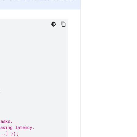
;
tasks.
easing latency.
...] });