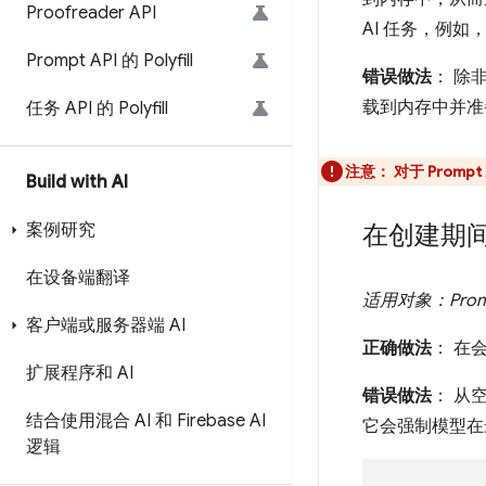
Proofreader API
AI 任务，例
Prompt API 的 Polyfill
错误做法
： 除
载到内存中并准
任务 API 的 Polyfill
注意： 对于 Prompt
Build with AI
案例研究
在创建期
在设备端翻译
适用对象：Promp
客户端或服务器端 AI
正确做法
： 在
扩展程序和 AI
错误做法
： 从
结合使用混合 AI 和 Firebase AI
它会强制模型在
逻辑