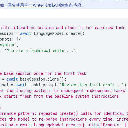
如，
重复使用单个 Writer 实例
来创建多条 内容。
eate a baseline session and clone it for each new task
ession
=
await
LanguageModel
.
create
({
ompts
:
[{
system'
,
:
'You are a technical editor...'
,
e base session once for the first task
=
await
baseSession
.
clone
();
nse1
=
await
task1
.
prompt
(
"Review this first draft..."
)
at the cloning pattern for subsequent independent tasks
k starts fresh from the baseline system instructions
:
ormance pattern: repeated create() calls for identical 
ces the model to re-parse instructions every time, incr
ssionA = await LanguageModel.create({ initialPrompts: [