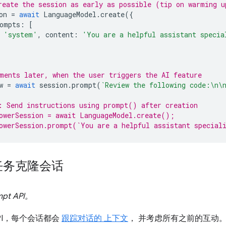
eate the session as early as possible (tip on warming u
on
=
await
LanguageModel
.
create
({
ompts
:
[
'system'
,
content
:
'You are a helpful assistant specia
ments later, when the user triggers the AI feature
w
=
await
session
.
prompt
(
`Review the following code:\n\
 Send instructions using prompt() after creation
owerSession = await LanguageModel.create();
owerSession.prompt(`You are a helpful assistant special
任务克隆会话
t API。
 API，每个会话都会
跟踪对话的 上下文
， 并考虑所有之前的互动