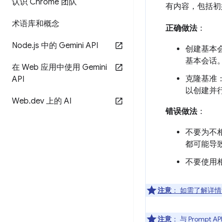
认识 Chrome 团队
有内容，包括初
术语库和概念
正确做法
：
Node
.
js 中的 Gemini API
创建基本
基本会话
在 Web 应用中使用 Gemini
克隆基准
API
以创建并
Web
.
dev 上的 AI
错误做法
：
不要为不
都可能导
不要使用
注意
：
如需了解详情，请
注意
：
与 Prompt