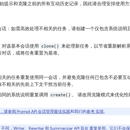
始提示和克隆之前的所有互动历史记录，因此请合理安排使用方
会话：如需高效处理不相关的任务，请创建一个仅包含系统说明
。
：对该基本会话使用
clone()
来处理新任务，以节省重新解析
行对话，或将任务重置为基准。
相关的任务重复使用同一会话，并避免克隆任何已包含不必要互
致不相关的先前上下文干扰当前任务。
相同的系统说明重复调用
create()
。 请改用克隆模式来优化性
参阅 Prompt API 会话管理最佳实践
和我们的
参考 实现
。
 API 不同，Writer、Rewriter 和 Summarizer API 旨在 重复