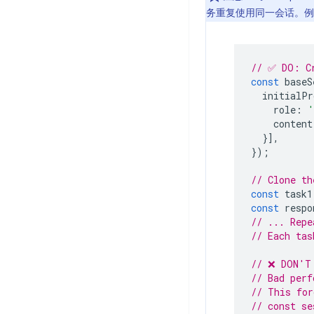
务重复使用同一会话。例
// ✅ DO: Cr
const
baseS
initialPr
role
:
'
content
}],
});
// Clone th
const
task1
const
respo
// ... Repe
// Each tas
// ❌ DON'T
// Bad perf
// This for
// const se