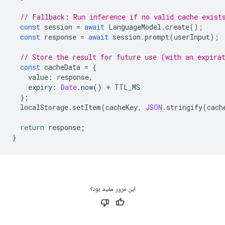
// Fallback: Run inference if no valid cache exist
const
session
=
await
LanguageModel
.
create
();
const
response
=
await
session
.
prompt
(
userInput
);
// Store the result for future use (with an expira
const
cacheData
=
{
value
:
response
,
expiry
:
Date
.
now
()
+
TTL_MS
};
localStorage
.
setItem
(
cacheKey
,
JSON
.
stringify
(
cach
return
response
;
}
این مرور مفید بود؟