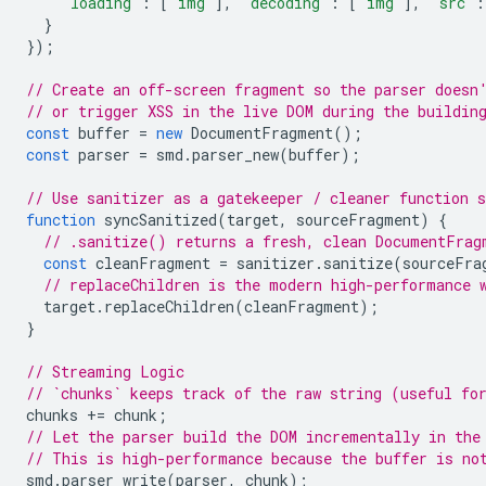
'loading'
:
[
'img'
],
'decoding'
:
[
'img'
],
'src'
:
}
});
// Create an off-screen fragment so the parser doesn
// or trigger XSS in the live DOM during the buildin
const
buffer
=
new
DocumentFragment
();
const
parser
=
smd
.
parser_new
(
buffer
);
// Use sanitizer as a gatekeeper / cleaner function 
function
syncSanitized
(
target
,
sourceFragment
)
{
// .sanitize() returns a fresh, clean DocumentFrag
const
cleanFragment
=
sanitizer
.
sanitize
(
sourceFra
// replaceChildren is the modern high-performance 
target
.
replaceChildren
(
cleanFragment
);
}
// Streaming Logic
// `chunks` keeps track of the raw string (useful fo
chunks
+=
chunk
;
// Let the parser build the DOM incrementally in the
// This is high-performance because the buffer is no
smd
.
parser_write
(
parser
,
chunk
);