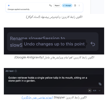
الگوی رابط کاربری: رد/پذیرش پیشنهاد (اسناد گوگل)
الگوی رابط کاربری: لغو تمام ویرایش‌های عامل (Google Antigravity)
الگوی رابط کاربری: Stepper
(نمونه نمایشی متن جایگزین)