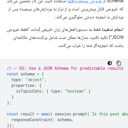
Schema از
خروجی ساختاریافته
استفاده کنید. این کار تضمین می‌کند
که خروجی قابل پیش‌بینی است و از نیاز به پردازش‌های پیچیده پس از
پردازش یا تجزیه دستی جلوگیری می‌کند.
انجام ندهید:
فقط به دستورالعمل‌های زبان طبیعی (مانند "فقط خروجی
JSON") تکیه نکنید. مدل‌ها ممکن است شامل پرکننده‌های مکالمه‌ای
باشند که تجزیه‌گر شما را خراب می‌کنند.
// ✅ DO: Use a JSON Schema for predictable results
const
schema
=
{
type
:
"object"
,
properties
:
{
isTopicCats
:
{
type
:
"boolean"
}
}
};
const
result
=
await
session
.
prompt
(
`Is this post ab
responseConstraint
:
schema
,
});