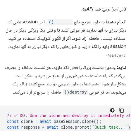
قابل اجرا برای: همه APIها.
انجام دهید:
به طور صریح تابع
destroy()
را در sessionهایی که
دیگر نیازی به آنها ندارید فراخوانی کنید تا وقتی یک ویژگی دیگر در حال
استفاده نیست، حافظه آزاد شود. اگر از الگوی کلونینگ استفاده می‌کنید،
session پایه را نگه دارید و کلون‌هایی را که دیگر نیازی به آنها ندارید،
از بین ببرید.
نباید:
چندین نشست بزرگ را فعال نگه دارید. هر نشست حافظه را مصرف
می‌کند، که باعث استفاده غیرضروری از منابع می‌شود و ممکن است
مشکل‌ساز شود. نشست‌ها به طور طبیعی توسط جمع‌کننده زباله پاک
می‌شوند، اما فراخوانی
destroy()
حافظه را سریع‌تر آزاد می‌کند.
// ✅ DO: Use the clone and destroy it immediately af
const
clone
=
await
baseSession
.
clone
();
const
response
=
await
clone
.
prompt
(
"Quick task..."
)