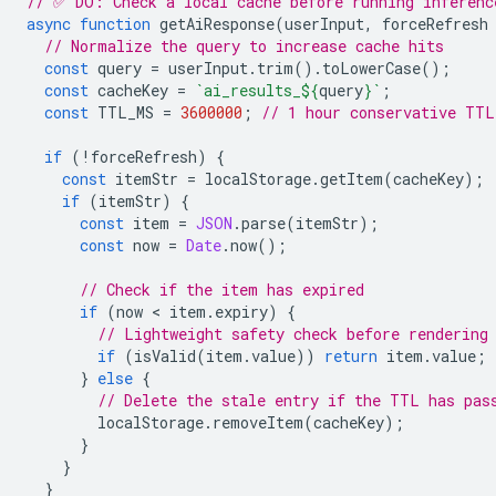
// ✅ DO: Check a local cache before running inferenc
async
function
getAiResponse
(
userInput
,
forceRefresh
// Normalize the query to increase cache hits
const
query
=
userInput
.
trim
().
toLowerCase
();
const
cacheKey
=
`ai_results_
${
query
}
`
;
const
TTL_MS
=
3600000
;
// 1 hour conservative TTL
if
(
!
forceRefresh
)
{
const
itemStr
=
localStorage
.
getItem
(
cacheKey
);
if
(
itemStr
)
{
const
item
=
JSON
.
parse
(
itemStr
);
const
now
=
Date
.
now
();
// Check if the item has expired
if
(
now
 < 
item
.
expiry
)
{
// Lightweight safety check before rendering
if
(
isValid
(
item
.
value
))
return
item
.
value
;
}
else
{
// Delete the stale entry if the TTL has pas
localStorage
.
removeItem
(
cacheKey
);
}
}
}