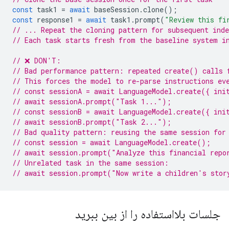
const
task1
=
await
baseSession
.
clone
();
const
response1
=
await
task1
.
prompt
(
"Review this fi
// ... Repeat the cloning pattern for subsequent inde
// Each task starts fresh from the baseline system i
// ❌ DON'T:
// Bad performance pattern: repeated create() calls 
// This forces the model to re-parse instructions ev
// const sessionA = await LanguageModel.create({ ini
// await sessionA.prompt("Task 1...");
// const sessionB = await LanguageModel.create({ ini
// await sessionB.prompt("Task 2...");
// Bad quality pattern: reusing the same session for
// const session = await LanguageModel.create();
// await session.prompt("Analyze this financial repo
// Unrelated task in the same session:
// await session.prompt("Now write a children's stor
جلسات بلااستفاده را از بین ببرید