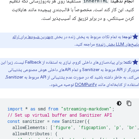
انجام ندهید:
innerHTML
مستقیماً روی هر به‌روزرسانی تکه تنظیم
کنید. این کار کند است، مخصوصاً با قالب‌بندی پیچیده مانند هایلایت
کردن سینتکس، و در برابر تزریق کد آسیب‌پذیر است.
توجه:
به تمام نکات مربوط به پخش زنده در بخش
«بهترین شیوه‌ها برای ارائه
پاسخ‌های LLM پخش زنده»
مراجعه کنید.
نکته:
برای پیاده‌سازی‌های داخلی کروم، نیازی به استفاده از Fallback نیست، زیرا این
مرورگر از API مربوط به Sanitizer و تمام APIهای داخلی هوش مصنوعی پشتیبانی
می‌کند. به خاطر داشته باشید که در صورت عدم پشتیبانی از API مربوط به Sanitizer،
استفاده از کتابخانه‌ای مانند
DOMPurify
توصیه می‌شود.
import
*
as
smd
from
"streaming-markdown"
;
// Set up virtual buffer and Sanitizer API
const
sanitizer
=
new
Sanitizer
({
allowElements
:
[
'figure'
,
'figcaption'
,
'p'
,
'br'
allowAttributes
:
{