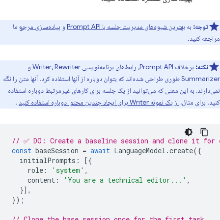
توجه:
به
بهترین شیوه‌های مدیریت جلسه با Prompt API
و
پیاده‌سازی مرجع
ما
مراجعه کنید.
نکته:
برخلاف Prompt API، رابط‌های برنامه‌نویسی Writer، Rewriter و
Summarizer طوری طراحی شده‌اند که بتوان دوباره از آنها استفاده کرد. آنها متن را نگه
نمی‌دارند، به این معنی که می‌توانید از یک جلسه برای کارهای غیرمرتبط دوباره استفاده
کنید. برای مثال،
از یک نمونه Writer برای ایجاد چندین محتوا دوباره استفاده کنید
.
// ✅ DO: Create a baseline session and clone it for 
const
baseSession
=
await
LanguageModel
.
create
({
initialPrompts
:
[{
role
:
'system'
,
content
:
'You are a technical editor...'
,
}],
});
// Clone the base session once for the first task