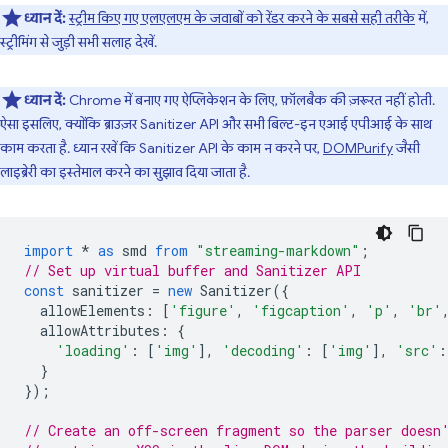
ध्यान दें:
स्ट्रीम किए गए एलएलएम के जवाबों को रेंडर करने के सबसे सही तरीके
में,
स्ट्रीमिंग से जुड़ी सभी सलाह देखें.
ध्यान दें:
Chrome में बनाए गए ऐप्लिकेशन के लिए, फ़ॉलबैक की ज़रूरत नहीं होती.
ऐसा इसलिए, क्योंकि ब्राउज़र Sanitizer API और सभी बिल्ट-इन एआई एपीआई के साथ
काम करता है. ध्यान रखें कि Sanitizer API के काम न करने पर,
DOMPurify
जैसी
लाइब्रेरी का इस्तेमाल करने का सुझाव दिया जाता है.
import
*
as
smd
from
"streaming-markdown"
;
// Set up virtual buffer and Sanitizer API
const
sanitizer
=
new
Sanitizer
({
allowElements
:
[
'figure'
,
'figcaption'
,
'p'
,
'br'
allowAttributes
:
{
'loading'
:
[
'img'
],
'decoding'
:
[
'img'
],
'src'
:
}
});
// Create an off-screen fragment so the parser doesn