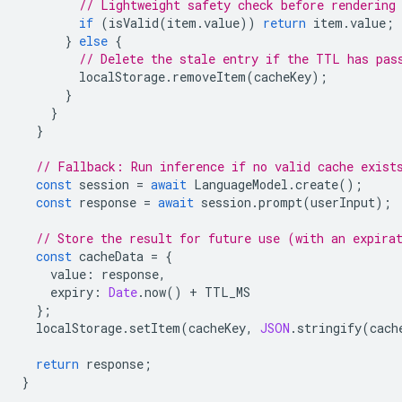
// Lightweight safety check before rendering
if
(
isValid
(
item
.
value
))
return
item
.
value
;
}
else
{
// Delete the stale entry if the TTL has pas
localStorage
.
removeItem
(
cacheKey
);
}
}
}
// Fallback: Run inference if no valid cache exist
const
session
=
await
LanguageModel
.
create
();
const
response
=
await
session
.
prompt
(
userInput
);
// Store the result for future use (with an expira
const
cacheData
=
{
value
:
response
,
expiry
:
Date
.
now
()
+
TTL_MS
};
localStorage
.
setItem
(
cacheKey
,
JSON
.
stringify
(
cach
return
response
;
}