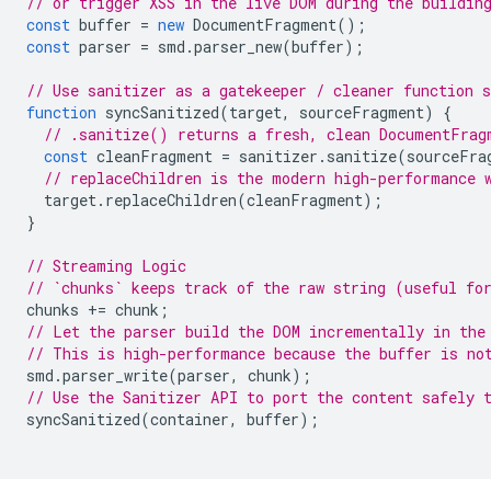
// or trigger XSS in the live DOM during the buildin
const
buffer
=
new
DocumentFragment
();
const
parser
=
smd
.
parser_new
(
buffer
);
// Use sanitizer as a gatekeeper / cleaner function 
function
syncSanitized
(
target
,
sourceFragment
)
{
// .sanitize() returns a fresh, clean DocumentFrag
const
cleanFragment
=
sanitizer
.
sanitize
(
sourceFra
// replaceChildren is the modern high-performance 
target
.
replaceChildren
(
cleanFragment
);
}
// Streaming Logic
// `chunks` keeps track of the raw string (useful fo
chunks
+=
chunk
;
// Let the parser build the DOM incrementally in the
// This is high-performance because the buffer is no
smd
.
parser_write
(
parser
,
chunk
);
// Use the Sanitizer API to port the content safely 
syncSanitized
(
container
,
buffer
);