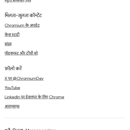
खुली समस्याएं देखें
मिलता-जुलता कॉन्टेंट
Chromium के अपडेट
केस स्टडी
संग्रह
पॉडकास्ट और टीवी शो
फ़ॉलो करें
X पर @ChromiumDev
YouTube
LinkedIn पर डेवलपर के लिए Chrome
आरएसएस