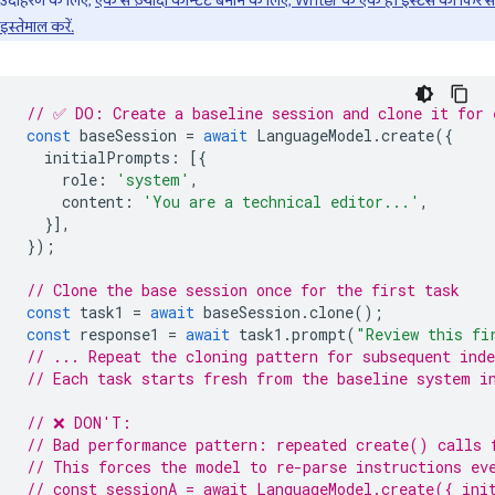
उदाहरण के लिए,
एक से ज़्यादा कॉन्टेंट बनाने के लिए, Writer के एक ही इंस्टेंस का फिर से
इस्तेमाल करें.
// ✅ DO: Create a baseline session and clone it for 
const
baseSession
=
await
LanguageModel
.
create
({
initialPrompts
:
[{
role
:
'system'
,
content
:
'You are a technical editor...'
,
}],
});
// Clone the base session once for the first task
const
task1
=
await
baseSession
.
clone
();
const
response1
=
await
task1
.
prompt
(
"Review this fi
// ... Repeat the cloning pattern for subsequent inde
// Each task starts fresh from the baseline system i
// ❌ DON'T:
// Bad performance pattern: repeated create() calls 
// This forces the model to re-parse instructions ev
// const sessionA = await LanguageModel.create({ ini