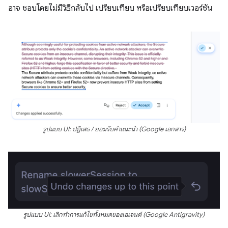
อาจ ชอบโดยไม่มีวิธีกลับไป เปรียบเทียบ หรือเปรียบเทียบเวอร์ชัน
รูปแบบ UI: ปฏิเสธ / ยอมรับคำแนะนำ (Google เอกสาร)
รูปแบบ UI: เลิกทำการแก้ไขทั้งหมดของเอเจนต์ (Google Antigravity)