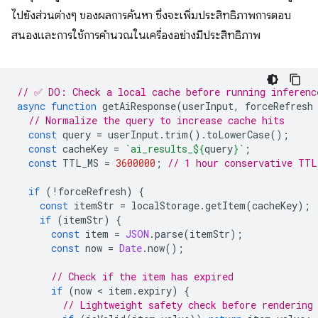
ไปยังส่วนต่างๆ ของผลการค้นหา ซึ่งจะเพิ่มประสิทธิภาพการตอบ
สนองและการใช้การคำนวณในเครื่องอย่างมีประสิทธิภาพ
// ✅ DO: Check a local cache before running inferenc
async
function
getAiResponse
(
userInput
,
forceRefresh
// Normalize the query to increase cache hits
const
query
=
userInput
.
trim
().
toLowerCase
();
const
cacheKey
=
`ai_results_
${
query
}
`
;
const
TTL_MS
=
3600000
;
// 1 hour conservative TTL
if
(
!
forceRefresh
)
{
const
itemStr
=
localStorage
.
getItem
(
cacheKey
);
if
(
itemStr
)
{
const
item
=
JSON
.
parse
(
itemStr
);
const
now
=
Date
.
now
();
// Check if the item has expired
if
(
now
 < 
item
.
expiry
)
{
// Lightweight safety check before rendering