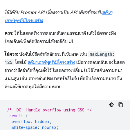
ใช้ได้กับ Prompt API เนื่องจากเป็น API เดียวที่รองรับ
สคีมา
เอาต์พุตที่มีโครงสร้าง
ควร:
ให้โมเดลสร้างการตอบกลับตามธรรมชาติ แล้วใช้ตรรกะฝั่ง
ไคลเอ็นต์เพื่อตัดข้อความให้พอดีกับ UI
ไม่ควร:
บังคับใช้ขีดจำกัดอักขระที่เข้มงวด เช่น
maxLength:
125
โดยใช้
สคีมาเอาต์พุตที่มีโครงสร้าง
เมื่อการตอบกลับของโมเดล
ยาวกว่าขีดจำกัดที่คุณตั้งไว้ โมเดลอาจเปลี่ยนไปใช้โทเค็นความหนา
แน่นสูง เช่น ภาษาต่างประเทศหรืออิโมจิ เพื่อบีบอัดความหมาย ซึ่ง
ส่งผลให้เอาต์พุตไม่มีความหมาย
/*  DO: Handle overflow using CSS */
.
result
{
overflow
:
hidden
;
white-space
:
nowrap
;