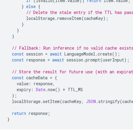
if
(
isValid
(
item
.
value
))
return
item
.
value
;
}
else
{
// Delete the stale entry if the TTL has pas
localStorage
.
removeItem
(
cacheKey
);
}
}
}
// Fallback: Run inference if no valid cache exist
const
session
=
await
LanguageModel
.
create
();
const
response
=
await
session
.
prompt
(
userInput
);
// Store the result for future use (with an expira
const
cacheData
=
{
value
:
response
,
expiry
:
Date
.
now
()
+
TTL_MS
};
localStorage
.
setItem
(
cacheKey
,
JSON
.
stringify
(
cach
return
response
;
}