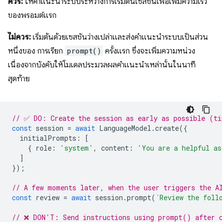
ควร:
ให้คำแนะนำระบบระหว่างการเริ่มต้นเซสชันเพื่อเพิ่มความเร็ว
ของพรอมต์แรก
ไม่ควร:
เริ่มต้นด้วยเซสชันว่างเปล่าและส่งคำแนะนำระบบเป็นส่วน
หนึ่งของ การเรียก
prompt()
ครั้งแรก ซึ่งจะเพิ่มความหน่วง
เนื่องจากบังคับให้โมเดลประมวลผลคำแนะนำเหล่านั้นในนาที
สุดท้าย
// ✅ DO: Create the session as early as possible (ti
const
session
=
await
LanguageModel
.
create
({
initialPrompts
:
[
{
role
:
'system'
,
content
:
'You are a helpful as
]
});
// A few moments later, when the user triggers the A
const
review
=
await
session
.
prompt
(
`Review the foll
// ❌ DON'T: Send instructions using prompt() after 