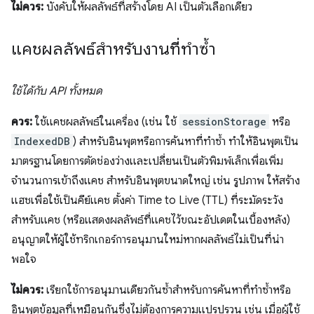
ไม่ควร:
บังคับให้ผลลัพธ์ที่สร้างโดย AI เป็นตัวเลือกเดียว
แคชผลลัพธ์สำหรับงานที่ทำซ้ำ
ใช้ได้กับ API ทั้งหมด
ควร:
ใช้แคชผลลัพธ์ในเครื่อง (เช่น ใช้
sessionStorage
หรือ
IndexedDB
) สำหรับอินพุตหรือการค้นหาที่ทำซ้ำ ทำให้อินพุตเป็น
มาตรฐานโดยการตัดช่องว่างและเปลี่ยนเป็นตัวพิมพ์เล็กเพื่อเพิ่ม
จำนวนการเข้าถึงแคช สำหรับอินพุตขนาดใหญ่ เช่น รูปภาพ ให้สร้าง
แฮชเพื่อใช้เป็นคีย์แคช ตั้งค่า Time to Live (TTL) ที่ระมัดระวัง
สำหรับแคช (หรือแสดงผลลัพธ์ที่แคชไว้ขณะอัปเดตในเบื้องหลัง)
อนุญาตให้ผู้ใช้ทริกเกอร์การอนุมานใหม่หากผลลัพธ์ไม่เป็นที่น่า
พอใจ
ไม่ควร:
เรียกใช้การอนุมานเดียวกันซ้ำสำหรับการค้นหาที่ทำซ้ำหรือ
อินพุตข้อมูลที่เหมือนกันซึ่งไม่ต้องการความแปรปรวน เช่น เมื่อผู้ใช้