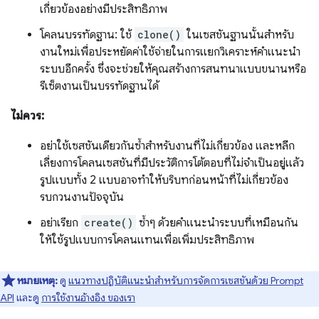
เกี่ยวข้องอย่างมีประสิทธิภาพ
โคลนบรรทัดฐาน: ใช้
clone()
ในเซสชันฐานนั้นสำหรับ
งานใหม่เพื่อประหยัดค่าใช้จ่ายในการแยกวิเคราะห์คำแนะนำ
ระบบอีกครั้ง ซึ่งจะช่วยให้คุณสร้างการสนทนาแบบขนานหรือ
รีเซ็ตงานเป็นบรรทัดฐานได้
ไม่ควร:
อย่าใช้เซสชันเดียวกันซ้ำสำหรับงานที่ไม่เกี่ยวข้อง และหลีก
เลี่ยงการโคลนเซสชันที่มีประวัติการโต้ตอบที่ไม่จำเป็นอยู่แล้ว
รูปแบบทั้ง 2 แบบอาจทำให้บริบทก่อนหน้าที่ไม่เกี่ยวข้อง
รบกวนงานปัจจุบัน
อย่าเรียก
create()
ซ้ำๆ ด้วยคำแนะนำระบบที่เหมือนกัน
ให้ใช้รูปแบบการโคลนแทนเพื่อเพิ่มประสิทธิภาพ
หมายเหตุ:
ดู
แนวทางปฏิบัติแนะนำสำหรับการจัดการเซสชันด้วย Prompt
API
และดู
การใช้งานอ้างอิง ของเรา