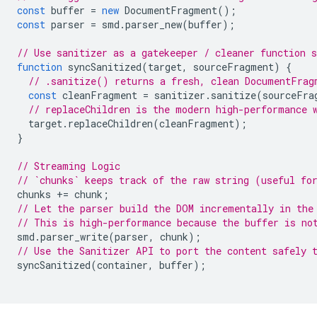
const
buffer
=
new
DocumentFragment
();
const
parser
=
smd
.
parser_new
(
buffer
);
// Use sanitizer as a gatekeeper / cleaner function 
function
syncSanitized
(
target
,
sourceFragment
)
{
// .sanitize() returns a fresh, clean DocumentFrag
const
cleanFragment
=
sanitizer
.
sanitize
(
sourceFra
// replaceChildren is the modern high-performance 
target
.
replaceChildren
(
cleanFragment
);
}
// Streaming Logic
// `chunks` keeps track of the raw string (useful fo
chunks
+=
chunk
;
// Let the parser build the DOM incrementally in the
// This is high-performance because the buffer is no
smd
.
parser_write
(
parser
,
chunk
);
// Use the Sanitizer API to port the content safely 
syncSanitized
(
container
,
buffer
);