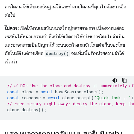
การโคลน ให้เก็บเซสชันฐานไว้และทำลายโคลนที่คุณไม่ต้องการอีก
ต่อไป
ไม่ควร:
เปิดใช้งานเซสชันขนาดใหญ่หลายรายการ เนื่องจากแต่ละ
เซสชันใช้หน่วยความจำ ซึ่งทำให้เกิดการใช้ทรัพยากรโดยไม่จำเป็น
และอาจกลายเป็นปัญหาได้ ระบบจะล้างเซสชันโดยตัวเก็บขยะโดย
อัตโนมัติ แต่การเรียก
destroy()
จะเพิ่มพื้นที่หน่วยความจำได้
เร็วกว่า
// ✅ DO: Use the clone and destroy it immediately af
const
clone
=
await
baseSession
.
clone
();
const
response
=
await
clone
.
prompt
(
"Quick task..."
)
// Free memory right away: destry the clone, keep th
clone
.
destroy
();
แสดงผลการตอบกลับแบบสตรีมมิงอย่าง