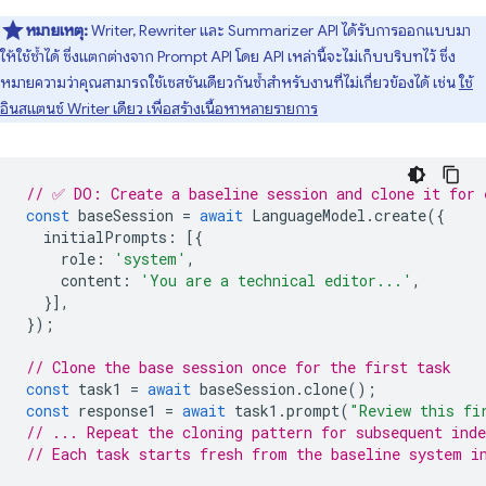
หมายเหตุ:
Writer, Rewriter และ Summarizer API ได้รับการออกแบบมา
ให้ใช้ซ้ำได้ ซึ่งแตกต่างจาก Prompt API โดย API เหล่านี้จะไม่เก็บบริบทไว้ ซึ่ง
หมายความว่าคุณสามารถใช้เซสชันเดียวกันซ้ำสำหรับงานที่ไม่เกี่ยวข้องได้ เช่น
ใช้
อินสแตนซ์ Writer เดียว เพื่อสร้างเนื้อหาหลายรายการ
// ✅ DO: Create a baseline session and clone it for 
const
baseSession
=
await
LanguageModel
.
create
({
initialPrompts
:
[{
role
:
'system'
,
content
:
'You are a technical editor...'
,
}],
});
// Clone the base session once for the first task
const
task1
=
await
baseSession
.
clone
();
const
response1
=
await
task1
.
prompt
(
"Review this fi
// ... Repeat the cloning pattern for subsequent inde
// Each task starts fresh from the baseline system i