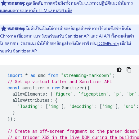
หมายเหตุ:
ดูเคล็ดลับการสตรีมมิงทั้งหมดใน
แนวทางปฏิบัติแนะนำในการ
แสดงผลการตอบกลับ LLM แบบสตรีมมิง
หมายเหตุ:
ไม่จำเป็นต้องใช้การสำรองข้อมูลสำหรับการใช้งานที่สร้างขึ้นใน
Chrome เนื่องจาก เบราว์เซอร์รองรับ Sanitizer API และ AI API ทั้งหมดในตัว
โปรดทราบ ว่าเราแนะนำให้สำรองข้อมูลไปยังไลบรารี เช่น
DOMPurify
เมื่อไม่
รองรับ Sanitizer API
import
*
as
smd
from
"streaming-markdown"
;
// Set up virtual buffer and Sanitizer API
const
sanitizer
=
new
Sanitizer
({
allowElements
:
[
'figure'
,
'figcaption'
,
'p'
,
'br'
allowAttributes
:
{
'loading'
:
[
'img'
],
'decoding'
:
[
'img'
],
'src'
:
}
});
// Create an off-screen fragment so the parser doesn
// or trigger XSS in the live DOM during the buildin