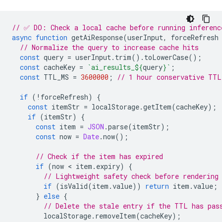
// ✅ DO: Check a local cache before running inferenc
async
function
getAiResponse
(
userInput
,
forceRefresh
// Normalize the query to increase cache hits
const
query
=
userInput
.
trim
().
toLowerCase
();
const
cacheKey
=
`ai_results_
${
query
}
`
;
const
TTL_MS
=
3600000
;
// 1 hour conservative TTL
if
(
!
forceRefresh
)
{
const
itemStr
=
localStorage
.
getItem
(
cacheKey
);
if
(
itemStr
)
{
const
item
=
JSON
.
parse
(
itemStr
);
const
now
=
Date
.
now
();
// Check if the item has expired
if
(
now
 < 
item
.
expiry
)
{
// Lightweight safety check before rendering
if
(
isValid
(
item
.
value
))
return
item
.
value
;
}
else
{
// Delete the stale entry if the TTL has pas
localStorage
.
removeItem
(
cacheKey
);