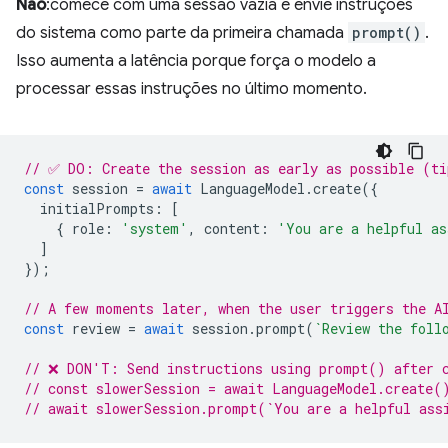
Não
:comece com uma sessão vazia e envie instruções
do sistema como parte da primeira chamada
prompt()
.
Isso aumenta a latência porque força o modelo a
processar essas instruções no último momento.
// ✅ DO: Create the session as early as possible (ti
const
session
=
await
LanguageModel
.
create
({
initialPrompts
:
[
{
role
:
'system'
,
content
:
'You are a helpful as
]
});
// A few moments later, when the user triggers the A
const
review
=
await
session
.
prompt
(
`Review the foll
// ❌ DON'T: Send instructions using prompt() after 
// const slowerSession = await LanguageModel.create(
// await slowerSession.prompt(`You are a helpful ass