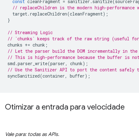
const
cleanFragment
=
sanitizer
.
sanitize
(
sourceFra
// replaceChildren is the modern high-performance 
target
.
replaceChildren
(
cleanFragment
);
}
// Streaming Logic
// `chunks` keeps track of the raw string (useful fo
chunks
+=
chunk
;
// Let the parser build the DOM incrementally in the
// This is high-performance because the buffer is no
smd
.
parser_write
(
parser
,
chunk
);
// Use the Sanitizer API to port the content safely 
syncSanitized
(
container
,
buffer
);
Otimizar a entrada para velocidade
Vale para: todas as APIs.