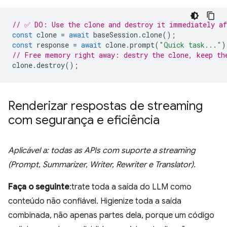
// ✅ DO: Use the clone and destroy it immediately af
const
clone
=
await
baseSession
.
clone
();
const
response
=
await
clone
.
prompt
(
"Quick task..."
)
// Free memory right away: destry the clone, keep th
clone
.
destroy
();
Renderizar respostas de streaming
com segurança e eficiência
Aplicável a: todas as APIs com suporte a streaming
(Prompt, Summarizer, Writer, Rewriter e Translator).
Faça o seguinte
:trate toda a saída do LLM como
conteúdo não confiável. Higienize toda a saída
combinada, não apenas partes dela, porque um código