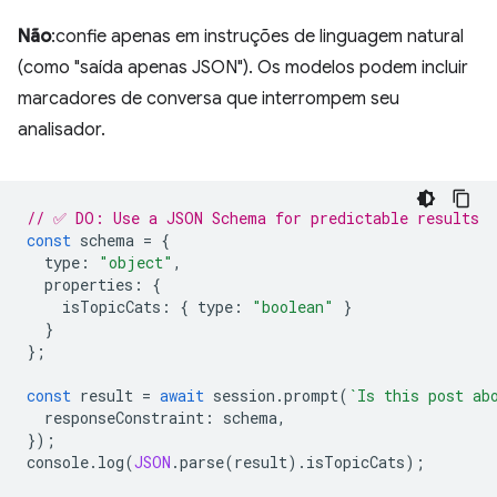
Não
:confie apenas em instruções de linguagem natural
(como "saída apenas JSON"). Os modelos podem incluir
marcadores de conversa que interrompem seu
analisador.
// ✅ DO: Use a JSON Schema for predictable results
const
schema
=
{
type
:
"object"
,
properties
:
{
isTopicCats
:
{
type
:
"boolean"
}
}
};
const
result
=
await
session
.
prompt
(
`Is this post ab
responseConstraint
:
schema
,
});
console
.
log
(
JSON
.
parse
(
result
).
isTopicCats
);