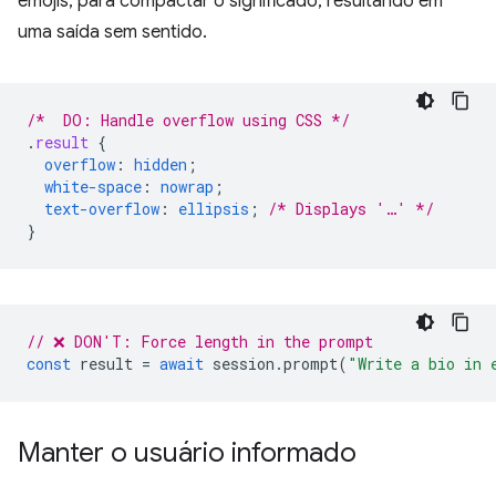
emojis, para compactar o significado, resultando em
uma saída sem sentido.
/*  DO: Handle overflow using CSS */
.
result
{
overflow
:
hidden
;
white-space
:
nowrap
;
text-overflow
:
ellipsis
;
/* Displays '…' */
}
// ❌ DON'T: Force length in the prompt
const
result
=
await
session
.
prompt
(
"Write a bio in 
Manter o usuário informado