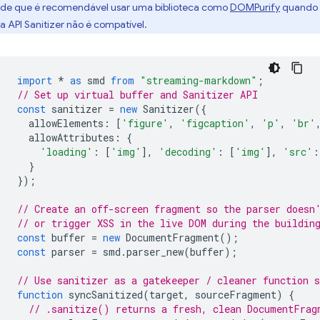
de que é recomendável usar uma biblioteca como
DOMPurify
quando
a API Sanitizer não é compatível.
import
*
as
smd
from
"streaming-markdown"
;
// Set up virtual buffer and Sanitizer API
const
sanitizer
=
new
Sanitizer
({
allowElements
:
[
'figure'
,
'figcaption'
,
'p'
,
'br'
allowAttributes
:
{
'loading'
:
[
'img'
],
'decoding'
:
[
'img'
],
'src'
:
}
});
// Create an off-screen fragment so the parser doesn
// or trigger XSS in the live DOM during the buildin
const
buffer
=
new
DocumentFragment
();
const
parser
=
smd
.
parser_new
(
buffer
);
// Use sanitizer as a gatekeeper / cleaner function 
function
syncSanitized
(
target
,
sourceFragment
)
{
// .sanitize() returns a fresh, clean DocumentFrag