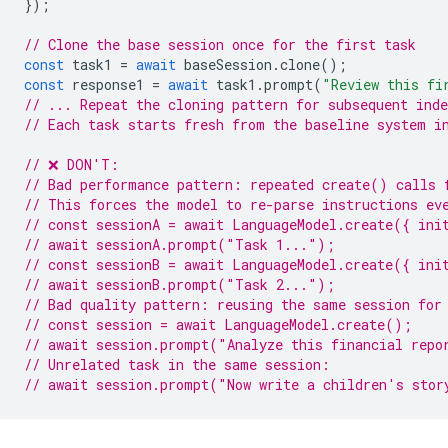
});
// Clone the base session once for the first task
const
task1
=
await
baseSession
.
clone
();
const
response1
=
await
task1
.
prompt
(
"Review this fi
// ... Repeat the cloning pattern for subsequent inde
// Each task starts fresh from the baseline system i
// ❌ DON'T:
// Bad performance pattern: repeated create() calls 
// This forces the model to re-parse instructions ev
// const sessionA = await LanguageModel.create({ ini
// await sessionA.prompt("Task 1...");
// const sessionB = await LanguageModel.create({ ini
// await sessionB.prompt("Task 2...");
// Bad quality pattern: reusing the same session for
// const session = await LanguageModel.create();
// await session.prompt("Analyze this financial repo
// Unrelated task in the same session:
// await session.prompt("Now write a children's stor