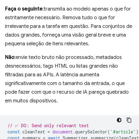
Faça o seguinte
:transmita ao modelo apenas o que for
estritamente necessário. Remova tudo o que for
irrelevante para a tarefa em questão. Para conjuntos de
dados grandes, forneça uma visão geral breve e uma
pequena seleção de itens relevantes.
Não
:envie texto bruto não processado, metadados
desnecessários, tags HTML ou listas grandes não
filtradas para as APIs. A latência aumenta
significativamente com o tamanho da entrada, o que
pode fazer com que o recurso de IA pareça quebrado
em muitos dispositivos.
// ✅ DO: Send only relevant text
const
cleanText
=
document
.
querySelector
(
'#article'
)
const
summary
=
await
Summarizer
.
summarize
(
cleanText