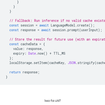
}
}
}
// Fallback: Run inference if no valid cache exist
const
session
=
await
LanguageModel
.
create
();
const
response
=
await
session
.
prompt
(
userInput
);
// Store the result for future use (with an expira
const
cacheData
=
{
value
:
response
,
expiry
:
Date
.
now
()
+
TTL_MS
};
localStorage
.
setItem
(
cacheKey
,
JSON
.
stringify
(
cach
return
response
;
}
Isso foi útil?