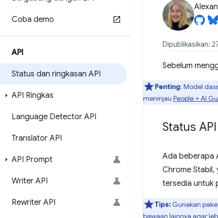
Alexan
Coba demo
Dipublikasikan: 2
API
Sebelum menggu
Status dan ringkasan API
Penting
: Model das
API Ringkas
meninjau
People + AI G
Language Detector API
Status API
Translator API
Ada beberapa A
API Prompt
Chrome Stabil,
Writer API
tersedia untuk 
Rewriter API
Tips:
Gunakan pake
bawaan lainnya agar le