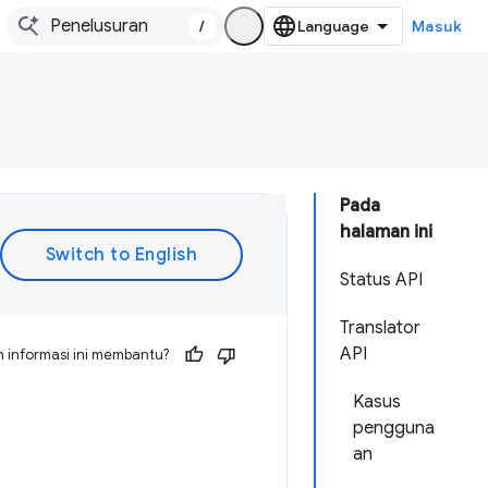
/
Masuk
Pada
halaman ini
Status API
Translator
API
 informasi ini membantu?
Kasus
pengguna
an