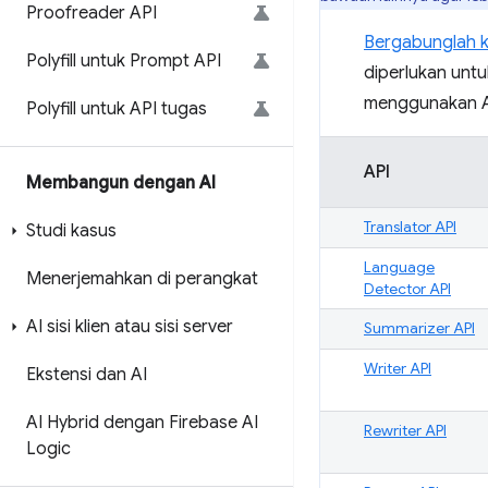
Proofreader API
Bergabunglah 
Polyfill untuk Prompt API
diperlukan untu
menggunakan A
Polyfill untuk API tugas
API
Membangun dengan AI
Translator API
Studi kasus
Language
Menerjemahkan di perangkat
Detector API
AI sisi klien atau sisi server
Summarizer API
Writer API
Ekstensi dan AI
AI Hybrid dengan Firebase AI
Rewriter API
Logic