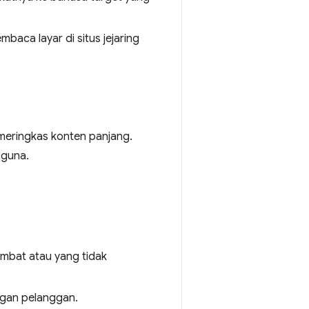
aca layar di situs jejaring
 meringkas konten panjang.
gguna.
ambat atau yang tidak
ngan pelanggan.