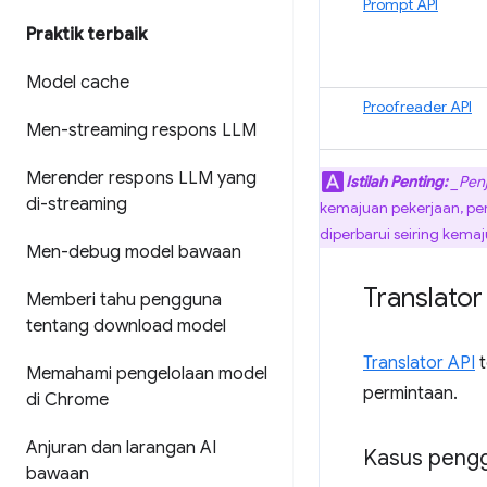
Prompt API
Praktik terbaik
Model cache
Proofreader API
Men-streaming respons LLM
Merender respons LLM yang
Istilah Penting:
_Penj
di-streaming
kemajuan pekerjaan, pen
diperbarui seiring kema
Men-debug model bawaan
Translator
Memberi tahu pengguna
tentang download model
Translator API
t
Memahami pengelolaan model
permintaan.
di Chrome
Anjuran dan larangan AI
Kasus peng
bawaan