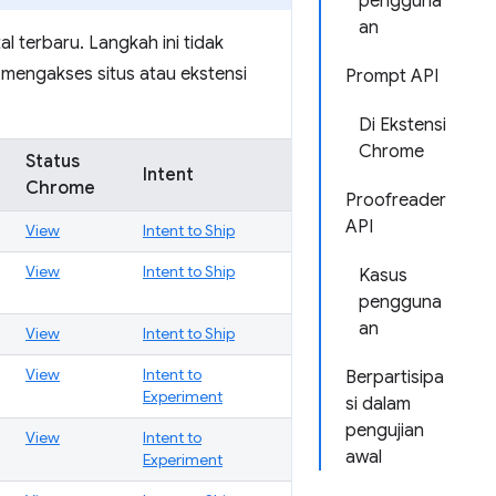
pengguna
an
 terbaru. Langkah ini tidak
 mengakses situs atau ekstensi
Prompt API
Di Ekstensi
Chrome
Status
Intent
Chrome
Proofreader
API
View
Intent to Ship
View
Intent to Ship
Kasus
pengguna
an
View
Intent to Ship
View
Intent to
Berpartisipa
Experiment
si dalam
pengujian
View
Intent to
awal
Experiment