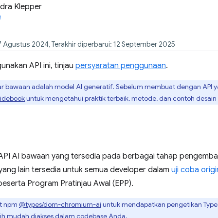
dra Klepper
7 Agustus 2024, Terakhir diperbarui: 12 September 2025
nakan API ini, tinjau
persyaratan penggunaan
.
ar bawaan adalah model AI generatif. Sebelum membuat dengan API
uidebook
untuk mengetahui praktik terbaik, metode, dan contoh desain
PI AI bawaan yang tersedia pada berbagai tahap pengemba
 yang lain tersedia untuk semua developer dalam
uji coba origi
peserta Program Pratinjau Awal (EPP).
t npm
@types/dom-chromium-ai
untuk mendapatkan pengetikan TypeSc
bih mudah diakses dalam codebase Anda.