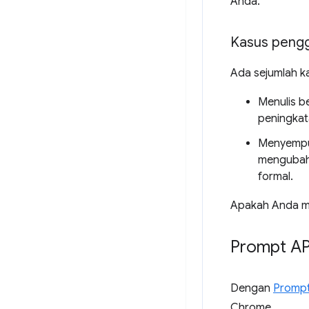
Anda.
Kasus peng
Ada sejumlah k
Menulis b
peningkat
Menyempur
mengubah 
formal.
Apakah Anda mem
Prompt AP
Dengan
Prompt
Chrome.