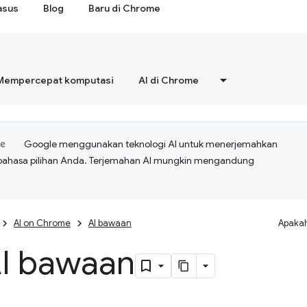
asus
Blog
Baru di Chrome
Mempercepat komputasi
AI di Chrome
Google menggunakan teknologi AI untuk menerjemahkan
bahasa pilihan Anda. Terjemahan AI mungkin mengandung
AI on Chrome
AI bawaan
Apakah
AI bawaan