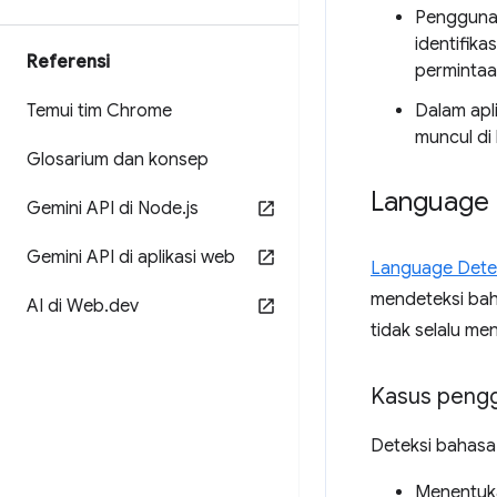
Pengguna
identifik
Referensi
permintaa
Temui tim Chrome
Dalam apl
muncul di
Glosarium dan konsep
Language 
Gemini API di Node
.
js
Gemini API di aplikasi web
Language Dete
mendeteksi baha
AI di Web
.
dev
tidak selalu me
Kasus peng
Deteksi bahasa
Menentuka