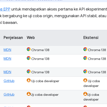
ke EPP
untuk mendapatkan akses pertama ke API eksperimental
k bergabung ke uji coba origin, menggunakan API stabil, atau
I bawaan.
Penjelasan
Web
Ekstensi
MDN
Chrome 138
Chrome 138
MDN
Chrome 138
Chrome 138
MDN
Chrome 138
Chrome 138
GitHub
Uji coba developer
Uji coba
developer
GitHub
Uji coba developer
Uji coba
developer