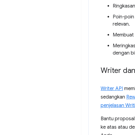
Ringkasan
Poin-poin
relevan.
Membuat dr
Meringkas
dengan bi
Writer dan
Writer API
memb
sedangkan
Rew
penjelasan Writ
Bantu proposal 
ke atas atau d