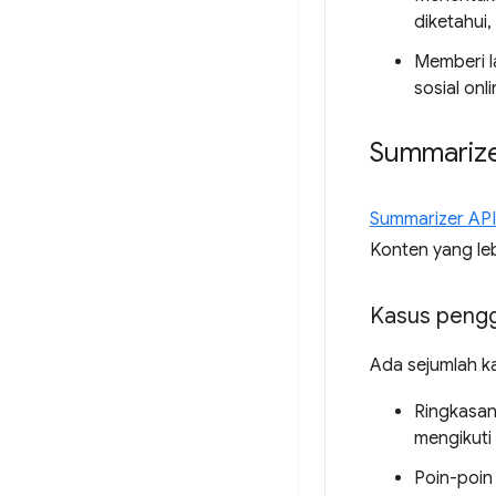
diketahui
Memberi l
sosial onli
Summarize
Summarizer API
Konten yang le
Kasus peng
Ada sejumlah k
Ringkasan
mengikuti 
Poin-poin