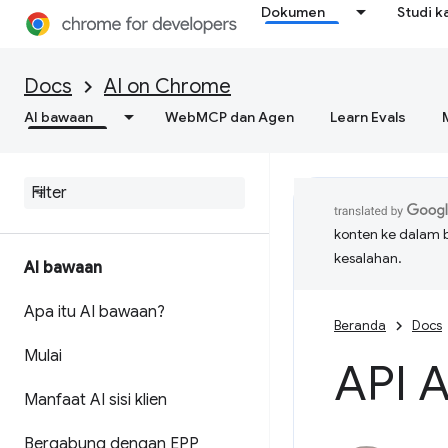
Dokumen
Studi k
Docs
AI on Chrome
AI bawaan
WebMCP dan Agen
Learn Evals
konten ke dalam 
kesalahan.
AI bawaan
Apa itu AI bawaan?
Beranda
Docs
Mulai
API 
Manfaat AI sisi klien
Bergabung dengan EPP