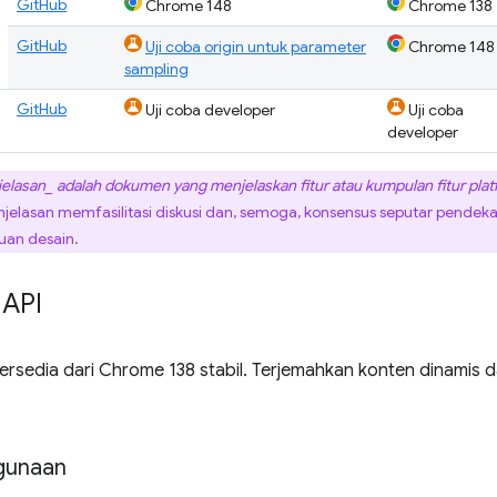
GitHub
Chrome 148
Chrome 138
GitHub
Uji coba origin untuk parameter
Chrome 148
sampling
GitHub
Uji coba developer
Uji coba
developer
elasan_ adalah dokumen yang menjelaskan fitur atau kumpulan fitur plat
jelasan memfasilitasi diskusi dan, semoga, konsensus seputar pendekat
juan desain.
 API
ersedia dari Chrome 138 stabil. Terjemahkan konten dinamis
gunaan