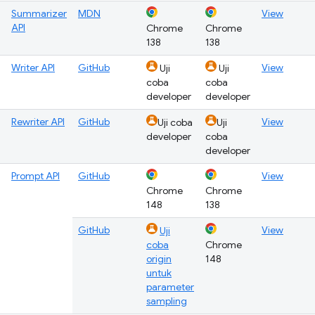
Summarizer
MDN
View
API
Chrome
Chrome
138
138
Writer API
GitHub
View
Uji
Uji
coba
coba
developer
developer
Rewriter API
GitHub
View
Uji coba
Uji
developer
coba
developer
Prompt API
GitHub
View
Chrome
Chrome
148
138
GitHub
View
Uji
coba
Chrome
origin
148
untuk
parameter
sampling