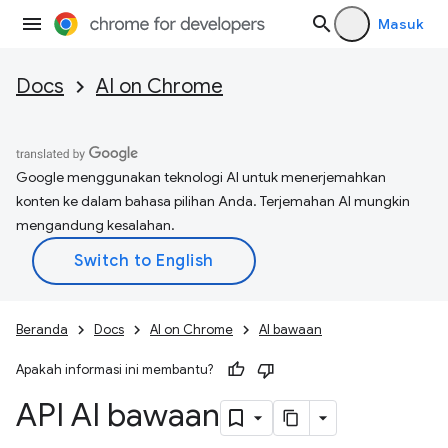
Masuk
Docs
AI on Chrome
Google menggunakan teknologi AI untuk menerjemahkan
konten ke dalam bahasa pilihan Anda. Terjemahan AI mungkin
mengandung kesalahan.
Beranda
Docs
AI on Chrome
AI bawaan
Apakah informasi ini membantu?
API AI bawaan