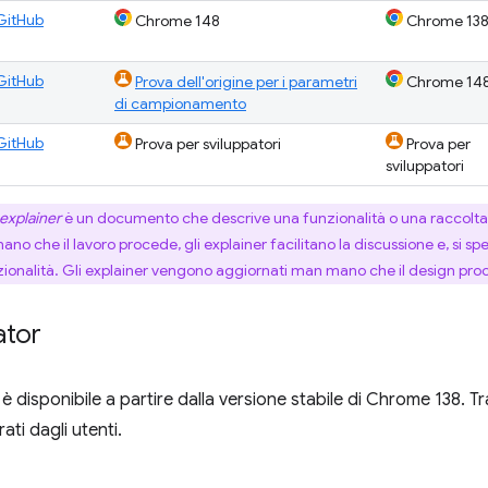
GitHub
Chrome 148
Chrome 13
GitHub
Prova dell'origine per i parametri
Chrome 14
di campionamento
GitHub
Prova per sviluppatori
Prova per
sviluppatori
explainer
è un documento che descrive una funzionalità o una raccolta 
 che il lavoro procede, gli explainer facilitano la discussione e, si sper
zionalità. Gli explainer vengono aggiornati man mano che il design pro
ator
è disponibile a partire dalla versione stabile di Chrome 138. T
ati dagli utenti.