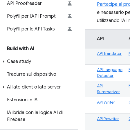
API Proofreader
Partecipa al p
è necessario per
Polyfill per l'API Prompt
utilizzando l'AI 
Polyfill per le API Tasks
API
Build with AI
API Translator
Case study
API Language
Tradurre sul dispositivo
Detector
API
AI lato client o lato server
Summarizer
Estensioni e IA
API Writer
IA ibrida con la logica AI di
API Rewriter
Firebase