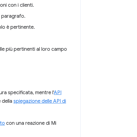
ni con i clienti.
n paragrafo.
colo è pertinente.
le più pertinenti al loro campo
ura specificata, mentre l'
API
e della
spiegazione delle API di
rto
con una reazione di Mi