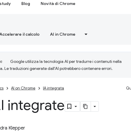
study
Blog
Novità di Chrome
Accelerare il calcolo
AI in Chrome
Google utilizza la tecnologia AI per tradurre i contenuti nella
ta. Le traduzioni generate dall'AI potrebbero contenere errori.
cs
AI on Chrome
IA integrata
Qu
I integrate
dra Klepper