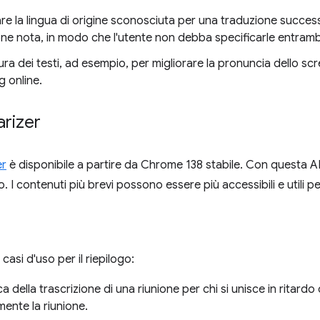
e la lingua di origine sconosciuta per una traduzione successi
one nota, in modo che l'utente non debba specificarle entram
ura dei testi, ad esempio, per migliorare la pronuncia dello scre
 online.
rizer
er
è disponibile a partire da Chrome 138 stabile. Con questa AP
. I contenuti più brevi possono essere più accessibili e utili per
 casi d'uso per il riepilogo:
 della trascrizione di una riunione per chi si unisce in ritardo
ente la riunione.