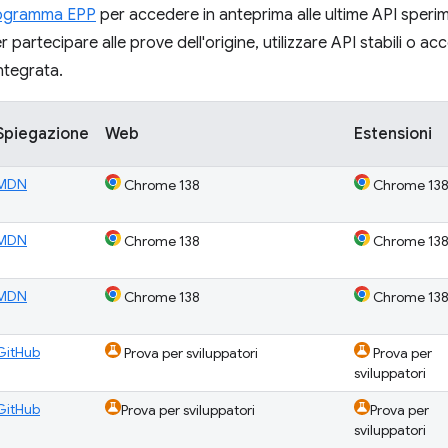
rogramma EPP
per accedere in anteprima alle ultime API speri
 partecipare alle prove dell'origine, utilizzare API stabili o ac
integrata.
Spiegazione
Web
Estensioni
MDN
Chrome 138
Chrome 13
MDN
Chrome 138
Chrome 13
MDN
Chrome 138
Chrome 13
GitHub
Prova per sviluppatori
Prova per
sviluppatori
GitHub
Prova per sviluppatori
Prova per
sviluppatori