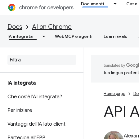
Documenti
Case 
Docs
AI on Chrome
IA integrata
WebMCP e agenti
Learn Evals
tua lingua preferi
IA integrata
Home page
Do
Che cos'è l'AI integrata?
API A
Per iniziare
Vantaggi dell'IA lato client
Alexan
Partecipa all'EPP