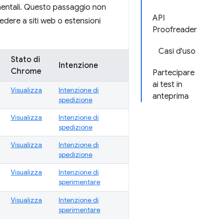
mentali. Questo passaggio non
API
cedere a siti web o estensioni
Proofreader
Casi d'uso
Stato di
Intenzione
Chrome
Partecipare
ai test in
Visualizza
Intenzione di
8
anteprima
spedizione
Visualizza
Intenzione di
8
spedizione
Visualizza
Intenzione di
8
spedizione
Visualizza
Intenzione di
sperimentare
Visualizza
Intenzione di
sperimentare