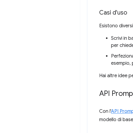
Casi d'uso
Esistono diversi 
Scrivi in 
per chiede
Perfeziona
esempio, p
Hai altre idee p
API Promp
Con l'
API Prom
modello di bas