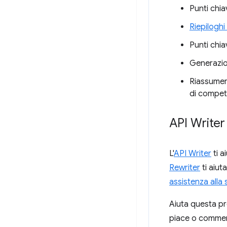
Punti chia
Riepiloghi
Punti chiav
Generazion
Riassumere
di compet
API Writer
L'
API Writer
ti a
Rewriter
ti aiut
assistenza alla 
Aiuta questa pr
piace o comment