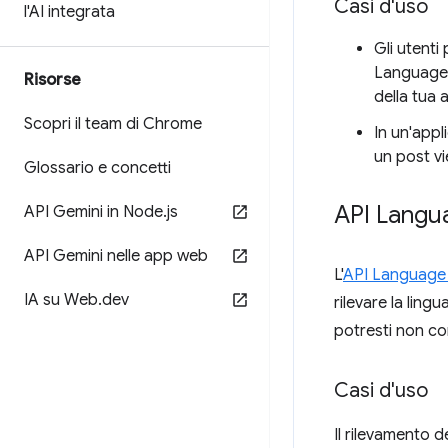
Casi d'uso
l'AI integrata
Gli utenti
Language D
Risorse
della tua a
Scopri il team di Chrome
In un'app
un post vi
Glossario e concetti
API Langu
API Gemini in Node
.
js
API Gemini nelle app web
L'
API Language
IA su Web
.
dev
rilevare la ling
potresti non co
Casi d'uso
Il rilevamento de