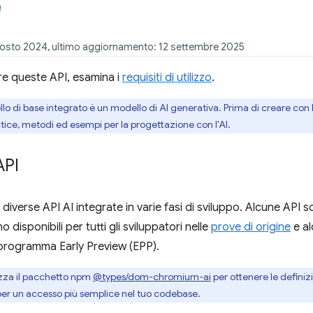
gosto 2024, ultimo aggiornamento: 12 settembre 2025
are queste API, esamina i
requisiti di utilizzo
.
ello di base integrato è un modello di AI generativa. Prima di creare con l
tice, metodi ed esempi per la progettazione con l'AI.
API
 diverse API AI integrate in varie fasi di sviluppo. Alcune API 
o disponibili per tutti gli sviluppatori nelle
prove di origine
e al
 programma Early Preview (EPP).
izza il pacchetto npm
@types/dom-chromium-ai
per ottenere le definizi
e per un accesso più semplice nel tuo codebase.