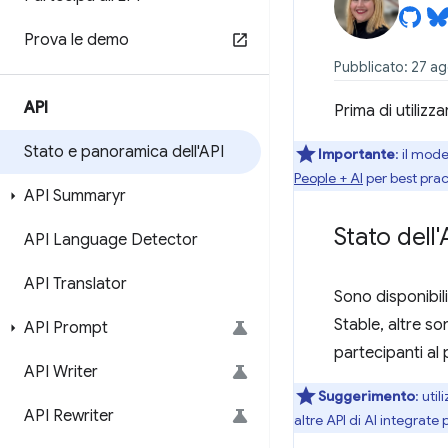
Prova le demo
Pubblicato: 27 a
API
Prima di utilizz
Stato e panoramica dell'API
Importante
: il mod
People + AI
per best prac
API Summaryr
Stato dell'
API Language Detector
API Translator
Sono disponibili
Stable, altre son
API Prompt
partecipanti al
API Writer
Suggerimento
:
util
API Rewriter
altre API di AI integrat