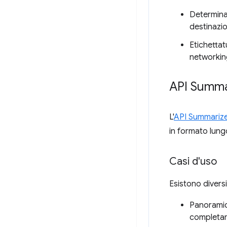
Determinar
destinazi
Etichettat
networking
API Summa
L'
API Summariz
in formato lungo
Casi d'uso
Esistono diversi
Panoramica
completam