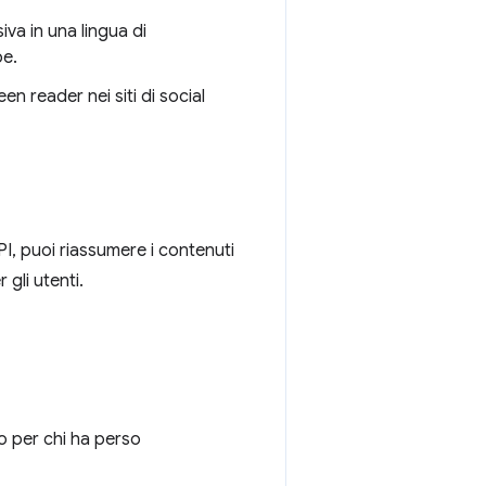
va in una lingua di
be.
en reader nei siti di social
I, puoi riassumere i contenuti
 gli utenti.
 o per chi ha perso