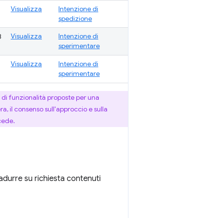
Visualizza
Intenzione di
8
spedizione
Visualizza
Intenzione di
8
sperimentare
Visualizza
Intenzione di
sperimentare
di funzionalità proposte per una
a, il consenso sull'approccio e sulla
cede.
radurre su richiesta contenuti